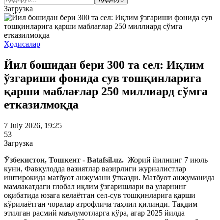
Загрузка
Ҳодисалар
Йил бошидан бери 300 та сел: Иқлим
ўзгариши фонида сув тошқинларига
қарши маблағлар 250 миллиард сўмга
етказилмоқда
7 July 2026, 19:25
53
Загрузка
Ўзбекистон, Тошкент - Batafsil.uz.
Жорий йилнинг 7 июль
куни, Фавқулодда вазиятлар вазирлиги журналистлар
иштирокида матбуот анжумани ўтказди. Матбуот анжуманида
мамлакатдаги глобал иқлим ўзгаришлари ва уларнинг
оқибатида юзага келаётган сел-сув тошқинларига қарши
кўрилаётган чоралар атрофлича таҳлил қилинди. Тақдим
этилган расмий маълумотларга кўра, агар 2025 йилда