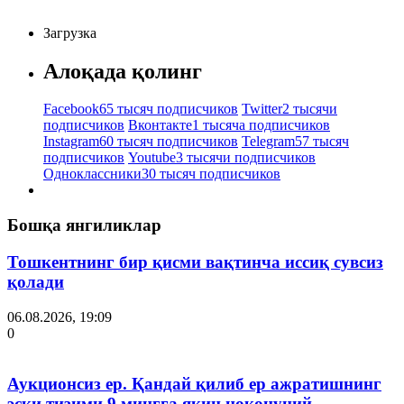
Загрузка
Алоқада қолинг
Facebook
65 тысяч подписчиков
Twitter
2 тысячи
подписчиков
Вконтакте
1 тысяча подписчиков
Instagram
60 тысяч подписчиков
Telegram
57 тысяч
подписчиков
Youtube
3 тысячи подписчиков
Одноклассники
30 тысяч подписчиков
Бошқа янгиликлар
Тошкентнинг бир қисми вақтинча иссиқ сувсиз
қолади
06.08.2026, 19:09
0
Аукционсиз ер. Қандай қилиб ер ажратишнинг
эски тизими 9 мингга яқин ноқонуний