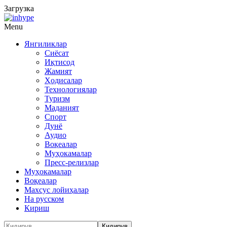
Загрузка
Menu
Янгиликлар
Сиёсат
Иқтисод
Жамият
Ҳодисалар
Технологиялар
Туризм
Маданият
Спорт
Дунё
Аудио
Воқеалар
Муҳокамалар
Пресс-релизлар
Муҳокамалар
Воқеалар
Махсус лойиҳалар
На русском
Кириш