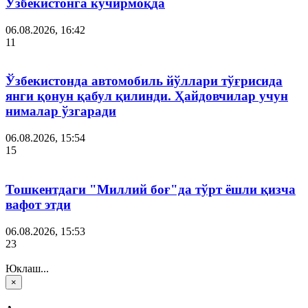
Ўзбекистонга кўчирмоқда
06.08.2026, 16:42
11
Ўзбекистонда автомобиль йўллари тўғрисида
янги қонун қабул қилинди. Ҳайдовчилар учун
нималар ўзгаради
06.08.2026, 15:54
15
Тошкентдаги "Миллий боғ"да тўрт ёшли қизча
вафот этди
06.08.2026, 15:53
23
Юклаш...
×