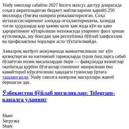
Ушбу омиллар сабабли 2027 йилги махсус дастур доирасида
соҳага ажратиладиган бюджет маблағларини қарийб 250
миллиард сўмгача ошириш режалаштирилган. Соҳа
мутахассисларининг алоҳида огоҳлантиришича, ҳозирда
тоғли ҳудудларда қор ҳажми ҳали ҳам жуда кўп ва ҳаво
ҳароратининг кўтарилиши натижасида уларнинг фаол эриши
кутилмоқда, шу боисдан ҳам республика бўйлаб хавфсизлик
ва профилактика чоралари асло тўхтатилмайди.
Аввалроқ матбуот анжуманида жамоатчиликни энг кўп
қизиқтирган ва ижтимоий тармоқларда турли баҳсларга сабаб
бўлаётган нозик масалалардан бири — фавқулодда вазиятлар
оқибатида қурбон бўлганлар сонининг яширилиши ёки
камайтириб кўрсатилиши ҳақидаги гумонлар ўртага
ташланганди
. Ушбу саволга вазирлик масъуллари жавоб
беришган эди.
Ўзбекистон бўйлаб янгиликлар: Telegram-
каналга уланинг
Share
Загрузка
Share