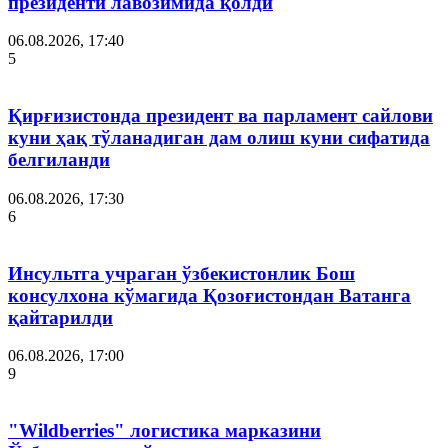
президенти лавозимида қолди
06.08.2026, 17:40
5
Қирғизистонда президент ва парламент сайлови
куни ҳақ тўланадиган дам олиш куни сифатида
белгиланди
06.08.2026, 17:30
6
Инсультга учраган ўзбекистонлик Бош
консулхона кўмагида Қозоғистондан Ватанга
қайтарилди
06.08.2026, 17:00
9
"Wildberries" логистика марказини