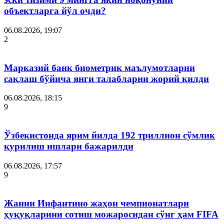
объектларга йўл очди?
06.08.2026, 19:07
2
Марказий банк биометрик маълумотларни
сақлаш бўйича янги талабларни жорий қилди
06.08.2026, 18:15
9
Ўзбекистонда ярим йилда 192 триллион сўмлик
қурилиш ишлари бажарилди
06.08.2026, 17:57
9
Жанни Инфантино жаҳон чемпионатлари
ҳуқуқларини сотиш можаросидан сўнг ҳам FIFA