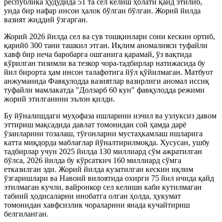
республика ҳудудида 51 та сел келиш ҳолати қайд этилиб,
унда бир нафар инсон ҳалок бўлган бўлган. Жорий йилда
вазият жиддий ўзгарган.
Жорий 2026 йилда сел ва сув тошқинлари сони кескин ортиб,
қарийб 300 тани ташкил этган. Иқлим аномалияси туфайли
хавф бир неча баробарга ошганига қарамай, ўз вақтида
кўрилган тизимли ва тезкор чора-тадбирлар натижасида бу
йил бирорта ҳам инсон талафотига йўл қўйилмаган. Матбуот
анжуманида Фавқулодда вазиятлар вазирлиги аномал иссиқ
туфайли мамлакатда "Долзарб 60 кун" фавқулодда режими
жорий этилганини эълон қилди.
Бу йўналишдаги муҳофаза ишларини изчил ва узлуксиз давом
эттириш мақсадида давлат томонидан сой ҳамда дарё
ўзанларини тозалаш, тўғонларни мустаҳкамлаш ишларига
катта миқдорда маблағлар йўналтирилмоқда. Хусусан, ушбу
тадбирлар учун 2025 йилда 130 миллиард сўм ажратилган
бўлса, 2026 йилда бу кўрсаткич 160 миллиард сўмга
етказилган эди. Жорий йилда кузатилган кескин иқлим
ўзгаришлари ва Навоий вилоятида охирги 75 йил ичида қайд
этилмаган кучли, вайронкор сел келиши каби кутилмаган
табиий ҳодисаларни инобатга олган ҳолда, ҳукумат
томонидан хавфсизлик чораларини янада кучайтириш
белгиланган.