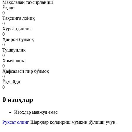
Мақоладан таъсирланиш
Ёқади
0
Таҳсинга лойиқ
0
Хурсандчилик
0
Ҳайрон бўлмоқ
0
Тушкунлик
0
Хомушлик
0
Ҳафсаласи пир бўлмоқ
0
Ёқмайди
0
0
изоҳлар
Изоҳлар мавжуд емас
Рухсат олинг
Шарҳлар қолдириш мумкин бўлиши учун.