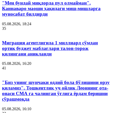
"Мен бундай миқдорда пул олмайман".
Каннаваро маоши ҳақидаги миш-мишларга
муносабат билдирди
05.08.2026, 18:24
35
Миграция агентлигида 1 миллиард сўмдан
ортиқ буджет маблағлари талон-торож
қилингани аниқланди
05.08.2026, 16:20
41
"Биз унинг шунчаки оддий бола бўлишини орзу
қиламиз". Тошкентлик уч ойлик Леоннинг ота-
онаси СМА га чалинган ўғлига ёрдам беришни
сўрашмоқда
05.08.2026, 16:10