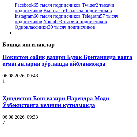
Facebook
65 тысяч подписчиков
Twitter
2 тысячи
подписчиков
Вконтакте
1 тысяча подписчиков
Instagram
60 тысяч подписчиков
Telegram
57 тысяч
подписчиков
Youtube
3 тысячи подписчиков
Одноклассники
30 тысяч подписчиков
Бошқа янгиликлар
Покистон собиқ вазири Буюк Британияда вояга
етмаганларни зўрлашда айбланмоқда
06.08.2026, 09:48
1
Ҳиндистон Бош вазири Нарендра Моди
Ўзбекистонга келиши кутилмоқда
06.08.2026, 09:33
7