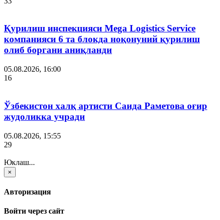
33
Қурилиш инспекцияси Мega Logistics Service
компанияси 6 та блокда ноқонуний қурилиш
олиб боргани аниқланди
05.08.2026, 16:00
16
Ўзбекистон халқ артисти Саида Раметова оғир
жудоликка учради
05.08.2026, 15:55
29
Юклаш...
×
Авторизация
Войти через сайт