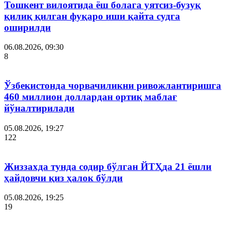
Тошкент вилоятида ёш болага уятсиз-бузуқ
қилиқ қилган фуқаро иши қайта судга
оширилди
06.08.2026, 09:30
8
Ўзбекистонда чорвачиликни ривожлантиришга
460 миллион доллардан ортиқ маблағ
йўналтирилади
05.08.2026, 19:27
122
Жиззахда тунда содир бўлган ЙТҲда 21 ёшли
ҳайдовчи қиз ҳалок бўлди
05.08.2026, 19:25
19