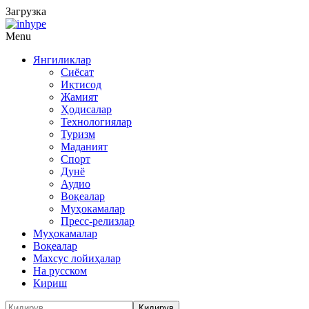
Загрузка
Menu
Янгиликлар
Сиёсат
Иқтисод
Жамият
Ҳодисалар
Технологиялар
Туризм
Маданият
Спорт
Дунё
Аудио
Воқеалар
Муҳокамалар
Пресс-релизлар
Муҳокамалар
Воқеалар
Махсус лойиҳалар
На русском
Кириш