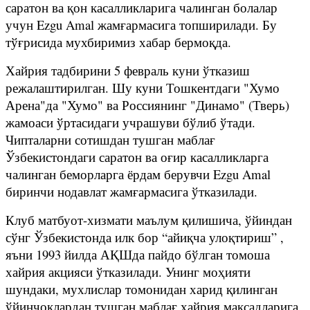
саратон ва қон касалликларига чалинган болалар
учун Ezgu Amal жамғармасига топширилади. Бу
тўғрисида мухбиримиз хабар бермоқда.
Хайрия тадбирини 5 февраль куни ўтказиш
режалаштирилган. Шу куни Тошкентдаги "Хумо
Арена"да "Хумо" ва Россиянинг "Динамо" (Тверь)
жамоаси ўртасидаги учрашуви бўлиб ўтади.
Чипталарни сотишдан тушган маблағ
Ўзбекистондаги саратон ва оғир касалликларга
чалинган беморларга ёрдам берувчи Ezgu Amal
биринчи нодавлат жамғармасига ўтказилади.
Клуб матбуот-хизмати маълум қилишича, ўйиндан
сўнг Ўзбекистонда илк бор “айиқча улоқтириш” ,
яъни 1993 йилда АҚШда пайдо бўлган томоша
хайрия акцияси ўтказилади. Унинг моҳияти
шундаки, мухлислар томонидан харид қилинган
ўйинчоқлардан тушган маблағ хайрия мақсадларига