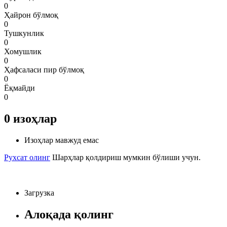
0
Ҳайрон бўлмоқ
0
Тушкунлик
0
Хомушлик
0
Ҳафсаласи пир бўлмоқ
0
Ёқмайди
0
0
изоҳлар
Изоҳлар мавжуд емас
Рухсат олинг
Шарҳлар қолдириш мумкин бўлиши учун.
Загрузка
Алоқада қолинг