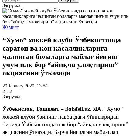
Загрузка
Жамият
“Хумо” хоккей клуби Ўзбекистонда
саратон ва кон касалликларига
чалинган болаларга маблағ йиғиш
учун илк бор “айиқча улоқтириш”
акциясини ўтказади
29 January 2020, 13:54
2182
Загрузка
Ўзбекистон, Тошкент – Batafsil.uz. ЯА.
“Хумо”
хоккей клуби ўзининг навбатдаги ўйинларидан
бирида Ўзбекистонда илк бор “айиқча улоқтириш”
акциясини ўтказади. Барча йиғилган маблағлар