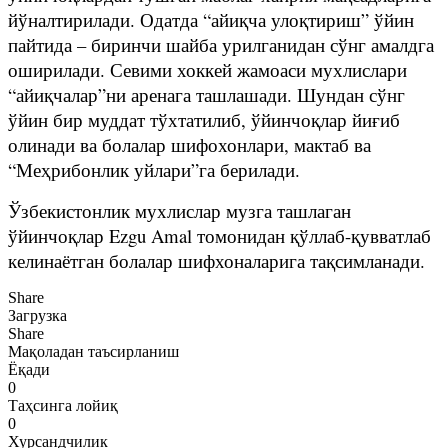
йўналтирилади. Одатда “айиқча улоқтириш” ўйин
пайтида – биринчи шайба урилганидан сўнг амалдга
оширилади. Севими хоккей жамоаси мухлислари
“айиқчалар”ни аренага ташлашади. Шундан сўнг
ўйин бир муддат тўхтатилиб, ўйинчоқлар йиғиб
олинади ва болалар шифохонлари, мактаб ва
“Меҳрибонлик уйлари”га берилади.
Ўзбекистонлик мухлислар музга ташлаган
ўйинчоқлар Ezgu Amal томонидан қўллаб-қувватлаб
келинаётган болалар шифхоналарига тақсимланади.
Share
Загрузка
Share
Мақоладан таъсирланиш
Ёқади
0
Таҳсинга лойиқ
0
Хурсандчилик