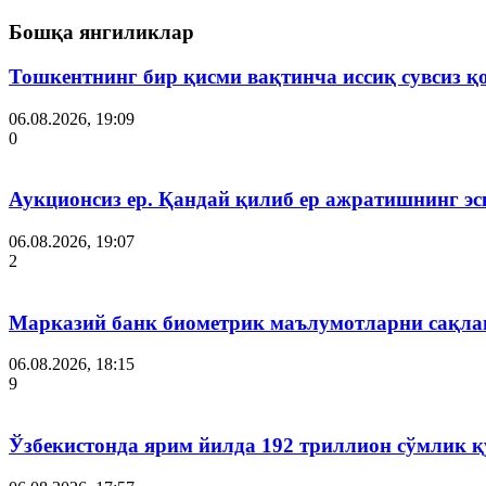
Бошқа янгиликлар
Тошкентнинг бир қисми вақтинча иссиқ сувсиз қ
06.08.2026, 19:09
0
Аукционсиз ер. Қандай қилиб ер ажратишнинг эс
06.08.2026, 19:07
2
Марказий банк биометрик маълумотларни сақла
06.08.2026, 18:15
9
Ўзбекистонда ярим йилда 192 триллион сўмлик