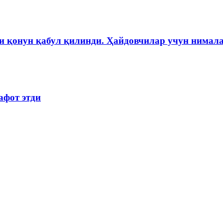
и қонун қабул қилинди. Ҳайдовчилар учун нимала
афот этди