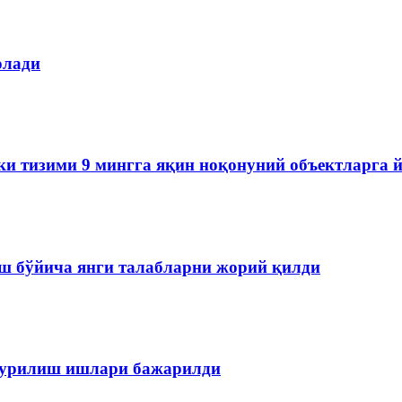
олади
ки тизими 9 мингга яқин ноқонуний объектларга 
ш бўйича янги талабларни жорий қилди
 қурилиш ишлари бажарилди