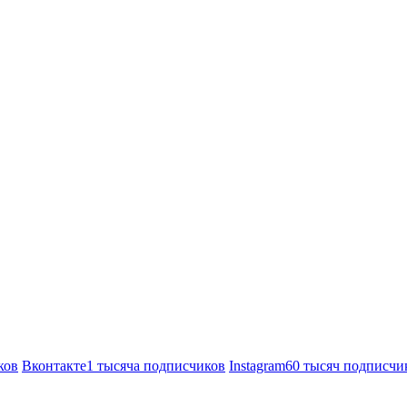
ков
Вконтакте
1 тысяча подписчиков
Instagram
60 тысяч подписчи