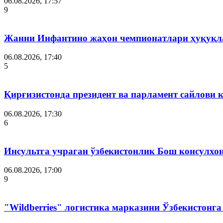
06.08.2026, 17:57
9
Жанни Инфантино жаҳон чемпионатлари ҳуқуқла
06.08.2026, 17:40
5
Қирғизистонда президент ва парламент сайлови 
06.08.2026, 17:30
6
Инсультга учраган ўзбекистонлик Бош консулхо
06.08.2026, 17:00
9
"Wildberries" логистика марказини Ўзбекистонг