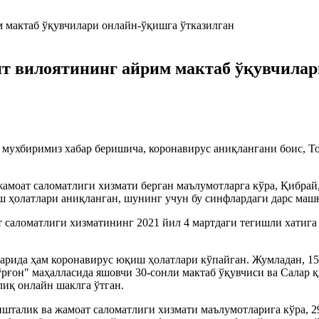
нт вилоятининг айрим мактаб ўқувчилар
а мухбиримиз хабар беришича, коронавирус аниқлангани боис,
амоат саломатлиги хизмати берган маълумотларга кўра, Қибрай
ш ҳолатлари аниқланган, шунинг учун бу синфлардаги дарс машғ
 саломатлиги хизматининг 2021 йил 4 мартдаги тегишли хатига
арида ҳам коронавирус юқиш ҳолатлари кўпайган. Жумладан, 15
рғон" маҳалласида яшовчи 30-сонли мактаб ўқувчиси ва Салар 
иқ онлайн шаклга ўтган.
шталик ва жамоат саломатлиги хизмати маълумотларига кўра, 2