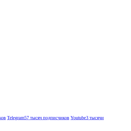
ков
Telegram
57 тысяч подписчиков
Youtube
3 тысячи