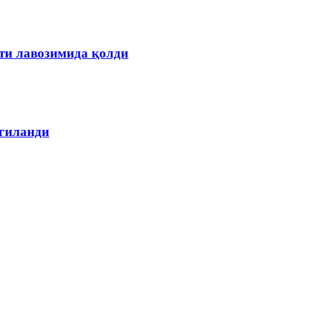
ти лавозимида қолди
лгиланди