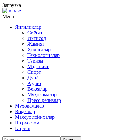
Загрузка
Menu
Янгиликлар
Сиёсат
Иқтисод
Жамият
Ҳодисалар
Технологиялар
Туризм
Маданият
Спорт
Дунё
Аудио
Воқеалар
Муҳокамалар
Пресс-релизлар
Муҳокамалар
Воқеалар
Махсус лойиҳалар
На русском
Кириш