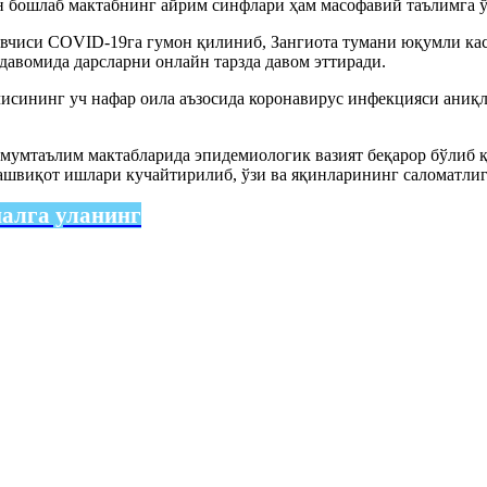
 бошлаб мактабнинг айрим синфлари ҳам масофавий таълимга ў
увчиси COVID-19га гумон қилиниб, Зангиота тумани юқумли ка
давомида дарсларни онлайн тарзда давом эттиради.
чисининг уч нафар оила аъзосида коронавирус инфекцияси аниқ
мумтаълим мактабларида эпидемиологик вазият беқарор бўлиб қо
ашвиқот ишлари кучайтирилиб, ўзи ва яқинларининг саломатлиг
налга уланинг