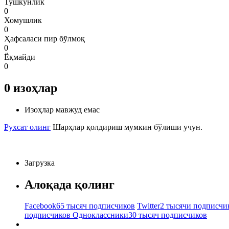
Тушкунлик
0
Хомушлик
0
Ҳафсаласи пир бўлмоқ
0
Ёқмайди
0
0
изоҳлар
Изоҳлар мавжуд емас
Рухсат олинг
Шарҳлар қолдириш мумкин бўлиши учун.
Загрузка
Алоқада қолинг
Facebook
65 тысяч подписчиков
Twitter
2 тысячи подписчи
подписчиков
Одноклассники
30 тысяч подписчиков