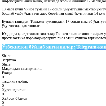
инфексцияси аниқланиб, натижада жорий йилнинг 12 мартидан
13 март куни Чиноз тумани 17-сонли умумтаълим мактаб ўқит
бошлаб ушбу ўқитувчи дарс бераётган синф ўқувчилари 14 кун 
Бундан ташқари, Тошкент туманидаги 17-сонли мактаб ўқитув
ўқувчисида ҳам топилган.
Юқорида қайд этилган ҳолатлар Тошкент вилоятининг айрим у
профилактика чора-тадбирларига риоя этиш бўйича тарғибот-т
Ўзбекистон бўйлаб янгиликлар:
Telegram-ка
Share
Загрузка
Share
Мақоладан таъсирланиш
Ёқади
0
Таҳсинга лойиқ
0
Хурсандчилик
0
Ҳайрон бўлмоқ
0