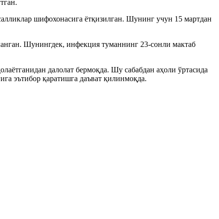
тган.
салликлар шифохонасига ётқизилган. Шунинг учун 15 мартдан
ланган. Шунингдек, инфекция туманнинг 23-сонли мактаб
лаётганидан далолат бермоқда. Шу сабабдан аҳоли ўртасида
ига эътибор қаратишга даъват қилинмоқда.