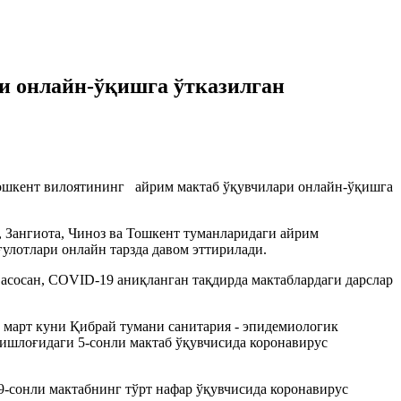
и онлайн-ўқишга ўтказилган
 Тошкент вилоятининг айрим мактаб ўқувчилари онлайн-ўқишга
, Зангиота, Чиноз ва Тошкент туманларидаги айрим
улотлари онлайн тарзда давом эттирилади.
 асосан, COVID-19 аниқланган тақдирда мактаблардаги дарслар
 март куни Қибрай тумани санитария - эпидемиологик
қишлоғидаги 5-сонли мактаб ўқувчисида коронавирус
9-сонли мактабнинг тўрт нафар ўқувчисида коронавирус