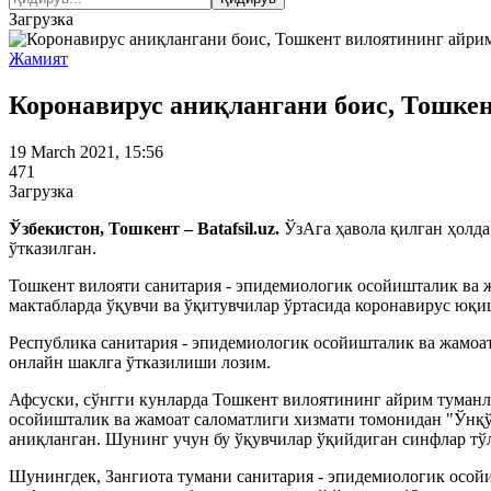
Загрузка
Жамият
Коронавирус аниқлангани боис, Тошке
19 March 2021, 15:56
471
Загрузка
Ўзбекистон, Тошкент – Batafsil.uz.
ЎзАга ҳавола қилган ҳолд
ўтказилган.
Тошкент вилояти санитария - эпидемиологик осойишталик ва ж
мактабларда ўқувчи ва ўқитувчилар ўртасида коронавирус юқи
Республика санитария - эпидемиологик осойишталик ва жамоат
онлайн шаклга ўтказилиши лозим.
Афсуски, сўнгги кунларда Тошкент вилоятининг айрим туманл
осойишталик ва жамоат саломатлиги хизмати томонидан "Ўнқў
аниқланган. Шунинг учун бу ўқувчилар ўқийдиган синфлар тўл
Шунингдек, Зангиота тумани санитария - эпидемиологик осойи