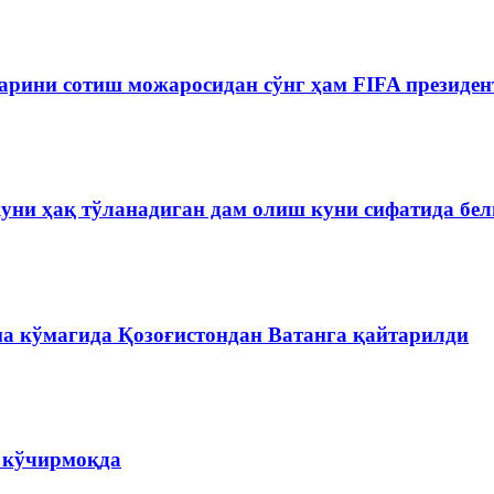
рини сотиш можаросидан сўнг ҳам FIFA президен
куни ҳақ тўланадиган дам олиш куни сифатида бе
на кўмагида Қозоғистондан Ватанга қайтарилди
а кўчирмоқда