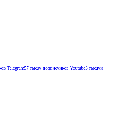
ков
Telegram
57 тысяч подписчиков
Youtube
3 тысячи