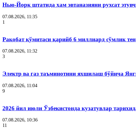
Нью-Йорк штатида ҳам эвтаназияни рухсат этув
07.08.2026, 11:35
1
Рақобат қўмитаси қарийб 6 миллиард сўмлик тен
07.08.2026, 11:32
3
Электр ва газ таъминотини яхшилаш бўйича Янги
07.08.2026, 11:04
9
2026 йил июли Ўзбекистонда кузатувлар тарихид
07.08.2026, 10:36
11