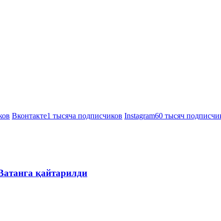
ков
Вконтакте
1 тысяча подписчиков
Instagram
60 тысяч подписчи
 Ватанга қайтарилди