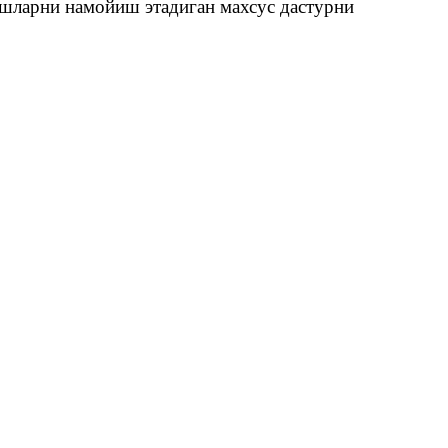
ишларни намойиш этадиган махсус дастурни