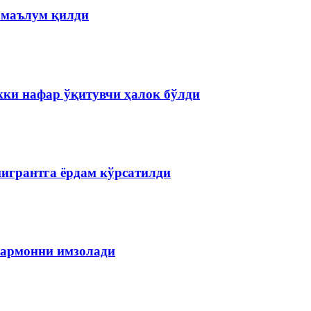
 маълум қилди
кки нафар ўқитувчи ҳалок бўлди
мигрантга ёрдам кўрсатилди
армонни имзолади