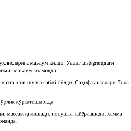
хлисларига маълум қилди. Унинг Instagramдаги
иримиз маълум қилмоқда.
а катта шов-шувга сабаб бўлди. Саҳифа аъзолари Лола
хўрлик кўрсатишмоқда.
ди, массаж қилишади, нонушта тайёрлашади, ҳамма
онанда.