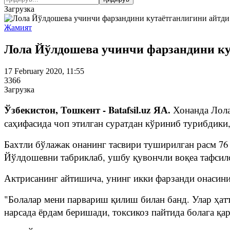
Загрузка
Жамият
Лола Йўлдошева учинчи фарзандини ку
17 February 2020, 11:55
3366
Загрузка
Ўзбекистон, Тошкент - Batafsil.uz ЯА.
Хонанда Лола
саҳифасида чоп этилган суратдан кўриниб турибдики
Бахтли бўлажак онанинг тасвири туширилган расм 76 
Йўлдошевни табриклаб, ушбу қувончли воқеа тафси
Актрисанинг айтишича, унинг икки фарзанди онасин
"Болалар мени парвариш қилиш билан банд. Улар ҳа
нарсада ёрдам беришади, токсикоз пайтида болага қа