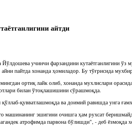
таётганлигини айтди
 Йўлдошева учинчи фарзандини кутаётганлигини ўз му
, айни пайтда хонанда ҳомиладор. Бу тўғрисида мухб
мингдан ортиқ лайк олиб, хонанда мухлислари орасид
лотлари билан ўтоқлашишини сўрашмоқда.
и қўллаб-қувватлашмоқда ва доимий равишда унга ғам
тто машинанинг эшигини очишга ҳам рухсат беришмай
рагандек атрофимда парвона бўлишди", - деб ёзмоқда х