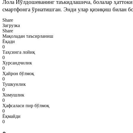
Лола Йўлдошеванинг таъкидлашича, болалар ҳаттоки
смартфонга ўрнатишган. Энди улар қизиқиш билан б
Share
Загрузка
Share
Мақоладан таъсирланиш
Ёқади
0
Таҳсинга лойиқ
0
Хурсандчилик
0
Ҳайрон бўлмоқ
0
Тушкунлик
0
Хомушлик
0
Ҳафсаласи пир бўлмоқ
0
Ёқмайди
0