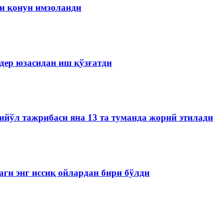
чи қонун имзоланди
дер юзасидан иш қўзғатди
йўл тажрибаси яна 13 та туманда жорий этилади
аги энг иссиқ ойлардан бири бўлди