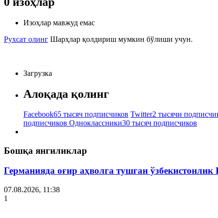
0
изоҳлар
Изоҳлар мавжуд емас
Рухсат олинг
Шарҳлар қолдириш мумкин бўлиши учун.
Загрузка
Алоқада қолинг
Facebook
65 тысяч подписчиков
Twitter
2 тысячи подписчи
подписчиков
Одноклассники
30 тысяч подписчиков
Бошқа янгиликлар
Германияда оғир аҳволга тушган ўзбекистонлик
07.08.2026, 11:38
1