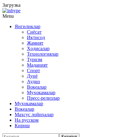
Загрузка
Menu
Янгиликлар
Сиёсат
Иқтисод
Жамият
Ҳодисалар
Технологиялар
Туризм
Маданият
Спорт
Дунё
Аудио
Воқеалар
Муҳокамалар
Пресс-релизлар
Муҳокамалар
Воқеалар
Махсус лойиҳалар
На русском
Кириш