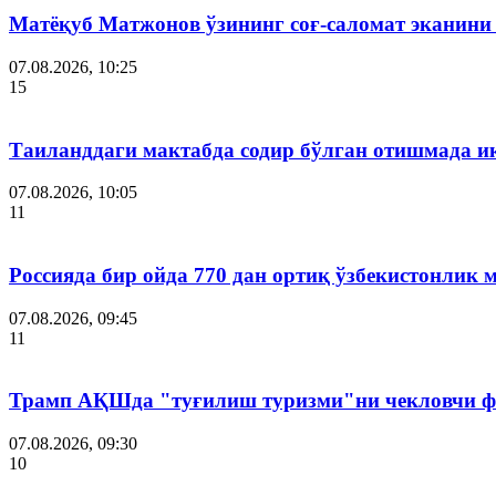
Матёқуб Матжонов ўзининг соғ-саломат эканини
07.08.2026, 10:25
15
Таиланддаги мактабда содир бўлган отишмада и
07.08.2026, 10:05
11
Россияда бир ойда 770 дан ортиқ ўзбекистонлик 
07.08.2026, 09:45
11
Трамп АҚШда "туғилиш туризми"ни чекловчи ф
07.08.2026, 09:30
10