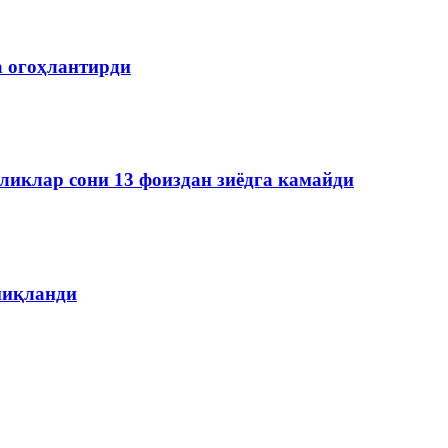
а огоҳлантирди
ликлар сони 13 фоиздан зиёдга камайди
ниқланди