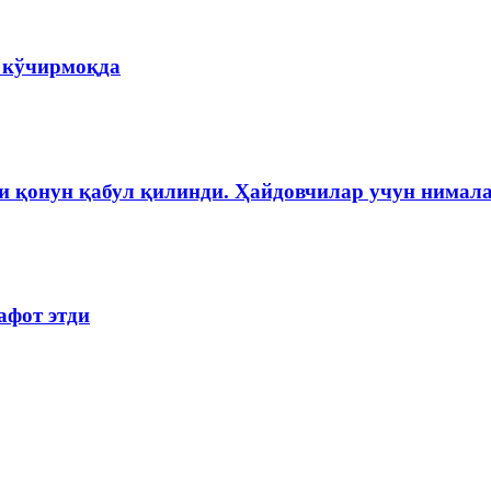
а кўчирмоқда
и қонун қабул қилинди. Ҳайдовчилар учун нимала
афот этди