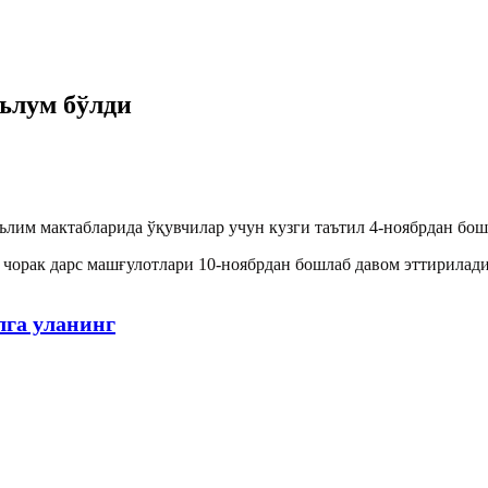
ълум бўлди
ълим мактабларида ўқувчилар учун кузги таътил 4-ноябрдан бош
II чорак дарс машғулотлари 10-ноябрдан бошлаб давом эттирилад
лга уланинг