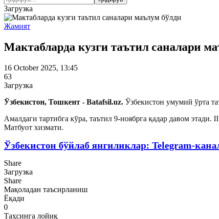
Загрузка
Жамият
Мактабларда кузги таътил саналари ма
16 October 2025, 13:45
63
Загрузка
Ўзбекистон, Тошкент - Batafsil.uz.
Ўзбекистон умумий ўрта та
Амалдаги тартибга кўра, таътил 9-ноябрга қадар давом этади. 
Матбуот хизмати.
Ўзбекистон бўйлаб янгиликлар: Telegram-кана
Share
Загрузка
Share
Мақоладан таъсирланиш
Ёқади
0
Таҳсинга лойиқ