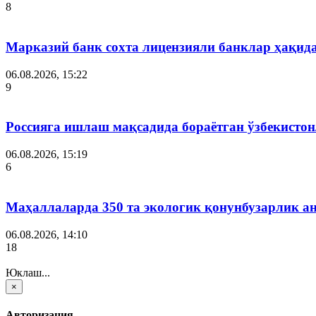
8
Марказий банк сохта лицензияли банклар ҳақид
06.08.2026, 15:22
9
Россияга ишлаш мақсадида бораётган ўзбекистон
06.08.2026, 15:19
6
Маҳаллаларда 350 та экологик қонунбузарлик а
06.08.2026, 14:10
18
Юклаш...
×
Авторизация