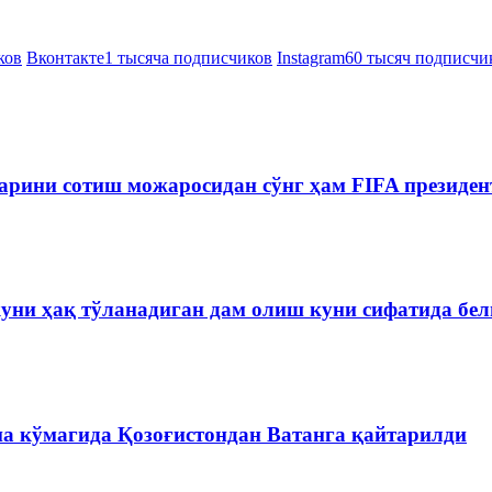
ков
Вконтакте
1 тысяча подписчиков
Instagram
60 тысяч подписчи
рини сотиш можаросидан сўнг ҳам FIFA президен
куни ҳақ тўланадиган дам олиш куни сифатида бе
на кўмагида Қозоғистондан Ватанга қайтарилди