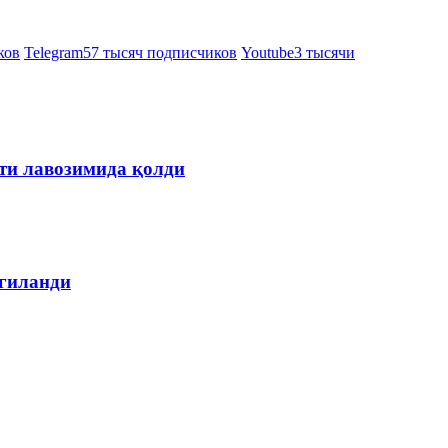
ков
Telegram
57 тысяч подписчиков
Youtube
3 тысячи
ти лавозимида қолди
лгиланди