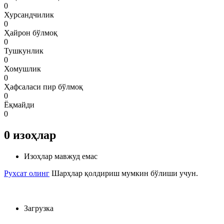
0
Хурсандчилик
0
Ҳайрон бўлмоқ
0
Тушкунлик
0
Хомушлик
0
Ҳафсаласи пир бўлмоқ
0
Ёқмайди
0
0
изоҳлар
Изоҳлар мавжуд емас
Рухсат олинг
Шарҳлар қолдириш мумкин бўлиши учун.
Загрузка