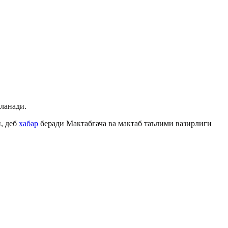
ланади.
и, деб
хабар
беради Мактабгача ва мактаб таълими вазирлиги