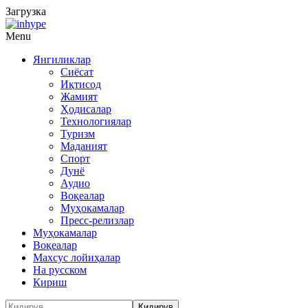
Загрузка
Menu
Янгиликлар
Сиёсат
Иқтисод
Жамият
Ҳодисалар
Технологиялар
Туризм
Маданият
Спорт
Дунё
Аудио
Воқеалар
Муҳокамалар
Пресс-релизлар
Муҳокамалар
Воқеалар
Махсус лойиҳалар
На русском
Кириш