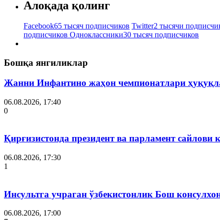
Алоқада қолинг
Facebook
65 тысяч подписчиков
Twitter
2 тысячи подписчи
подписчиков
Одноклассники
30 тысяч подписчиков
Бошқа янгиликлар
Жанни Инфантино жаҳон чемпионатлари ҳуқуқла
06.08.2026, 17:40
0
Қирғизистонда президент ва парламент сайлови 
06.08.2026, 17:30
1
Инсультга учраган ўзбекистонлик Бош консулхо
06.08.2026, 17:00