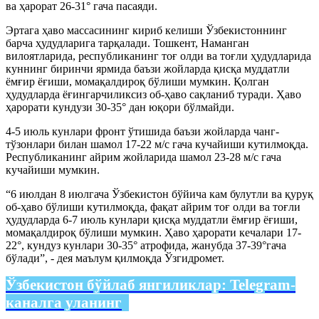
ва ҳарорат 26-31° гача пасаяди.
Эртага ҳаво массасининг кириб келиши Ўзбекистоннинг
барча ҳудудларига тарқалади. Тошкент, Наманган
вилоятларида, республиканинг тоғ олди ва тоғли ҳудудларида
куннинг биринчи ярмида баъзи жойларда қисқа муддатли
ёмғир ёғиши, момақалдироқ бўлиши мумкин. Қолган
ҳудудларда ёғингарчиликсиз об-ҳаво сақланиб туради. Ҳаво
ҳарорати кундузи 30-35° дан юқори бўлмайди.
4-5 июль кунлари фронт ўтишида баъзи жойларда чанг-
тўзонлари билан шамол 17-22 м/с гача кучайиши кутилмоқда.
Республиканинг айрим жойларида шамол 23-28 м/с гача
кучайиши мумкин.
“6 июлдан 8 июлгача Ўзбекистон бўйича кам булутли ва қуруқ
об-ҳаво бўлиши кутилмоқда, фақат айрим тоғ олди ва тоғли
ҳудудларда 6-7 июль кунлари қисқа муддатли ёмғир ёғиши,
момақалдироқ бўлиши мумкин. Ҳаво ҳарорати кечалари 17-
22°, кундуз кунлари 30-35° атрофида, жанубда 37-39°гача
бўлади”, - дея маълум қилмоқда Ўзгидромет.
Ўзбекистон бўйлаб янгиликлар:
Telegram-
каналга уланинг