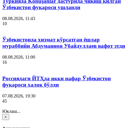
Туркияда Konuşanlar дастурида чиқиш қилган
Ўзбекистон фуқароси ушланди
08.08.2026, 11:43
10
Ўзбекистонда хизмат кўрсатган ёшлар
мураббийи Абдуманнон Убайдуллаев вафот этди
08.08.2026, 11:00
16
Россиядаги ЙТҲда икки нафар Ўзбекистон
фуқароси ҳалок бўлди
07.08.2026, 19:30
45
Юклаш...
×