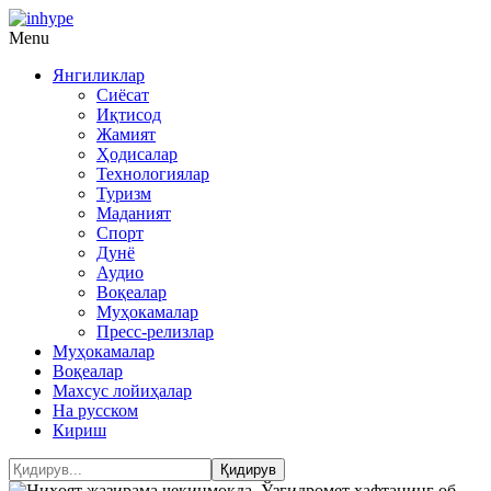
Menu
Янгиликлар
Сиёсат
Иқтисод
Жамият
Ҳодисалар
Технологиялар
Туризм
Маданият
Спорт
Дунё
Аудио
Воқеалар
Муҳокамалар
Пресс-релизлар
Муҳокамалар
Воқеалар
Махсус лойиҳалар
На русском
Кириш