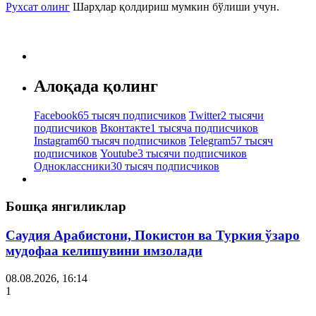
Рухсат олинг
Шарҳлар қолдириш мумкин бўлиши учун.
Алоқада қолинг
Facebook
65 тысяч подписчиков
Twitter
2 тысячи
подписчиков
Вконтакте
1 тысяча подписчиков
Instagram
60 тысяч подписчиков
Telegram
57 тысяч
подписчиков
Youtube
3 тысячи подписчиков
Одноклассники
30 тысяч подписчиков
Бошқа янгиликлар
Саудия Арабистони, Покистон ва Туркия ўзаро
мудофаа келишувини имзолади
08.08.2026, 16:14
1