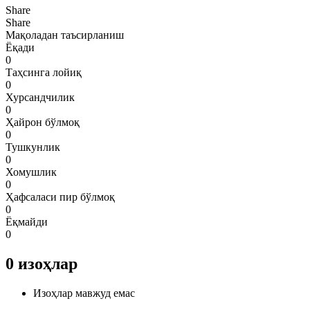
Share
Share
Мақоладан таъсирланиш
Ёқади
0
Таҳсинга лойиқ
0
Хурсандчилик
0
Ҳайрон бўлмоқ
0
Тушкунлик
0
Хомушлик
0
Ҳафсаласи пир бўлмоқ
0
Ёқмайди
0
0
изоҳлар
Изоҳлар мавжуд емас