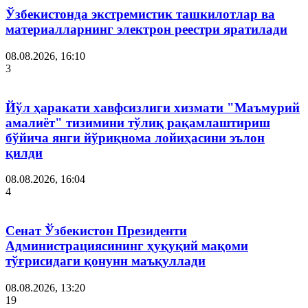
Ўзбекистонда экстремистик ташкилотлар ва
материалларнинг электрон реестри яратилади
08.08.2026, 16:10
3
Йўл ҳаракати хавфсизлиги хизмати "Маъмурий
амалиёт" тизимини тўлиқ рақамлаштириш
бўйича янги йўриқнома лойиҳасини эълон
қилди
08.08.2026, 16:04
4
Сенат Ўзбекистон Президенти
Администрациясининг ҳуқуқий мақоми
тўғрисидаги қонунн маъқуллади
08.08.2026, 13:20
19