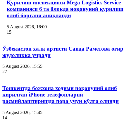
Қурилиш инспекцияси Мega Logistics Service
компанияси 6 та блокда ноқонуний қурилиш
олиб боргани аниқланди
5 August 2026, 16:00
15
Ўзбекистон халқ артисти Саида Раметова оғир
жудоликка учради
5 August 2026, 15:55
27
Тошкентда божхона ходими ноқонуний олиб
кирилган iPhone телефонларни
расмийлаштиришда пора учун қўлга олинди
5 August 2026, 15:45
14