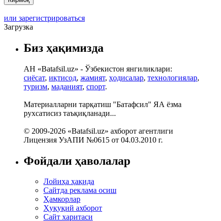
или зарегистрироваться
Загрузка
Биз ҳақимизда
АН «Batafsil.uz» - Ўзбекистон янгиликлари:
сиёсат
,
иқтисод
,
жамият
,
ҳодисалар
,
технологиялар
,
туризм
,
маданият
,
спорт
.
Материалларни тарқатиш "Батафсил" ЯА ёзма
рухсатисиз таъқиқланади...
© 2009-2026 «Batafsil.uz» ахборот агентлиги
Лицензия УзАПИ №0615 от 04.03.2010 г.
Фойдали ҳаволалар
Лойиҳа ҳақида
Сайтда реклама осиш
Ҳамкорлар
Ҳуқуқий ахборот
Сайт харитаси