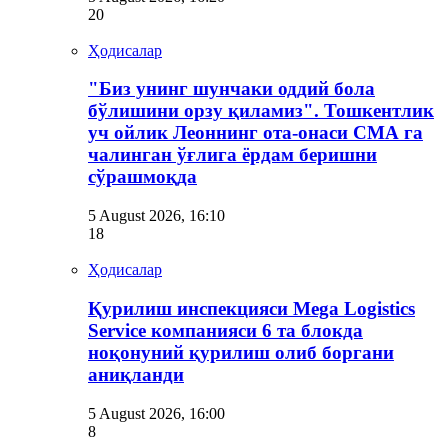
20
Ҳодисалар
"Биз унинг шунчаки оддий бола
бўлишини орзу қиламиз". Тошкентлик
уч ойлик Леоннинг ота-онаси СМА га
чалинган ўғлига ёрдам беришни
сўрашмоқда
5 August 2026, 16:10
18
Ҳодисалар
Қурилиш инспекцияси Мega Logistics
Service компанияси 6 та блокда
ноқонуний қурилиш олиб боргани
аниқланди
5 August 2026, 16:00
8