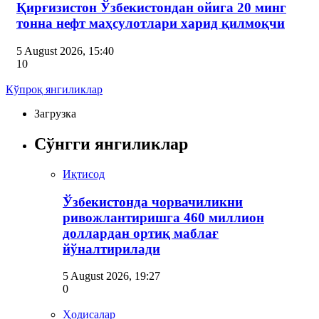
Қирғизистон Ўзбекистондан ойига 20 минг
тонна нефт маҳсулотлари харид қилмоқчи
5 August 2026, 15:40
10
Кўпроқ янгиликлар
Загрузка
Сўнгги янгиликлар
Иқтисод
Ўзбекистонда чорвачиликни
ривожлантиришга 460 миллион
доллардан ортиқ маблағ
йўналтирилади
5 August 2026, 19:27
0
Ҳодисалар