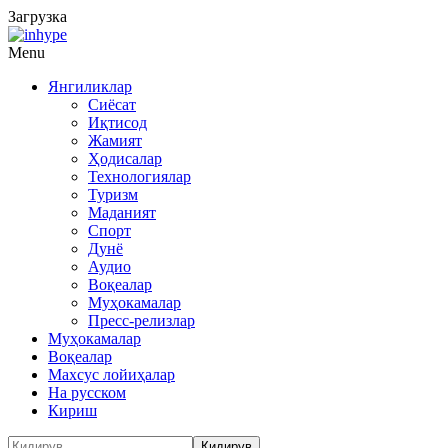
Загрузка
Menu
Янгиликлар
Сиёсат
Иқтисод
Жамият
Ҳодисалар
Технологиялар
Туризм
Маданият
Спорт
Дунё
Аудио
Воқеалар
Муҳокамалар
Пресс-релизлар
Муҳокамалар
Воқеалар
Махсус лойиҳалар
На русском
Кириш