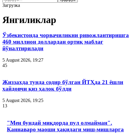
Загрузка
Янгиликлар
Ўзбекистонда чорвачиликни ривожлантиришга
460 миллион доллардан ортиқ маблағ
йўналтирилади
5 August 2026, 19:27
45
Жиззахда тунда содир бўлган ЙТҲда 21 ёшли
ҳайдовчи қиз ҳалок бўлди
5 August 2026, 19:25
13
"Мен бундай миқдорда пул олмайман".
Каннаваро маоши ҳақидаги миш-мишларга