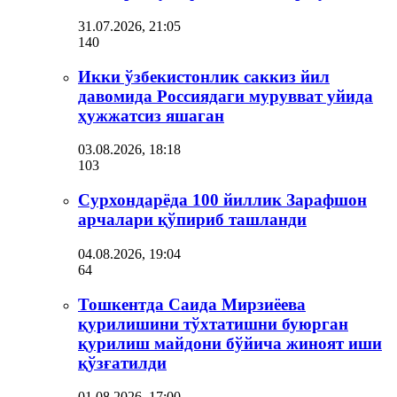
31.07.2026, 21:05
140
Икки ўзбекистонлик саккиз йил
давомида Россиядаги мурувват уйида
ҳужжатсиз яшаган
03.08.2026, 18:18
103
Сурхондарёда 100 йиллик Зарафшон
арчалари қўпириб ташланди
04.08.2026, 19:04
64
Тошкентда Саида Мирзиёева
қурилишини тўхтатишни буюрган
қурилиш майдони бўйича жиноят иши
қўзғатилди
01.08.2026, 17:00