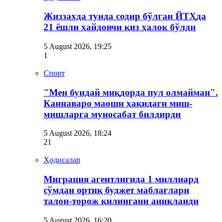
Жиззахда тунда содир бўлган ЙТҲда
21 ёшли ҳайдовчи қиз ҳалок бўлди
5 August 2026, 19:25
1
Спорт
"Мен бундай миқдорда пул олмайман".
Каннаваро маоши ҳақидаги миш-
мишларга муносабат билдирди
5 August 2026, 18:24
21
Ҳодисалар
Миграция агентлигида 1 миллиард
сўмдан ортиқ буджет маблағлари
талон-торож қилингани аниқланди
5 August 2026, 16:20