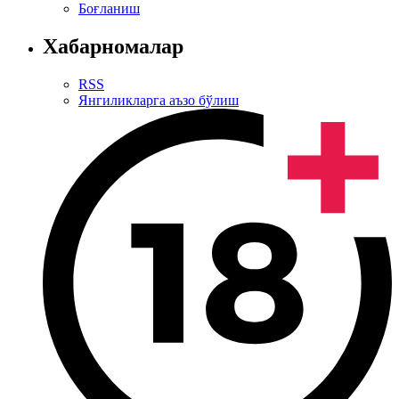
Боғланиш
Хабарномалар
RSS
Янгиликларга аъзо бўлиш