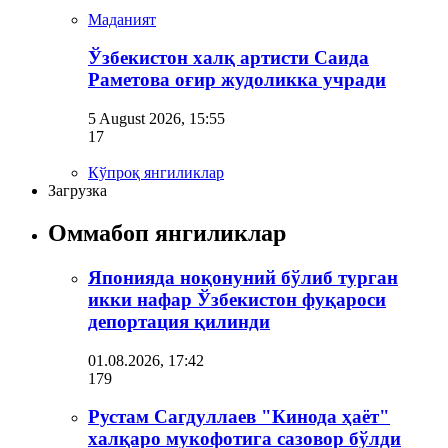
Маданият
Ўзбекистон халқ артисти Саида
Раметова оғир жудоликка учради
5 August 2026, 15:55
17
Кўпроқ янгиликлар
Загрузка
Оммабоп янгиликлар
Японияда ноқонуний бўлиб турган
икки нафар Ўзбекистон фуқароси
депортация қилинди
01.08.2026, 17:42
179
Рустам Сагдуллаев "Кинода ҳаёт"
халқаро мукофотига сазовор бўлди