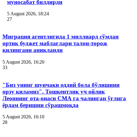
муносабат билдирди
5 August 2026, 18:24
27
Миграция агентлигида 1 миллиард сўмдан
ортиқ буджет маблағлари талон-торож
қилингани аниқланди
5 August 2026, 16:20
33
"Биз унинг шунчаки оддий бола бўлишини
орзу қиламиз". Тошкентлик уч ойлик
Леоннинг ота-онаси СМА га чалинган ўғлига
ёрдам беришни сўрашмоқда
5 August 2026, 16:10
28