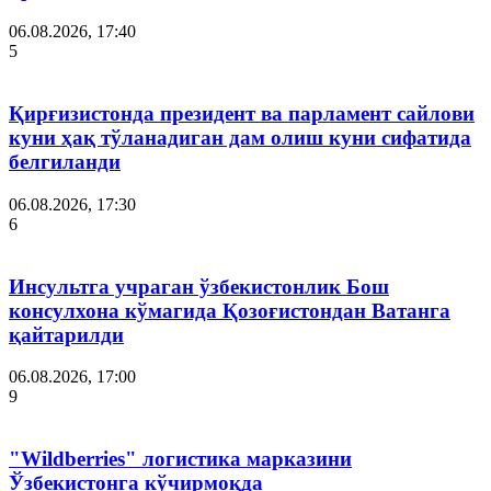
06.08.2026, 17:40
5
Қирғизистонда президент ва парламент сайлови
куни ҳақ тўланадиган дам олиш куни сифатида
белгиланди
06.08.2026, 17:30
6
Инсультга учраган ўзбекистонлик Бош
консулхона кўмагида Қозоғистондан Ватанга
қайтарилди
06.08.2026, 17:00
9
"Wildberries" логистика марказини
Ўзбекистонга кўчирмоқда