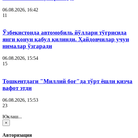
06.08.2026, 16:42
11
Ўзбекистонда автомобиль йўллари тўғрисида
янги қонун қабул қилинди. Ҳайдовчилар учун
нималар ўзгаради
06.08.2026, 15:54
15
Тошкентдаги "Миллий боғ"да тўрт ёшли қизча
вафот этди
06.08.2026, 15:53
23
Юклаш...
×
Авторизация