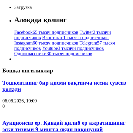
Загрузка
Алоқада қолинг
Facebook
65 тысяч подписчиков
Twitter
2 тысячи
подписчиков
Вконтакте
1 тысяча подписчиков
Instagram
60 тысяч подписчиков
Telegram
57 тысяч
подписчиков
Youtube
3 тысячи подписчиков
Одноклассники
30 тысяч подписчиков
Бошқа янгиликлар
Тошкентнинг бир қисми вақтинча иссиқ сувсиз
қолади
06.08.2026, 19:09
0
Аукционсиз ер. Қандай қилиб ер ажратишнинг
эски тизими 9 мингга яқин ноқонуний