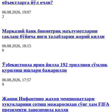
объектларга йўл очди?
06.08.2026, 19:07
2
Марказий банк биометрик маълумотларни
сақлаш бўйича янги талабларни жорий қилди
06.08.2026, 18:15
9
Ўзбекистонда ярим йилда 192 триллион сўмлик
қурилиш ишлари бажарилди
06.08.2026, 17:57
9
Жанни Инфантино жаҳон чемпионатлари
ҳуқуқларини сотиш можаросидан сўнг ҳам FIFA
президенти лавозимида қолди