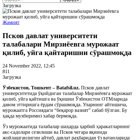
Загрузка
Жамият
Псков давлат университети
талабалари Мирзиёевга мурожаат
қилиб, уйга қайтаришни сўрашмоқда
24 November 2022, 12:45
811
Загрузка
Ўзбекистон, Тошкент – Batafsil.uz.
Псков давлат
университетида ўқийдиган талабалар Мирзиёевга мурожаат
қилиб, уйга қайтишга ва ўқишни Ўзбекистон ОТМларида
давом эттиришга ёрдам сўрашмоқда. Уларнинг айтишича,
мурожаатга Россиядаги “беқарор вазият” сабаб бўлган. Бу
ҳақда мухбиримиз хабар бермоқда.
Ўз мурожаатида талабалар шаҳарда ҳарбий ҳаракатларнинг
акс-садолари сезилиши ва Псков чегара яқинида
жойлашганлигин айтиб, давлат раҳбаридан ўз ватанларида