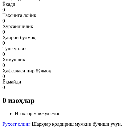
Ёқади
0
Таҳсинга лойиқ
0
Хурсандчилик
0
Ҳайрон бўлмоқ
0
Тушкунлик
0
Хомушлик
0
Ҳафсаласи пир бўлмоқ
0
Ёқмайди
0
0
изоҳлар
Изоҳлар мавжуд емас
Рухсат олинг
Шарҳлар қолдириш мумкин бўлиши учун.