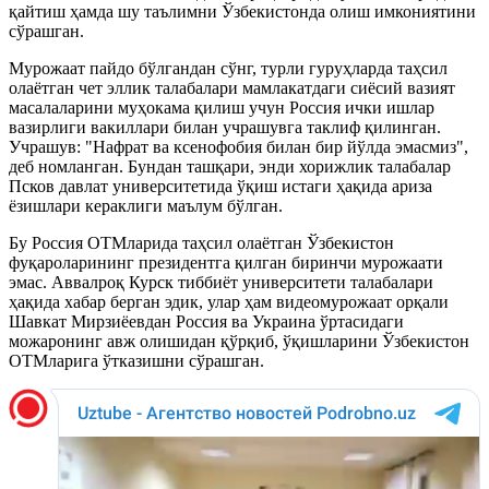
қайтиш ҳамда шу таълимни Ўзбекистонда олиш имкониятини
сўрашган.
Мурожаат пайдо бўлгандан сўнг, турли гуруҳларда таҳсил
олаётган чет эллик талабалари мамлакатдаги сиёсий вазият
масалаларини муҳокама қилиш учун Россия ички ишлар
вазирлиги вакиллари билан учрашувга таклиф қилинган.
Учрашув: "Нафрат ва ксенофобия билан бир йўлда эмасмиз",
деб номланган. Бундан ташқари, энди хорижлик талабалар
Псков давлат университетида ўқиш истаги ҳақида ариза
ёзишлари кераклиги маълум бўлган.
Бу Россия ОТМларида таҳсил олаётган Ўзбекистон
фуқароларининг президентга қилган биринчи мурожаати
эмас. Аввалроқ Курск тиббиёт университети талабалари
ҳақида хабар берган эдик, улар ҳам видеомурожаат орқали
Шавкат Мирзиёевдан Россия ва Украина ўртасидаги
можаронинг авж олишидан қўрқиб, ўқишларини Ўзбекистон
ОТМларига ўтказишни сўрашган.