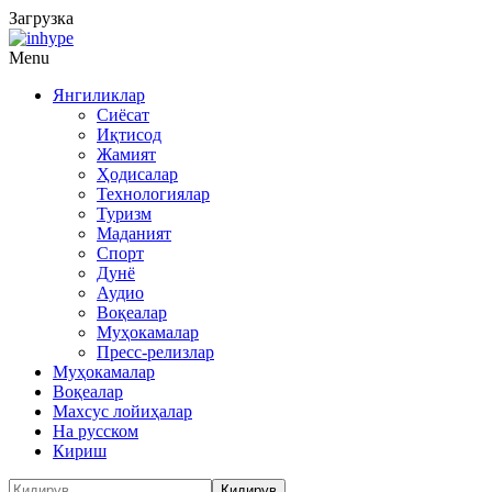
Загрузка
Menu
Янгиликлар
Сиёсат
Иқтисод
Жамият
Ҳодисалар
Технологиялар
Туризм
Маданият
Спорт
Дунё
Аудио
Воқеалар
Муҳокамалар
Пресс-релизлар
Муҳокамалар
Воқеалар
Махсус лойиҳалар
На русском
Кириш