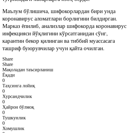
Маълум бўлишича, шифокорлардан бири унда
коронавирус аломатлари борлигини билдирган.
Марказ ёпилиб, анализлар шифокорда коронавирус
инфекцияси йўқлигини кўрсатганидан сўнг,
карантин бекор қилинган ва тиббий муассасага
ташриф буюрувчилар учун қайта очилган.
Share
Share
Мақоладан таъсирланиш
Ёқади
0
Таҳсинга лойиқ
0
Хурсандчилик
0
Ҳайрон бўлмоқ
0
Тушкунлик
0
Хомушлик