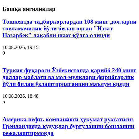
Бошқа янгиликлар
Тошкентда тадбиркорлардан 108 минг долларни
товламачилик йўли билан олган "Иззат
Назарбек" лақабли шахс қўлга олинди
10.08.2026, 19:15
0
Туркия фуқароси Ўзбекистонда қарийб 240 минг
доллар маблағи ва мол-мулклари фирибгарлик
йўли билан ўзлаштирилганини маълум қилди
10.08.2026, 18:48
5
Америка нефть компанияси ҳукумат рухсатисиз
Гренландияда қудуқлар бурғулашни бошлашни
режалаштирмоқда