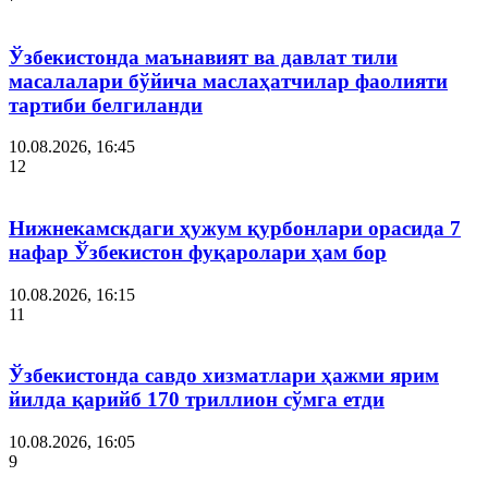
Ўзбекистонда маънавият ва давлат тили
масалалари бўйича маслаҳатчилар фаолияти
тартиби белгиланди
10.08.2026, 16:45
12
Нижнекамскдаги ҳужум қурбонлари орасида 7
нафар Ўзбекистон фуқаролари ҳам бор
10.08.2026, 16:15
11
Ўзбекистонда савдо хизматлари ҳажми ярим
йилда қарийб 170 триллион сўмга етди
10.08.2026, 16:05
9