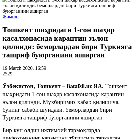
Жамият
Тошкент шаҳридаги 1-сон шаҳар
касалхонасида карантин эълон
қилинди: беморлардан бири Туркияга
ташриф буюрганини яширган
19 March 2020, 16:59
2529
Ўзбекистон, Тошкент – Batafsil.uz ЯА.
Тошкент
шаҳридаги 1-сон шаҳар касалхонасида карантин
эълон қилинди. Мухбиримиз хабар қилишича,
бунинг сабаби шундаки, беморлардан бири
Туркияга ташриф буюрганини яширган.
Бир кун олдин ижтимоий тармоқларда
шифохонанинг карантини тўғрисида тарқалган