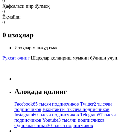
0
Ҳафсаласи пир бўлмоқ
0
Ёқмайди
0
0
изоҳлар
Изоҳлар мавжуд емас
Рухсат олинг
Шарҳлар қолдириш мумкин бўлиши учун.
Алоқада қолинг
Facebook
65 тысяч подписчиков
Twitter
2 тысячи
подписчиков
Вконтакте
1 тысяча подписчиков
Instagram
60 тысяч подписчиков
Telegram
57 тысяч
подписчиков
Youtube
3 тысячи подписчиков
Одноклассники
30 тысяч подписчиков