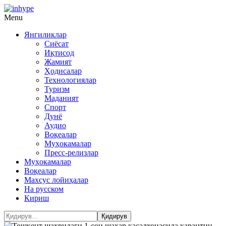
Menu
Янгиликлар
Сиёсат
Иқтисод
Жамият
Ҳодисалар
Технологиялар
Туризм
Маданият
Спорт
Дунё
Аудио
Воқеалар
Муҳокамалар
Пресс-релизлар
Муҳокамалар
Воқеалар
Махсус лойиҳалар
На русском
Кириш