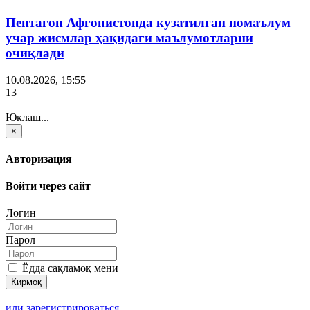
Пентагон Афғонистонда кузатилган номаълум
учар жисмлар ҳақидаги маълумотларни
очиқлади
10.08.2026, 15:55
13
Юклаш...
×
Авторизация
Войти через сайт
Логин
Парол
Ёдда сақламоқ мени
или зарегистрироваться