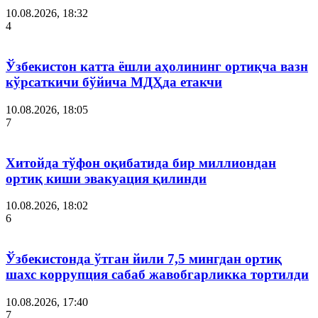
10.08.2026, 18:32
4
Ўзбекистон катта ёшли аҳолининг ортиқча вазн
кўрсаткичи бўйича МДҲда етакчи
10.08.2026, 18:05
7
Хитойда тўфон оқибатида бир миллиондан
ортиқ киши эвакуация қилинди
10.08.2026, 18:02
6
Ўзбекистонда ўтган йили 7,5 мингдан ортиқ
шахс коррупция сабаб жавобгарликка тортилди
10.08.2026, 17:40
7