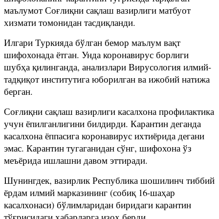
маълумот Соғлиқни сақлаш вазирлиги матбуот
хизмати томонидан тасдиқланди.
Илгари Туркияда бўлган бемор маълум вақт
шифохонада ётган. Унда коронавирус борлиги
шубҳа қилинганда, анализлари Вирусология илмий-
тадқиқот институтига юборилган ва ижобий натижа
берган.
Соғлиқни сақлаш вазирлиги касалхона профилактика
учун ёпилганлигини билдирди. Карантин деганда
касалхона ёппасига коронавирус ихтиёрида дегани
эмас. Карантин тугаганидан сўнг, шифохона ўз
меъёрида ишлашни давом эттиради.
Шунингдек, вазирлик Республика шошилинч тиббий
ёрдам илмий марказининг (собиқ 16-шаҳар
касалхонаси) бўлимларидан биридаги карантин
тўғрисидаги хабарларга изоҳ берди.