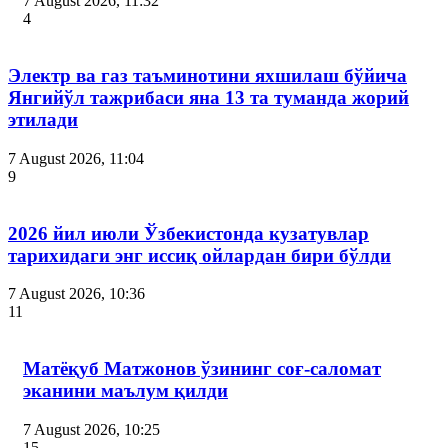
7 August 2026, 11:32
4
Электр ва газ таъминотини яхшилаш бўйича
Янгийўл тажрибаси яна 13 та туманда жорий
этилади
7 August 2026, 11:04
9
2026 йил июли Ўзбекистонда кузатувлар
тарихидаги энг иссиқ ойлардан бири бўлди
7 August 2026, 10:36
11
Матёқуб Матжонов ўзининг соғ-саломат
эканини маълум қилди
7 August 2026, 10:25
15