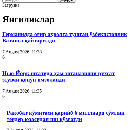
Загрузка
Янгиликлар
Германияда оғир аҳволга тушган ўзбекистонлик
Ватанга қайтарилди
7 August 2026, 11:38
6
Нью-Йорк штатида ҳам эвтаназияни рухсат
этувчи қонун имзоланди
7 August 2026, 11:35
6
Рақобат қўмитаси қарийб 6 миллиард сўмлик
тендер юзасидан иш қўзғатди