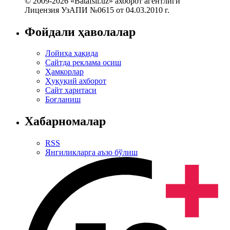
© 2009-2026 «Batafsil.uz» ахборот агентлиги
Лицензия УзАПИ №0615 от 04.03.2010 г.
Фойдали ҳаволалар
Лойиҳа ҳақида
Сайтда реклама осиш
Ҳамкорлар
Ҳуқуқий ахборот
Сайт харитаси
Боғланиш
Хабарномалар
RSS
Янгиликларга аъзо бўлиш