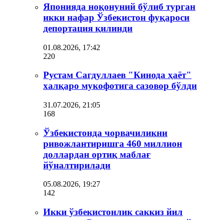
Японияда ноқонуний бўлиб турган
икки нафар Ўзбекистон фуқароси
депортация қилинди
01.08.2026, 17:42
220
Рустам Сагдуллаев "Кинода ҳаёт"
халқаро мукофотига сазовор бўлди
31.07.2026, 21:05
168
Ўзбекистонда чорвачиликни
ривожлантиришга 460 миллион
доллардан ортиқ маблағ
йўналтирилади
05.08.2026, 19:27
142
Икки ўзбекистонлик саккиз йил