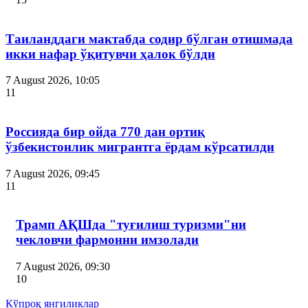
Таиланддаги мактабда содир бўлган отишмада
икки нафар ўқитувчи ҳалок бўлди
7 August 2026, 10:05
11
Россияда бир ойда 770 дан ортиқ
ўзбекистонлик мигрантга ёрдам кўрсатилди
7 August 2026, 09:45
11
Трамп АҚШда "туғилиш туризми"ни
чекловчи фармонни имзолади
7 August 2026, 09:30
10
Кўпроқ янгиликлар