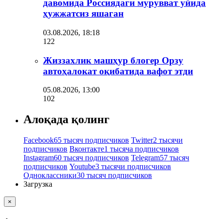
давомида Россиядаги мурувват уйида
ҳужжатсиз яшаган
03.08.2026, 18:18
122
Жиззахлик машҳур блогер Орзу
автоҳалокат оқибатида вафот этди
05.08.2026, 13:00
102
Алоқада қолинг
Facebook
65 тысяч подписчиков
Twitter
2 тысячи
подписчиков
Вконтакте
1 тысяча подписчиков
Instagram
60 тысяч подписчиков
Telegram
57 тысяч
подписчиков
Youtube
3 тысячи подписчиков
Одноклассники
30 тысяч подписчиков
Загрузка
×