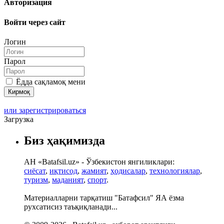
Авторизация
Войти через сайт
Логин
Парол
Ёдда сақламоқ мени
или зарегистрироваться
Загрузка
Биз ҳақимизда
АН «Batafsil.uz» - Ўзбекистон янгиликлари:
сиёсат
,
иқтисод
,
жамият
,
ҳодисалар
,
технологиялар
,
туризм
,
маданият
,
спорт
.
Материалларни тарқатиш "Батафсил" ЯА ёзма
рухсатисиз таъқиқланади...