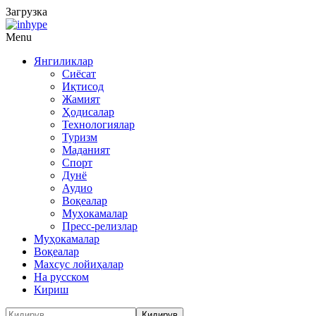
Загрузка
Menu
Янгиликлар
Сиёсат
Иқтисод
Жамият
Ҳодисалар
Технологиялар
Туризм
Маданият
Спорт
Дунё
Аудио
Воқеалар
Муҳокамалар
Пресс-релизлар
Муҳокамалар
Воқеалар
Махсус лойиҳалар
На русском
Кириш