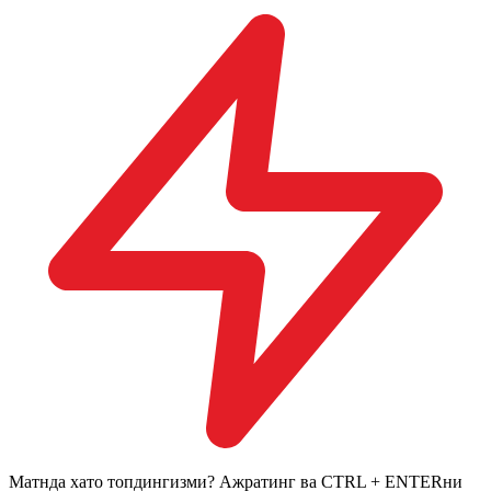
Матнда хато топдингизми? Ажратинг ва CTRL + ENTERни