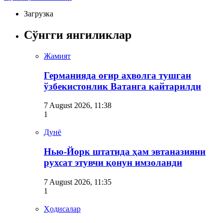
Загрузка
Сўнгги янгиликлар
Жамият
Германияда оғир аҳволга тушган
ўзбекистонлик Ватанга қайтарилди
7 August 2026, 11:38
1
Дунё
Нью-Йорк штатида ҳам эвтаназияни
рухсат этувчи қонун имзоланди
7 August 2026, 11:35
1
Ҳодисалар