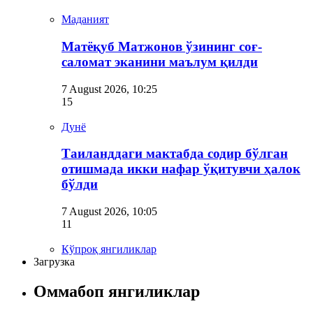
Маданият
Матёқуб Матжонов ўзининг соғ-
саломат эканини маълум қилди
7 August 2026, 10:25
15
Дунё
Таиланддаги мактабда содир бўлган
отишмада икки нафар ўқитувчи ҳалок
бўлди
7 August 2026, 10:05
11
Кўпроқ янгиликлар
Загрузка
Оммабоп янгиликлар