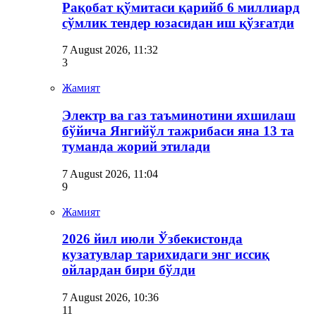
Рақобат қўмитаси қарийб 6 миллиард
сўмлик тендер юзасидан иш қўзғатди
7 August 2026, 11:32
3
Жамият
Электр ва газ таъминотини яхшилаш
бўйича Янгийўл тажрибаси яна 13 та
туманда жорий этилади
7 August 2026, 11:04
9
Жамият
2026 йил июли Ўзбекистонда
кузатувлар тарихидаги энг иссиқ
ойлардан бири бўлди
7 August 2026, 10:36
11