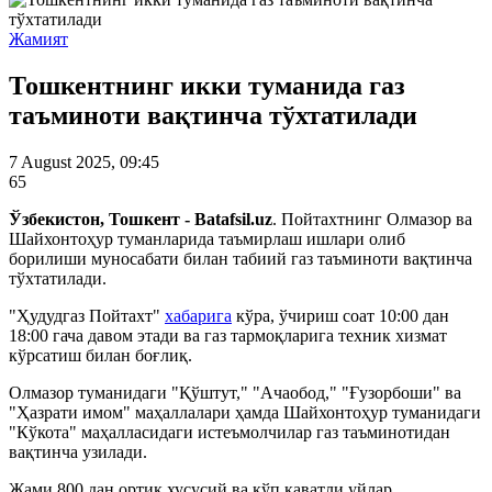
Жамият
Тошкентнинг икки туманида газ
таъминоти вақтинча тўхтатилади
7 August 2025, 09:45
65
Ўзбекистон, Тошкент - Batafsil.uz
. Пойтахтнинг Олмазор ва
Шайхонтоҳур туманларида таъмирлаш ишлари олиб
борилиши муносабати билан табиий газ таъминоти вақтинча
тўхтатилади.
"Ҳудудгаз Пойтахт"
хабарига
кўра, ўчириш соат 10:00 дан
18:00 гача давом этади ва газ тармоқларига техник хизмат
кўрсатиш билан боғлиқ.
Олмазор туманидаги "Қўштут," "Ачаобод," "Ғузорбоши" ва
"Ҳазрати имом" маҳаллалари ҳамда Шайхонтоҳур туманидаги
"Кўкота" маҳалласидаги истеъмолчилар газ таъминотидан
вақтинча узилади.
Жами 800 дан ортиқ хусусий ва кўп қаватли уйлар,