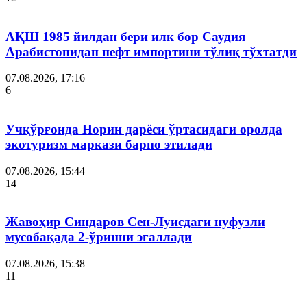
АҚШ 1985 йилдан бери илк бор Саудия
Арабистонидан нефт импортини тўлиқ тўхтатди
07.08.2026, 17:16
6
Учқўрғонда Норин дарёси ўртасидаги оролда
экотуризм маркази барпо этилади
07.08.2026, 15:44
14
Жавоҳир Синдаров Сен-Луисдаги нуфузли
мусобақада 2-ўринни эгаллади
07.08.2026, 15:38
11