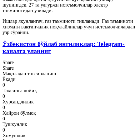
шунингдек, 27 та улгуржи истеъмолчилар электр
таъминотидан узилади.
Ишлар якунлангач, газ таъминоти тикланади. Газ таъминоти
хизмати вақтинчалик ноқулайликлар учун истеъмолчилардан
узр сўрайди.
Ўзбекистон бўйлаб янгиликлар: Telegram-
каналга уланинг
Share
Share
Мақоладан таъсирланиш
Ёқади
0
Таҳсинга лойиқ
0
Хурсандчилик
0
Ҳайрон бўлмоқ
0
Тушкунлик
0
Хомушлик