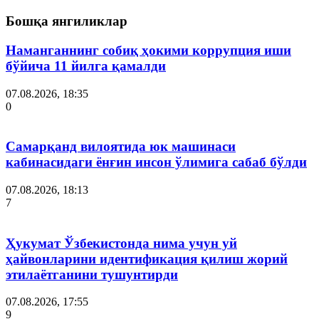
Бошқа янгиликлар
Наманганнинг собиқ ҳокими коррупция иши
бўйича 11 йилга қамалди
07.08.2026, 18:35
0
Самарқанд вилоятида юк машинаси
кабинасидаги ёнғин инсон ўлимига сабаб бўлди
07.08.2026, 18:13
7
Ҳукумат Ўзбекистонда нима учун уй
ҳайвонларини идентификация қилиш жорий
этилаётганини тушунтирди
07.08.2026, 17:55
9