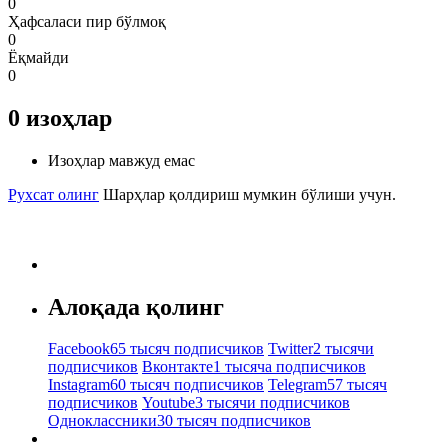
0
Ҳафсаласи пир бўлмоқ
0
Ёқмайди
0
0
изоҳлар
Изоҳлар мавжуд емас
Рухсат олинг
Шарҳлар қолдириш мумкин бўлиши учун.
Алоқада қолинг
Facebook
65 тысяч подписчиков
Twitter
2 тысячи
подписчиков
Вконтакте
1 тысяча подписчиков
Instagram
60 тысяч подписчиков
Telegram
57 тысяч
подписчиков
Youtube
3 тысячи подписчиков
Одноклассники
30 тысяч подписчиков