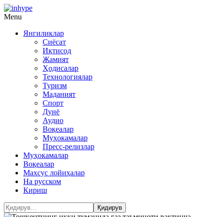
Menu
Янгиликлар
Сиёсат
Иқтисод
Жамият
Ҳодисалар
Технологиялар
Туризм
Маданият
Спорт
Дунё
Аудио
Воқеалар
Муҳокамалар
Пресс-релизлар
Муҳокамалар
Воқеалар
Махсус лойиҳалар
На русском
Кириш