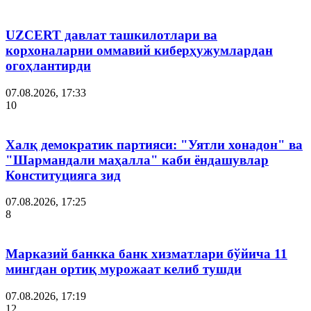
UZCERT давлат ташкилотлари ва
корхоналарни оммавий киберҳужумлардан
огоҳлантирди
07.08.2026, 17:33
10
Халқ демократик партияси: "Уятли хонадон" ва
"Шармандали маҳалла" каби ёндашувлар
Конституцияга зид
07.08.2026, 17:25
8
Марказий банкка банк хизматлари бўйича 11
мингдан ортиқ мурожаат келиб тушди
07.08.2026, 17:19
12