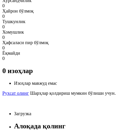
Хурсандчилик
0
Ҳайрон бўлмоқ
0
Тушкунлик
0
Хомушлик
0
Ҳафсаласи пир бўлмоқ
0
Ёқмайди
0
0
изоҳлар
Изоҳлар мавжуд емас
Рухсат олинг
Шарҳлар қолдириш мумкин бўлиши учун.
Загрузка
Алоқада қолинг