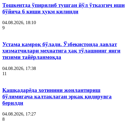
Тошкентда ўпирилиб тушган йўл ўтказгич иши
бўйича 6 киши ҳукм қилинди
04.08.2026, 18:10
9
Устама камроқ бўлади. Ўзбекистонда давлат
хизматчилари меҳнатига ҳақ тўлашнинг янги
тизими тайёрланмоқда
04.08.2026, 17:38
11
Қашқадарёда хотинини жонлантириш
бўлимигача калтаклаган эркак қидирувга
берилди
04.08.2026, 17:27
8