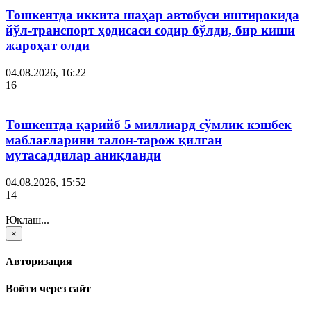
Тошкентда иккита шаҳар автобуси иштирокида
йўл-транспорт ҳодисаси содир бўлди, бир киши
жароҳат олди
04.08.2026, 16:22
16
Тошкентда қарийб 5 миллиард сўмлик кэшбек
маблағларини талон-тарож қилган
мутасаддилар аниқланди
04.08.2026, 15:52
14
Юклаш...
×
Авторизация
Войти через сайт