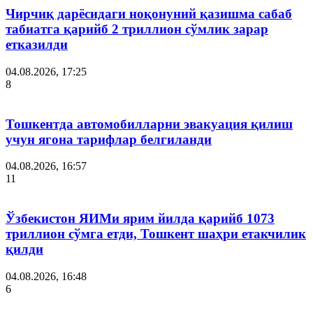
Чирчиқ дарёсидаги ноқонуний қазишма сабаб
табиатга қарийб 2 триллион сўмлик зарар
етказилди
04.08.2026, 17:25
8
Тошкентда автомобилларни эвакуация қилиш
учун ягона тарифлар белгиланди
04.08.2026, 16:57
11
Ўзбекистон ЯИМи ярим йилда қарийб 1073
триллион сўмга етди, Тошкент шаҳри етакчилик
қилди
04.08.2026, 16:48
6