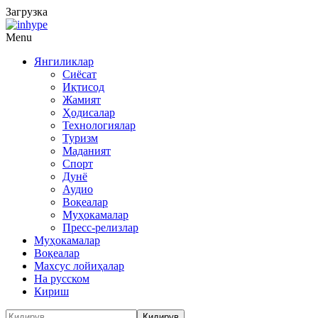
Загрузка
Menu
Янгиликлар
Сиёсат
Иқтисод
Жамият
Ҳодисалар
Технологиялар
Туризм
Маданият
Спорт
Дунё
Аудио
Воқеалар
Муҳокамалар
Пресс-релизлар
Муҳокамалар
Воқеалар
Махсус лойиҳалар
На русском
Кириш