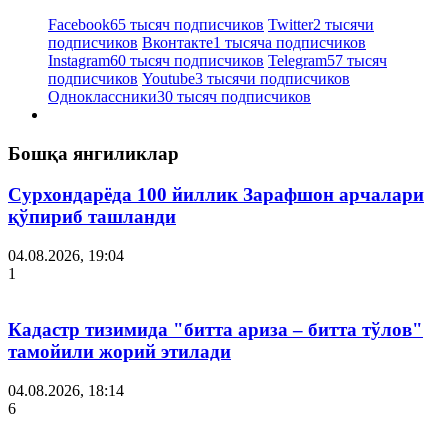
Facebook
65 тысяч подписчиков
Twitter
2 тысячи
подписчиков
Вконтакте
1 тысяча подписчиков
Instagram
60 тысяч подписчиков
Telegram
57 тысяч
подписчиков
Youtube
3 тысячи подписчиков
Одноклассники
30 тысяч подписчиков
Бошқа янгиликлар
Сурхондарёда 100 йиллик Зарафшон арчалари
қўпириб ташланди
04.08.2026, 19:04
1
Кадастр тизимида "битта ариза – битта тўлов"
тамойили жорий этилади
04.08.2026, 18:14
6