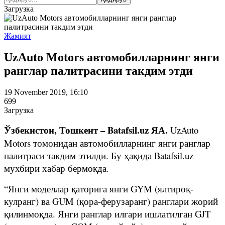
Загрузка
Жамият
UzAuto Motors автомобилларнинг янги
ранглар палитрасини такдим этди
19 November 2019, 16:10
699
Загрузка
Ўзбекистон, Тошкент – Batafsil.uz ЯА.
UzAuto
Motors томонидан автомобилларнинг янги ранглар
палитраси такдим этилди. Бу ҳақида Batafsil.uz
мухбири хабар бермоқда.
“Янги моделлар қаторига янги GYM (ялтироқ-
кулранг) ва GUM (қора-ферузаранг) ранглари жорий
қилинмоқда. Янги ранглар илгари ишлатилган GJT