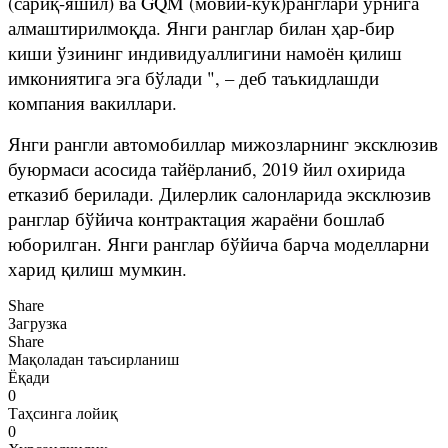
(сариқ-яшил) ва GQM (мовий-кўк)ранглари ўрнига
алмаштирилмоқда. Янги ранглар билан ҳар-бир
киши ўзининг индивидуаллигини намоён қилиш
имкониятига эга бўлади ", – деб таъкидлашди
компания вакиллари.
Янги рангли автомобиллар мижозларнинг эксклюзив
буюрмаси асосида тайёрланиб, 2019 йил охирида
етказиб берилади. Дилерлик салонларида эксклюзив
ранглар бўйича контрактация жараёни бошлаб
юборилган. Янги ранглар бўйича барча моделларни
харид қилиш мумкин.
Share
Загрузка
Share
Мақоладан таъсирланиш
Ёқади
0
Таҳсинга лойиқ
0