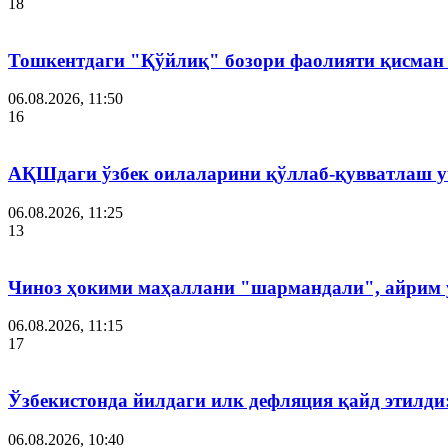
18
Тошкентдаги "Қўйлиқ" бозори фаолияти қисман
06.08.2026, 11:50
16
АҚШдаги ўзбек оилаларини қўллаб-қувватлаш у
06.08.2026, 11:25
13
Чиноз ҳокими маҳаллани "шармандали", айрим у
06.08.2026, 11:15
17
Ўзбекистонда йилдаги илк дефляция қайд этилди
06.08.2026, 10:40