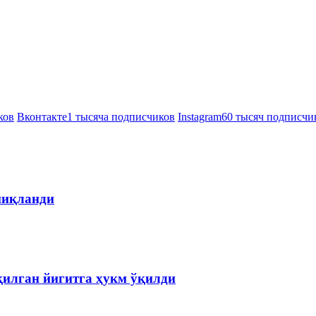
ков
Вконтакте
1 тысяча подписчиков
Instagram
60 тысяч подписчи
ниқланди
қилган йигитга ҳукм ўқилди