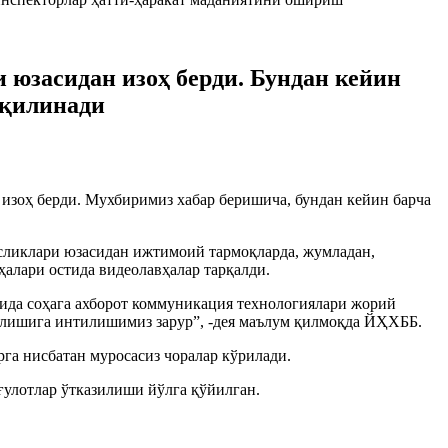
юзасидан изоҳ берди. Бундан кейин
 қилинади
зоҳ берди. Мухбиримиз хабар беришича, бундан кейин барча
масликлари юзасидан ижтимоий тармоқларда, жумладан,
ҳалари остида видеолавҳалар тарқалди.
ида соҳага ахборот коммуникация технологиялари жорий
бўлишига интилишимиз зарур”, -дея маълум қилмоқда ЙҲХББ.
га нисбатан муросасиз чоралар кўрилади.
улотлар ўтказилиши йўлга қўйилган.