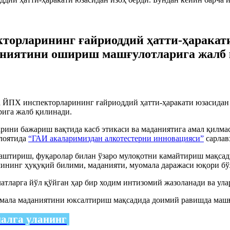
орларининг ғайриоддий ҳатти-ҳаракати 
даниятини ошириш машғулотларига жалб
ЙПХ инспекторларининг ғайриоддий ҳатти-ҳаракати юзасидан и
рига жалб қилинади.
арини бажариш вақтида касб этикаси ва маданиятига амал қил
лоятида
“ГАИ акаларимиздан алкотестерни инновацияси”
сарлав
лаштириш, фуқаролар билан ўзаро мулоқотни камайтириш мақсад
имининг ҳуқуқий билими, маданияти, муомала даражаси юқори 
атларга йўл қўйган ҳар бир ходим интизомий жазоланади ва улар
мала маданиятини юксалтириш мақсадида доимий равишда машғ
налга уланинг