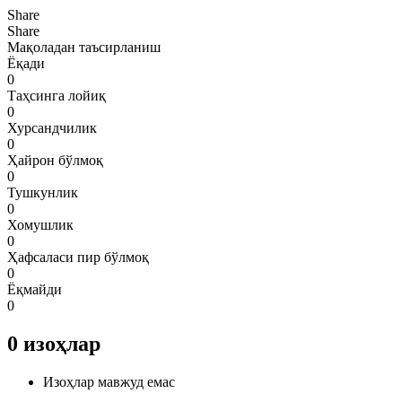
Share
Share
Мақоладан таъсирланиш
Ёқади
0
Таҳсинга лойиқ
0
Хурсандчилик
0
Ҳайрон бўлмоқ
0
Тушкунлик
0
Хомушлик
0
Ҳафсаласи пир бўлмоқ
0
Ёқмайди
0
0
изоҳлар
Изоҳлар мавжуд емас