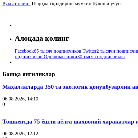
Рухсат олинг
Шарҳлар қолдириш мумкин бўлиши учун.
Алоқада қолинг
Facebook
65 тысяч подписчиков
Twitter
2 тысячи подписчи
подписчиков
Одноклассники
30 тысяч подписчиков
Бошқа янгиликлар
Маҳаллаларда 350 та экологик қонунбузарлик а
06.08.2026, 14:10
0
Тошкентда 75 ёшли аёлга шаҳвоний ҳаракатлар 
06.08.2026, 12:12