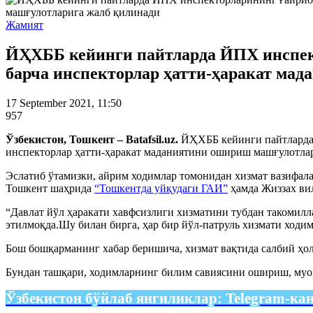
Жамият
ЙҲХББ кейинги пайтларда ЙПХ инспект
барча инспекторлар ҳатти-ҳаракат ма
17 September 2021, 11:50
957
Ўзбекистон, Тошкент – Batafsil.uz.
ЙҲХББ кейинги пайтларда 
инспекторлар ҳатти-ҳаракат маданиятини ошириш машғулотла
Эслатиб ўтамизки, айрим ходимлар томонидан хизмат вазифал
Тошкент шаҳрида
“Тошкентда уйқудаги ГАИ”
ҳамда Жиззах ви
“Давлат йўл ҳаракати хавфсизлиги хизматини тубдан такомил
этилмоқда.Шу билан бирга, ҳар бир йўл-патруль хизмати ход
Бош бошқарманинг хабар беришича, хизмат вақтида салбий ҳол
Бундан ташқари, ходимларнинг билим савиясини ошириш, муо
Ўзбекистон бўйлаб янгиликлар:
Telegram-ка