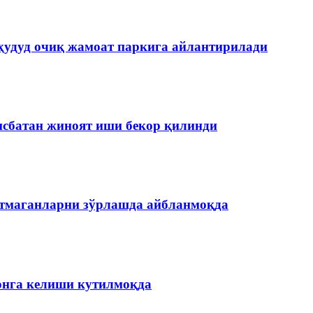
ҳудуд очиқ жамоат паркига айлантирилади
нисбатан жиноят иши бекор қилинди
етмаганларни зўрлашда айбланмоқда
онга келиши кутилмоқда