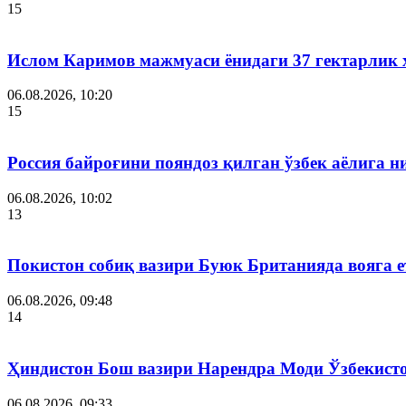
15
Ислом Каримов мажмуаси ёнидаги 37 гектарлик 
06.08.2026, 10:20
15
Россия байроғини пояндоз қилган ўзбек аёлига 
06.08.2026, 10:02
13
Покистон собиқ вазири Буюк Британияда вояга 
06.08.2026, 09:48
14
Ҳиндистон Бош вазири Нарендра Моди Ўзбекист
06.08.2026, 09:33