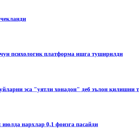
 чекланди
чун психологик платформа ишга туширилди
йларни эса "уятли хонадон" деб эълон қилишни 
: июлда нархлар 0,1 фоизга пасайди