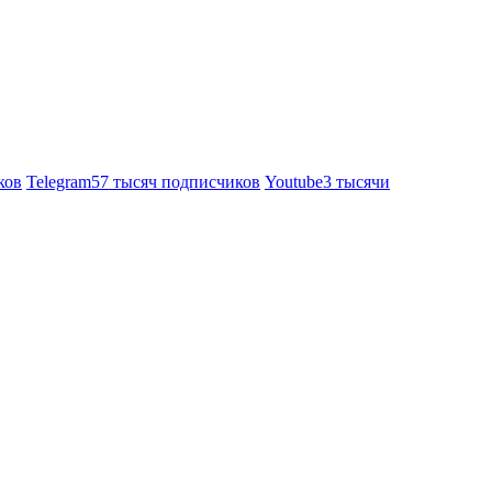
ков
Telegram
57 тысяч подписчиков
Youtube
3 тысячи