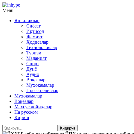
Menu
Янгиликлар
Сиёсат
Иқтисод
Жамият
Ҳодисалар
Технологиялар
Туризм
Маданият
Спорт
Дунё
Аудио
Воқеалар
Муҳокамалар
Пресс-релизлар
Муҳокамалар
Воқеалар
Махсус лойиҳалар
На русском
Кириш