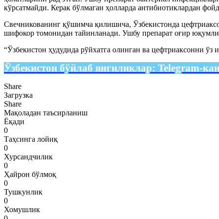
кўрсатмайди. Керак бўлмаган ҳолларда антибиотиклардан фойд
Свечникованинг қўшимча қилишича, Ўзбекистонда цефтриаксон
шифокор томонидан тайинланади. Ушбу препарат оғир юқумли 
“Ўзбекистон ҳудудида рўйхатга олинган ва цефтриаксонни ўз и
Ўзбекистон бўйлаб янгиликлар:
Telegram-ка
Share
Загрузка
Share
Мақоладан таъсирланиш
Ёқади
0
Таҳсинга лойиқ
0
Хурсандчилик
0
Ҳайрон бўлмоқ
0
Тушкунлик
0
Хомушлик
0