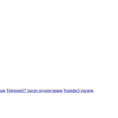
ков
Telegram
57 тысяч подписчиков
Youtube
3 тысячи