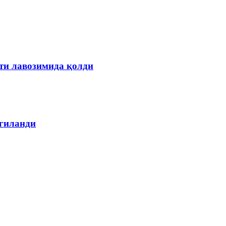
ти лавозимида қолди
лгиланди