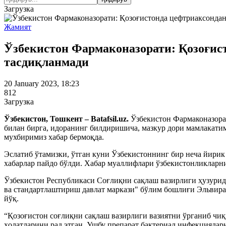
Загрузка
Жамият
Ўзбекистон Фармаконазорати: Қозоғист
тасдиқланмади
20 January 2023, 18:23
812
Загрузка
Ўзбекистон, Тошкент – Batafsil.uz.
Ўзбекистон Фармаконазора
билан бирга, идоранинг билдиришича, мазкур дори мамлакатим
мухбиримиз хабар бермоқда.
Эслатиб ўтамизки, ўтган куни Ўзбекистоннинг бир неча йирик
хабарлар пайдо бўлди. Хабар муаллифлари ўзбекистонликларн
Ўзбекистон Республикаси Соғлиқни сақлаш вазирлиги ҳузурид
ва стандартлаштириш давлат маркази" бўлим бошлиғи Эльвира
йўқ.
“Қозоғистон соғлиқни сақлаш вазирлиги вазиятни ўрганиб чи
ҳолатларини рад этган. Ушбу препарат бактериал инфекцияла