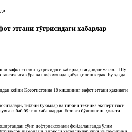
от этгани тўғрисидаги хабарлар
иши вафот этгани тўғрисидаги хабарлар тасдиқланмаган. Шу
тавсиясига кўра ва шифохонада қабул қилиш керак. Бу ҳақда
нидан кейин Қозоғистонда 18 кишининг вафот этгани ҳақидаги
оситалари, тиббий буюмлар ва тиббий техника экспертизаси
увга сабаб бўлган хабарлардан безовта бўлишнинг ҳожати
екширгандан сўнг, цефтриаксондан фойдаланганда ўлим
фтриаксон шамоллаш, вирусли касалликлар учун ўз таъсирини