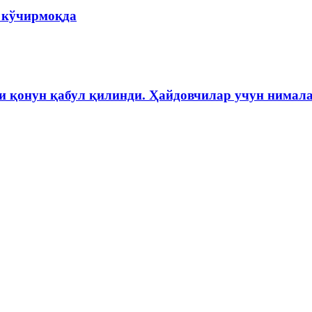
а кўчирмоқда
и қонун қабул қилинди. Ҳайдовчилар учун нимала