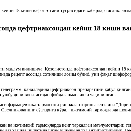
онда цефтриаксондан кейин 18 киши ваф
ти маълум қилишича, Қозоғистонда цефтриаксондан кейин 18 к
изда рецепт асосида сотилиши лозим бўлиб, уни фақат шифофор 
 телеграмм- каналларида цефтриаксон препаратини қабул қилга
и ушбу дори воситасидан фойдаланмасликка чақиришган.
аги фармацевтика тармоғини ривожлантириш агентлиги "Дори в
 Свечникованинг сўзларига кўра, ижтимоий тармоқларда шов-ш
ққан ва ижтимоий тармоқларда кенг тарқалган маълумотларни т
рни даволашда ишлатиладиган учинчи авлод антибиотикидир. Це