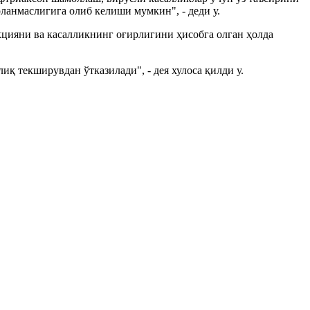
анмаслигига олиб келиши мумкин", - деди у.
цияни ва касалликнинг оғирлигини ҳисобга олган ҳолда
қ текширувдан ўтказилади", - дея хулоса қилди у.