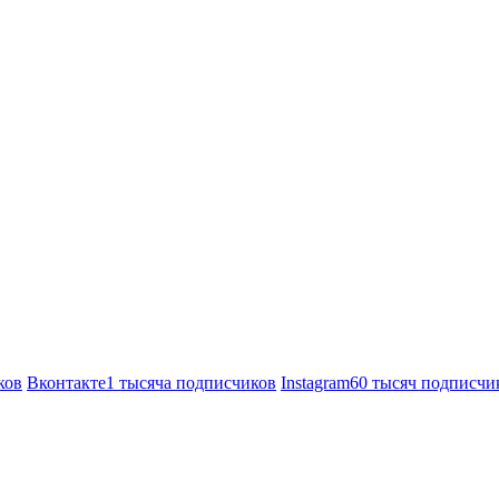
ков
Вконтакте
1 тысяча подписчиков
Instagram
60 тысяч подписчи