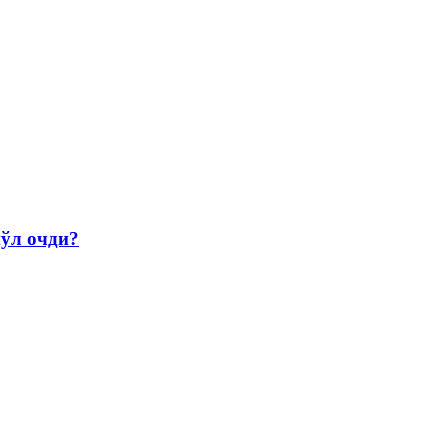
йўл очди?