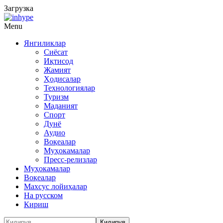
Загрузка
Menu
Янгиликлар
Сиёсат
Иқтисод
Жамият
Ҳодисалар
Технологиялар
Туризм
Маданият
Спорт
Дунё
Аудио
Воқеалар
Муҳокамалар
Пресс-релизлар
Муҳокамалар
Воқеалар
Махсус лойиҳалар
На русском
Кириш