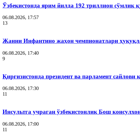
Ўзбекистонда ярим йилда 192 триллион сўмлик
06.08.2026, 17:57
13
Жанни Инфантино жаҳон чемпионатлари ҳуқуқла
06.08.2026, 17:40
9
Қирғизистонда президент ва парламент сайлови 
06.08.2026, 17:30
11
Инсультга учраган ўзбекистонлик Бош консулхо
06.08.2026, 17:00
11