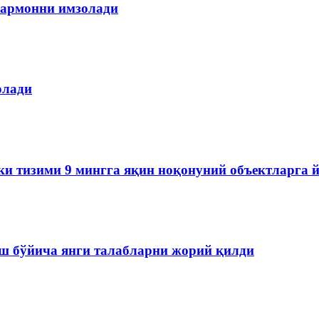
армонни имзолади
олади
ки тизими 9 мингга яқин ноқонуний объектларга 
ш бўйича янги талабларни жорий қилди