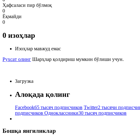
Ҳафсаласи пир бўлмоқ
0
Ёқмайди
0
0
изоҳлар
Изоҳлар мавжуд емас
Рухсат олинг
Шарҳлар қолдириш мумкин бўлиши учун.
Загрузка
Алоқада қолинг
Facebook
65 тысяч подписчиков
Twitter
2 тысячи подписчи
подписчиков
Одноклассники
30 тысяч подписчиков
Бошқа янгиликлар