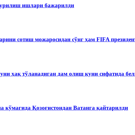
 қурилиш ишлари бажарилди
рини сотиш можаросидан сўнг ҳам FIFA президен
куни ҳақ тўланадиган дам олиш куни сифатида бе
на кўмагида Қозоғистондан Ватанга қайтарилди