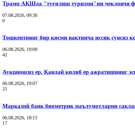
Трамп АҚШда "туғилиш туризми"ни чекловчи ф
07.08.2026, 09:30
0
Тошкентнинг бир қисми вақтинча иссиқ сувсиз қ
06.08.2026, 19:09
42
Аукционсиз ер. Қандай қилиб ер ажратишнинг эс
06.08.2026, 19:07
21
Марказий банк биометрик маълумотларни сақла
06.08.2026, 18:15
17