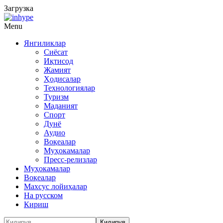
Загрузка
Menu
Янгиликлар
Сиёсат
Иқтисод
Жамият
Ҳодисалар
Технологиялар
Туризм
Маданият
Спорт
Дунё
Аудио
Воқеалар
Муҳокамалар
Пресс-релизлар
Муҳокамалар
Воқеалар
Махсус лойиҳалар
На русском
Кириш