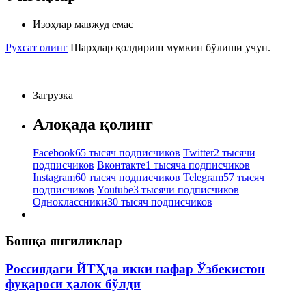
Изоҳлар мавжуд емас
Рухсат олинг
Шарҳлар қолдириш мумкин бўлиши учун.
Загрузка
Алоқада қолинг
Facebook
65 тысяч подписчиков
Twitter
2 тысячи
подписчиков
Вконтакте
1 тысяча подписчиков
Instagram
60 тысяч подписчиков
Telegram
57 тысяч
подписчиков
Youtube
3 тысячи подписчиков
Одноклассники
30 тысяч подписчиков
Бошқа янгиликлар
Россиядаги ЙТҲда икки нафар Ўзбекистон
фуқароси ҳалок бўлди