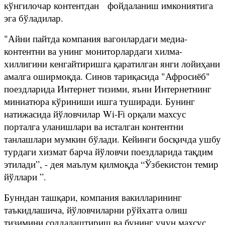
кўнгилочар контентдан фойдаланиш имкониятига
эга бўладилар.
"Айни пайтда компания вагонлардаги медиа-
контентни ва унинг мониторлардаги хилма-
хиллигини кенгайтиришга қаратилган янги лойиҳани
амалга оширмоқда. Синов тариқасида "Афросиёб"
поездларида Интернет тизими, яъни Интернетнинг
миниатюра кўриниши ишга туширади. Бунинг
натижасида йўловчилар Wi-Fi орқали махсус
порталга уланишлари ва исталган контентни
танлашлари мумкин бўлади. Кейинги босқичда ушбу
турдаги хизмат барча йўловчи поездларида тақдим
этилади”, - дея маълум қилмоқда “Ўзбекистон темир
йўллари ”.
Бунндан ташқари, компания вакилларининг
таъкидлашича, йўловчиларни рўйхатга олиш
тизимини соддалаштириш ва бунинг учун махсус