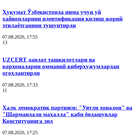
Ҳукумат Ўзбекистонда нима учун уй
ҳайвонларини идентификация қилиш жорий
этилаётганини тушунтирди
07.08.2026, 17:55
13
UZCERT давлат ташкилотлари ва
корхоналарни оммавий киберҳужумлардан
огоҳлантирди
07.08.2026, 17:33
11
Халқ демократик партияси: "Уятли хонадон" ва
"Шармандали маҳалла" каби ёндашувлар
Конституцияга зид
07.08.2026, 17:25