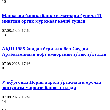
10
Марказий банкка банк хизматлари бўйича 11
мингдан ортиқ мурожаат келиб тушди
07.08.2026, 17:19
13
АҚШ 1985 йилдан бери илк бор Саудия
Арабистонидан нефт импортини тўлиқ тўхтатди
07.08.2026, 17:16
8
Учқўрғонда Норин дарёси ўртасидаги оролда
экотуризм маркази барпо этилади
07.08.2026, 15:44
14