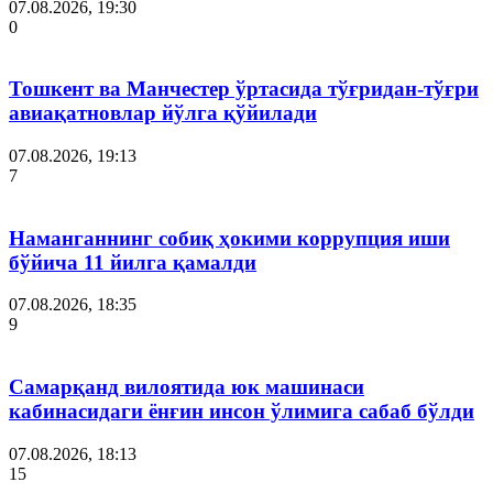
07.08.2026, 19:30
0
Тошкент ва Манчестер ўртасида тўғридан-тўғри
авиақатновлар йўлга қўйилади
07.08.2026, 19:13
7
Наманганнинг собиқ ҳокими коррупция иши
бўйича 11 йилга қамалди
07.08.2026, 18:35
9
Самарқанд вилоятида юк машинаси
кабинасидаги ёнғин инсон ўлимига сабаб бўлди
07.08.2026, 18:13
15