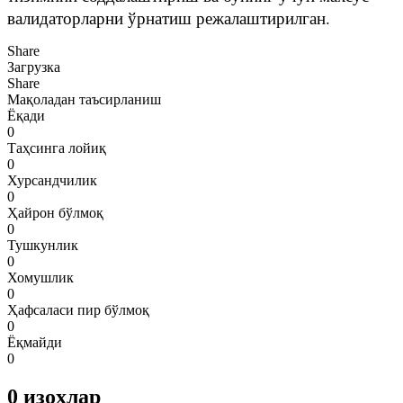
валидаторларни ўрнатиш режалаштирилган.
Share
Загрузка
Share
Мақоладан таъсирланиш
Ёқади
0
Таҳсинга лойиқ
0
Хурсандчилик
0
Ҳайрон бўлмоқ
0
Тушкунлик
0
Хомушлик
0
Ҳафсаласи пир бўлмоқ
0
Ёқмайди
0
0
изоҳлар