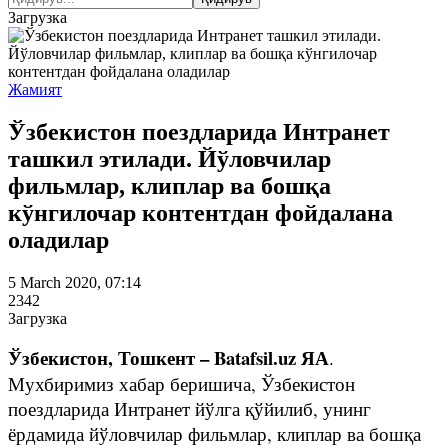
Загрузка
Жамият
Ўзбекистон поездларида Интранет
ташкил этилади. Йўловчилар
фильмлар, клиплар ва бошқа
кўнгилочар контентдан фойдалана
оладилар
5 March 2020, 07:14
2342
Загрузка
Ўзбекистон, Тошкент – Batafsil.uz ЯА
.
Мухбиримиз хабар беришича, Ўзбекистон
поездларида Интранет йўлга қўйилиб, унинг
ёрдамида йўловчилар фильмлар, клиплар ва бошқа