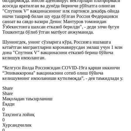
билдирмоқда. Инсон аденовирус векторлари платформаси
асосида яратилган ва дунёда биринчи рўйхатга олинган
"Спутник V" вакцинасининг илк партияси декабрь ойида
ишчи ташриф билан шу ерда бўлган Россия Федерацияси
саноат ва савдо вазири Денис Мантуров томонидан
Ўзбекистонга шахсан етказиб берилди", - деди элчи бугун
Тошкентда бўлиб ўтган матбуот анжуманида.
Шунингдек, унинг сўзларига кўра, Россияга ишлашга
кетаётган мигрантларни коронавирусдан эмлаш учун 1 млн
дона "Спутник V" вакцинасини етказиб бериш бўйича
келишув имзоланган.
“Келгуси йилда Россиясидан COVID-19га қарши иккинчи
“Эпиваккорона" вакцинасини сотиб олиш бўйича
келишувнинг имзоланиши кутилмоқда”, - дея таъкидлади у.
Share
Share
Мақоладан таъсирланиш
Ёқади
0
Таҳсинга лойиқ
0
Хурсандчилик
0