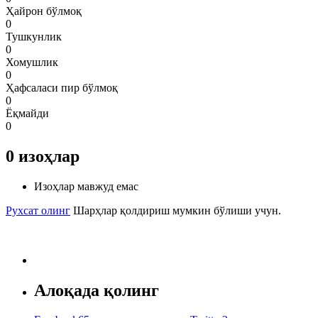
Ҳайрон бўлмоқ
0
Тушкунлик
0
Хомушлик
0
Ҳафсаласи пир бўлмоқ
0
Ёқмайди
0
0
изоҳлар
Изоҳлар мавжуд емас
Рухсат олинг
Шарҳлар қолдириш мумкин бўлиши учун.
Алоқада қолинг