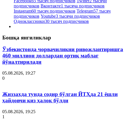
Facebook
65 тысяч подписчиков
Twitter
2 тысячи
подписчиков
Вконтакте
1 тысяча подписчиков
Instagram
60 тысяч подписчиков
Telegram
57 тысяч
подписчиков
Youtube
3 тысячи подписчиков
Одноклассники
30 тысяч подписчиков
Бошқа янгиликлар
Ўзбекистонда чорвачиликни ривожлантиришга
460 миллион доллардан ортиқ маблағ
йўналтирилади
05.08.2026, 19:27
0
Жиззахда тунда содир бўлган ЙТҲда 21 ёшли
ҳайдовчи қиз ҳалок бўлди
05.08.2026, 19:25
1