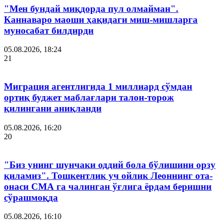
"Мен бундай миқдорда пул олмайман".
Каннаваро маоши ҳақидаги миш-мишларга
муносабат билдирди
05.08.2026, 18:24
21
Миграция агентлигида 1 миллиард сўмдан
ортиқ буджет маблағлари талон-торож
қилингани аниқланди
05.08.2026, 16:20
20
"Биз унинг шунчаки оддий бола бўлишини орзу
қиламиз". Тошкентлик уч ойлик Леоннинг ота-
онаси СМА га чалинган ўғлига ёрдам беришни
сўрашмоқда
05.08.2026, 16:10