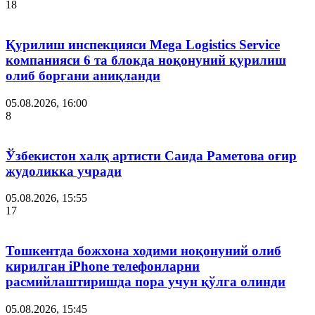
18
Қурилиш инспекцияси Мega Logistics Service
компанияси 6 та блокда ноқонуний қурилиш
олиб боргани аниқланди
05.08.2026, 16:00
8
Ўзбекистон халқ артисти Саида Раметова оғир
жудоликка учради
05.08.2026, 15:55
17
Тошкентда божхона ходими ноқонуний олиб
кирилган iPhone телефонларни
расмийлаштиришда пора учун қўлга олинди
05.08.2026, 15:45