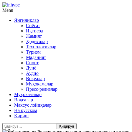
Menu
Янгиликлар
Сиёсат
Иқтисод
Жамият
Ҳодисалар
Технологиялар
Туризм
Маданият
Спорт
Дунё
Аудио
Воқеалар
Муҳокамалар
Пресс-релизлар
Муҳокамалар
Воқеалар
Махсус лойиҳалар
На русском
Кириш