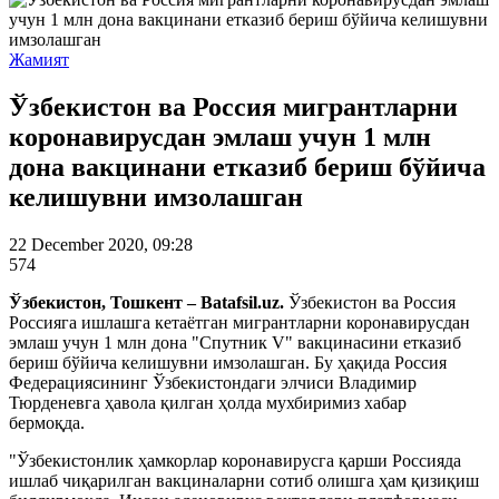
Жамият
Ўзбекистон ва Россия мигрантларни
коронавирусдан эмлаш учун 1 млн
дона вакцинани етказиб бериш бўйича
келишувни имзолашган
22 December 2020, 09:28
574
Ўзбекистон, Тошкент – Batafsil.uz.
Ўзбекистон ва Россия
Россияга ишлашга кетаётган мигрантларни коронавирусдан
эмлаш учун 1 млн дона "Спутник V" вакцинасини етказиб
бериш бўйича келишувни имзолашган. Бу ҳақида Россия
Федерациясининг Ўзбекистондаги элчиси Владимир
Тюрденевга ҳавола қилган ҳолда мухбиримиз хабар
бермоқда.
"Ўзбекистонлик ҳамкорлар коронавирусга қарши Россияда
ишлаб чиқарилган вакциналарни сотиб олишга ҳам қизиқиш