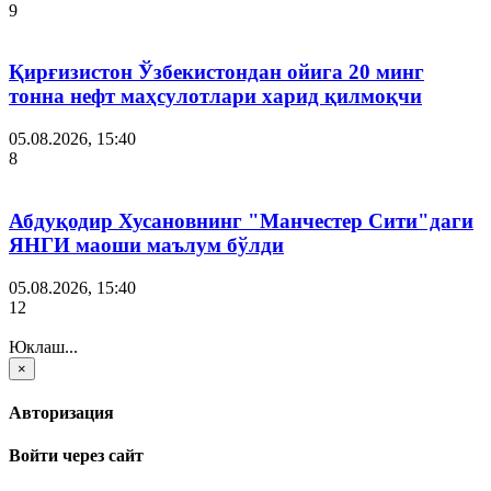
9
Қирғизистон Ўзбекистондан ойига 20 минг
тонна нефт маҳсулотлари харид қилмоқчи
05.08.2026, 15:40
8
Абдуқодир Хусановнинг "Манчестер Сити"даги
ЯНГИ маоши маълум бўлди
05.08.2026, 15:40
12
Юклаш...
×
Авторизация
Войти через сайт