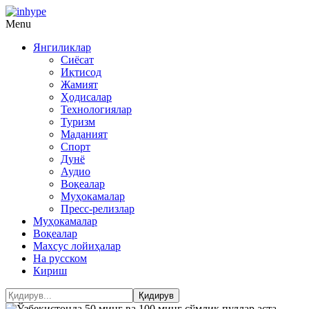
Menu
Янгиликлар
Сиёсат
Иқтисод
Жамият
Ҳодисалар
Технологиялар
Туризм
Маданият
Спорт
Дунё
Аудио
Воқеалар
Муҳокамалар
Пресс-релизлар
Муҳокамалар
Воқеалар
Махсус лойиҳалар
На русском
Кириш