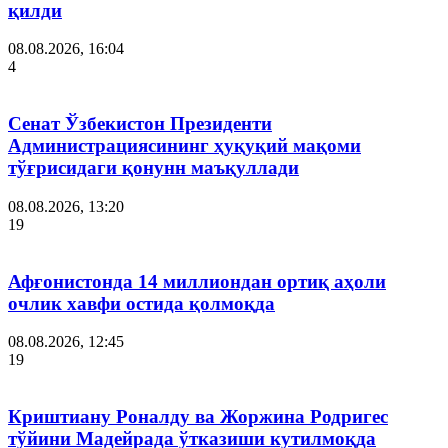
қилди
08.08.2026, 16:04
4
Сенат Ўзбекистон Президенти
Администрациясининг ҳуқуқий мақоми
тўғрисидаги қонунн маъқуллади
08.08.2026, 13:20
19
Афғонистонда 14 миллиондан ортиқ аҳоли
очлик хавфи остида қолмоқда
08.08.2026, 12:45
19
Криштиану Роналду ва Жоржина Родригес
тўйини Мадейрада ўтказиши кутилмоқда