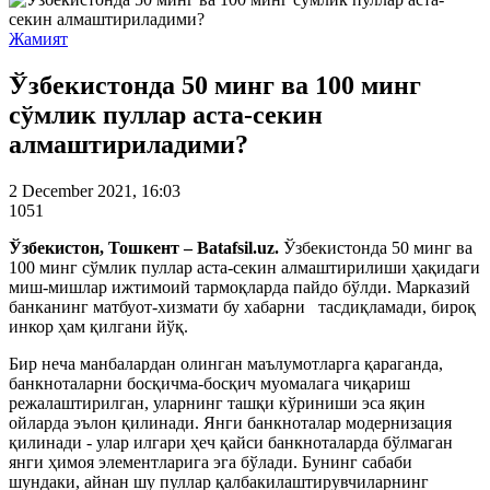
Жамият
Ўзбекистонда 50 минг ва 100 минг
сўмлик пуллар аста-секин
алмаштириладими?
2 December 2021, 16:03
1051
Ўзбекистон, Тошкент – Batafsil.uz.
Ўзбекистонда 50 минг ва
100 минг сўмлик пуллар аста-секин алмаштирилиши ҳақидаги
миш-мишлар ижтимоий тармоқларда пайдо бўлди. Марказий
банканинг матбуот-хизмати бу хабарни тасдиқламади, бироқ
инкор ҳам қилгани йўқ.
Бир неча манбалардан олинган маълумотларга қараганда,
банкноталарни босқичма-босқич муомалага чиқариш
режалаштирилган, уларнинг ташқи кўриниши эса яқин
ойларда эълон қилинади. Янги банкноталар модернизация
қилинади - улар илгари ҳеч қайси банкноталарда бўлмаган
янги ҳимоя элементларига эга бўлади. Бунинг сабаби
шундаки, айнан шу пуллар қалбакилаштирувчиларнинг