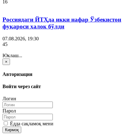
16
Россиядаги ЙТҲда икки нафар Ўзбекистон
фуқароси ҳалок бўлди
07.08.2026, 19:30
45
Юклаш...
×
Авторизация
Войти через сайт
Логин
Парол
Ёдда сақламоқ мени