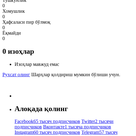
Тушкунлик
0
Хомушлик
0
Ҳафсаласи пир бўлмоқ
0
Ёқмайди
0
0
изоҳлар
Изоҳлар мавжуд емас
Рухсат олинг
Шарҳлар қолдириш мумкин бўлиши учун.
Алоқада қолинг
Facebook
65 тысяч подписчиков
Twitter
2 тысячи
подписчиков
Вконтакте
1 тысяча подписчиков
Instagram
60 тысяч подписчиков
Telegram
57 тысяч