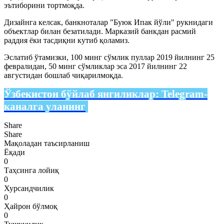
эътиборини тортмоқда.
Дизайнга келсак, банкноталар "Буюк Ипак йўли" рукнидаги
объектлар билан безатилади. Марказий банкдан расмий
раддия ёки тасдиқни кутиб қоламиз.
Эслатиб ўтамизки, 100 минг сўмлик пуллар 2019 йилнинг 25
февралидан, 50 минг сўмликлар эса 2017 йилнинг 22
августидан бошлаб чиқарилмоқда.
Ўзбекистон бўйлаб янгиликлар:
Telegram-
каналга уланинг
Share
Share
Мақоладан таъсирланиш
Ёқади
0
Таҳсинга лойиқ
0
Хурсандчилик
0
Ҳайрон бўлмоқ
0