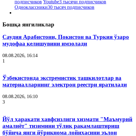
подписчиков
Youtube
3 тысячи подписчиков
Одноклассники
30 тысяч подписчиков
Бошқа янгиликлар
Саудия Арабистони, Покистон ва Туркия ўзаро
мудофаа келишувини имзолади
08.08.2026, 16:14
1
Ўзбекистонда экстремистик ташкилотлар ва
материалларнинг электрон реестри яратилади
08.08.2026, 16:10
3
Йўл ҳаракати хавфсизлиги хизмати "Маъмурий
амалиёт" тизимини тўлиқ рақамлаштириш
бўйича янги йўриқнома лойиҳасини эълон