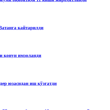
 Ватанга қайтарилди
чи қонун имзоланди
дер юзасидан иш қўзғатди