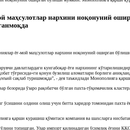
ой маҳсулотлар нархини ноқонуний оши
ганмоқда
ниялар ёғ-мой маҳсулотлар нархини ноқонуний оширган бўлиш
қарувчи давлатлардаги кунгабоқар ёғи нархининг кўтарилишиди
обат тўғрисида»ги қонун бузилиш аломатлари борлиги аниқланд
унъий сақлаб туришмоқда”, - дея таъкидлади Монополияга қар
ар бозорида ўзаро рақобатчи бўлган пахта-тўқимачилик кластер
 ўсишини олдини олиш учун битта харидор томонидан пахта ёғи
олияга қарши курашиш қўмитаси компания ва шахсларга нисбатан
йўлини топишган. Улар импорт қилинадиган ўсимлик ёғини ҚҚС