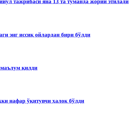
йўл тажрибаси яна 13 та туманда жорий этилади
аги энг иссиқ ойлардан бири бўлди
 маълум қилди
кки нафар ўқитувчи ҳалок бўлди