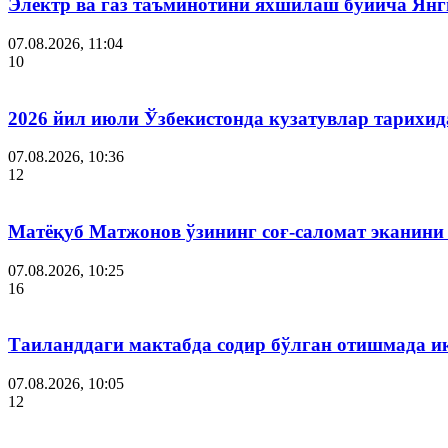
Электр ва газ таъминотини яхшилаш бўйича Янги
07.08.2026, 11:04
10
2026 йил июли Ўзбекистонда кузатувлар тарихид
07.08.2026, 10:36
12
Матёқуб Матжонов ўзининг соғ-саломат эканини
07.08.2026, 10:25
16
Таиланддаги мактабда содир бўлган отишмада и
07.08.2026, 10:05
12