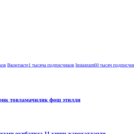
ков
Вконтакте
1 тысяча подписчиков
Instagram
60 тысяч подписчи
ирик товламачилик фош этилди
ужуми оқибатида 11 киши жароҳатланди