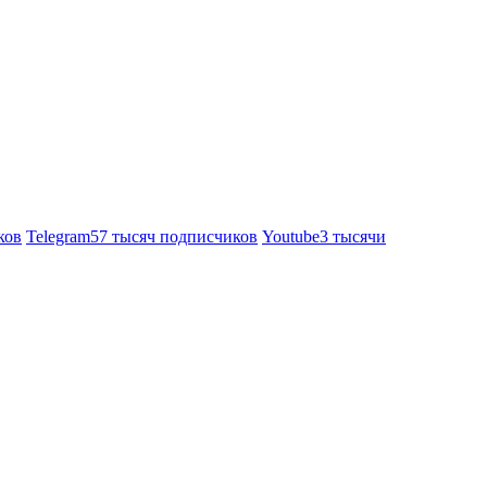
ков
Telegram
57 тысяч подписчиков
Youtube
3 тысячи