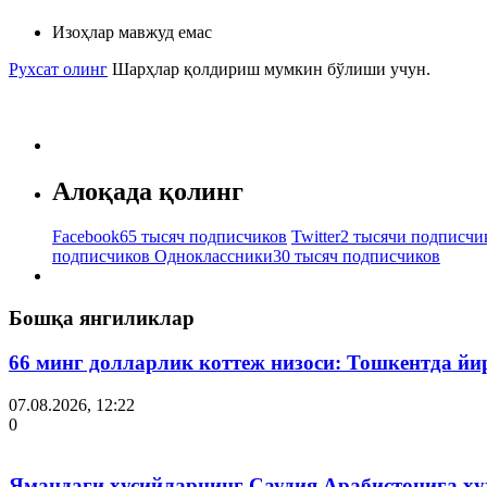
Изоҳлар мавжуд емас
Рухсат олинг
Шарҳлар қолдириш мумкин бўлиши учун.
Алоқада қолинг
Facebook
65 тысяч подписчиков
Twitter
2 тысячи подписчи
подписчиков
Одноклассники
30 тысяч подписчиков
Бошқа янгиликлар
66 минг долларлик коттеж низоси: Тошкентда й
07.08.2026, 12:22
0
Ямандаги ҳусийларнинг Саудия Арабистонига ҳ