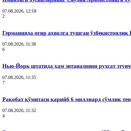
07.08.2026, 12:18
2
Германияда оғир аҳволга тушган ўзбекистонлик
07.08.2026, 11:38
6
Нью-Йорк штатида ҳам эвтаназияни рухсат этув
07.08.2026, 11:35
7
Рақобат қўмитаси қарийб 6 миллиард сўмлик тен
07.08.2026, 11:32
4