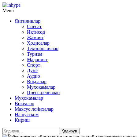
Menu
Янгиликлар
Сиёсат
Иқтисод
Жамият
Ҳодисалар
Технологиялар
Туризм
Маданият
Спорт
Дунё
Аудио
Воқеалар
Муҳокамалар
Пресс-релизлар
Муҳокамалар
Воқеалар
Махсус лойиҳалар
На русском
Кириш