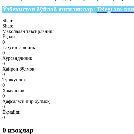
Ўзбекистон бўйлаб янгиликлар:
Telegram-ка
Share
Share
Мақоладан таъсирланиш
Ёқади
0
Таҳсинга лойиқ
0
Хурсандчилик
0
Ҳайрон бўлмоқ
0
Тушкунлик
0
Хомушлик
0
Ҳафсаласи пир бўлмоқ
0
Ёқмайди
0
0
изоҳлар