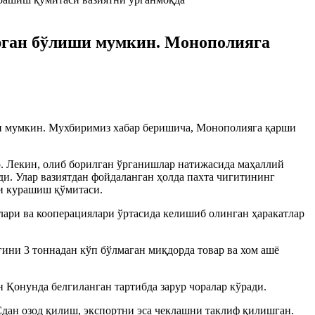
рган бўлиши мумкин. Монополияга
и мумкин. Мухбиримиз хабар беришича, Монополияга қарши
р. Лекин, олиб борилган ўрганишлар натижасида маҳаллий
и. Улар вазиятдан фойдаланган ҳолда пахта чигитининг
ши курашиш қўмитаси.
лари ва кооперациялари ўртасида келишиб олинган ҳаракатлар
ни 3 тоннадан кўп бўлмаган миқдорда товар ва хом ашё
 Қонунда белгиланган тартибда зарур чоралар кўради.
дан озод қилиш, экспортни эса чеклашни таклиф қилишган.