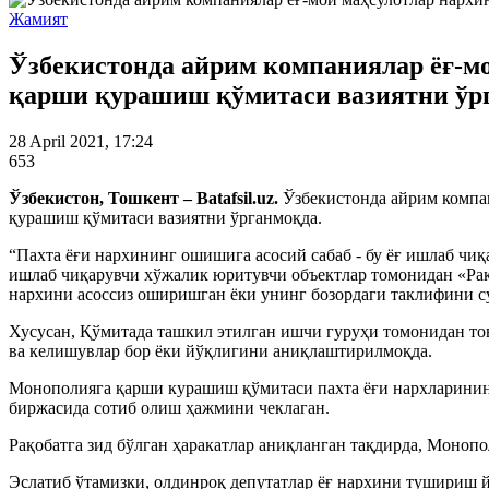
Жамият
Ўзбекистонда айрим компаниялар ёғ-м
қарши қурашиш қўмитаси вазиятни ўр
28 April 2021, 17:24
653
Ўзбекистон, Тошкент – Batafsil.uz.
Ўзбекистонда айрим компа
қурашиш қўмитаси вазиятни ўрганмоқда.
“Пахта ёғи нархининг ошишига асосий сабаб - бу ёғ ишлаб чи
ишлаб чиқарувчи хўжалик юритувчи объектлар томонидан «Рақ
нархини асоссиз оширишган ёки унинг бозордаги таклифини с
Хусусан, Қўмитада ташкил этилган ишчи гуруҳи томонидан тов
ва келишувлар бор ёки йўқлигини аниқлаштирилмоқда.
Монополияга қарши курашиш қўмитаси пахта ёғи нархларининг
биржасида сотиб олиш ҳажмини чеклаган.
Рақобатга зид бўлган ҳаракатлар аниқланган тақдирда, Моноп
Эслатиб ўтамизки, олдинроқ депутатлар ёғ нархини тушириш 