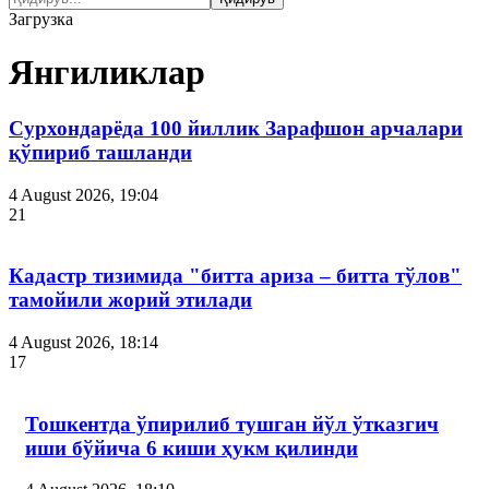
Загрузка
Янгиликлар
Сурхондарёда 100 йиллик Зарафшон арчалари
қўпириб ташланди
4 August 2026, 19:04
21
Кадастр тизимида "битта ариза – битта тўлов"
тамойили жорий этилади
4 August 2026, 18:14
17
Тошкентда ўпирилиб тушган йўл ўтказгич
иши бўйича 6 киши ҳукм қилинди