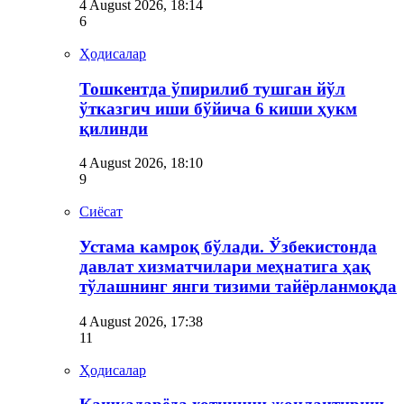
4 August 2026, 18:14
6
Ҳодисалар
Тошкентда ўпирилиб тушган йўл
ўтказгич иши бўйича 6 киши ҳукм
қилинди
4 August 2026, 18:10
9
Сиёсат
Устама камроқ бўлади. Ўзбекистонда
давлат хизматчилари меҳнатига ҳақ
тўлашнинг янги тизими тайёрланмоқда
4 August 2026, 17:38
11
Ҳодисалар