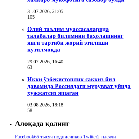
31.07.2026, 21:05
105
Олий таълим муассасаларида
талабалар билимини баҳолашнинг
янги тартиби жорий этилиши
кутилмоқда
29.07.2026, 16:40
63
Икки ўзбекистонлик саккиз йил
давомида Россиядаги мурувват уйида
ҳужжатсиз яшаган
03.08.2026, 18:18
58
Алоқада қолинг
Facebook
65 тысяч подписчиков
Twitter
2 тысячи