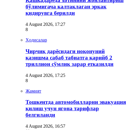
Қашқадарёда хотинини жонлантириш
бўлимигача калтаклаган эркак
қидирувга берилди
4 August 2026, 17:27
8
Ҳодисалар
Чирчиқ дарёсидаги ноқонуний
қазишма сабаб табиатга қарийб 2
триллион сўмлик зарар етказилди
4 August 2026, 17:25
8
Жамият
Тошкентда автомобилларни эвакуация
қилиш учун ягона тарифлар
белгиланди
4 August 2026, 16:57