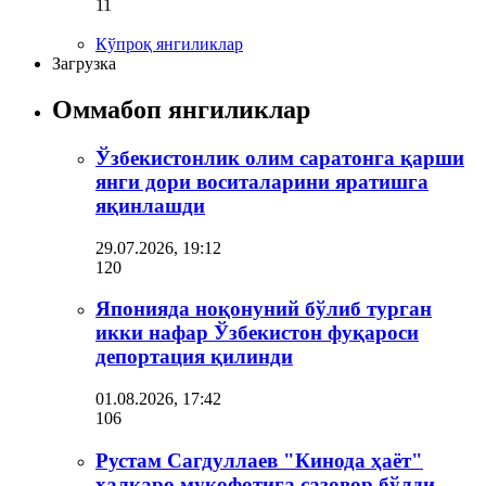
11
Кўпроқ янгиликлар
Загрузка
Оммабоп янгиликлар
Ўзбекистонлик олим саратонга қарши
янги дори воситаларини яратишга
яқинлашди
29.07.2026, 19:12
120
Японияда ноқонуний бўлиб турган
икки нафар Ўзбекистон фуқароси
депортация қилинди
01.08.2026, 17:42
106
Рустам Сагдуллаев "Кинода ҳаёт"
халқаро мукофотига сазовор бўлди