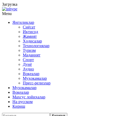
Загрузка
Menu
Янгиликлар
Сиёсат
Иқтисод
Жамият
Ҳодисалар
Технологиялар
Туризм
Маданият
Спорт
Дунё
Аудио
Воқеалар
Муҳокамалар
Пресс-релизлар
Муҳокамалар
Воқеалар
Махсус лойиҳалар
На русском
Кириш