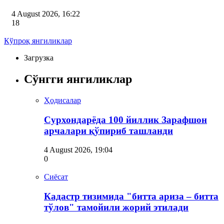
4 August 2026, 16:22
18
Кўпроқ янгиликлар
Загрузка
Сўнгги янгиликлар
Ҳодисалар
Сурхондарёда 100 йиллик Зарафшон
арчалари қўпириб ташланди
4 August 2026, 19:04
0
Сиёсат
Кадастр тизимида "битта ариза – битта
тўлов" тамойили жорий этилади