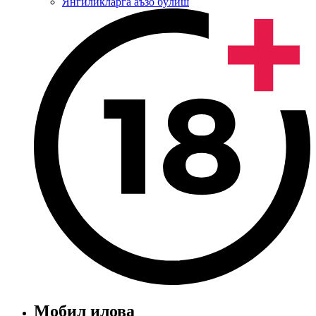
Янгиликларга аъзо бўлиш
Мобил илова