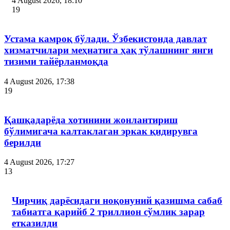
4 August 2026, 18:10
19
Устама камроқ бўлади. Ўзбекистонда давлат
хизматчилари меҳнатига ҳақ тўлашнинг янги
тизими тайёрланмоқда
4 August 2026, 17:38
19
Қашқадарёда хотинини жонлантириш
бўлимигача калтаклаган эркак қидирувга
берилди
4 August 2026, 17:27
13
Чирчиқ дарёсидаги ноқонуний қазишма сабаб
табиатга қарийб 2 триллион сўмлик зарар
етказилди