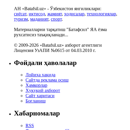
АН «Batafsil.uz» - Ўзбекистон янгиликлари:
сиёсат
,
иқтисод
,
жамият
,
ҳодисалар
,
технологиялар
,
туризм
,
маданият
,
спорт
.
Материалларни тарқатиш "Батафсил" ЯА ёзма
рухсатисиз таъқиқланади...
© 2009-2026 «Batafsil.uz» ахборот агентлиги
Лицензия УзАПИ №0615 от 04.03.2010 г.
Фойдали ҳаволалар
Лойиҳа ҳақида
Сайтда реклама осиш
Ҳамкорлар
Ҳуқуқий ахборот
Сайт харитаси
Боғланиш
Хабарномалар
RSS