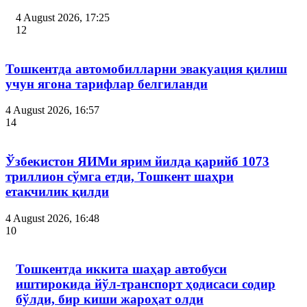
4 August 2026, 17:25
12
Тошкентда автомобилларни эвакуация қилиш
учун ягона тарифлар белгиланди
4 August 2026, 16:57
14
Ўзбекистон ЯИМи ярим йилда қарийб 1073
триллион сўмга етди, Тошкент шаҳри
етакчилик қилди
4 August 2026, 16:48
10
Тошкентда иккита шаҳар автобуси
иштирокида йўл-транспорт ҳодисаси содир
бўлди, бир киши жароҳат олди