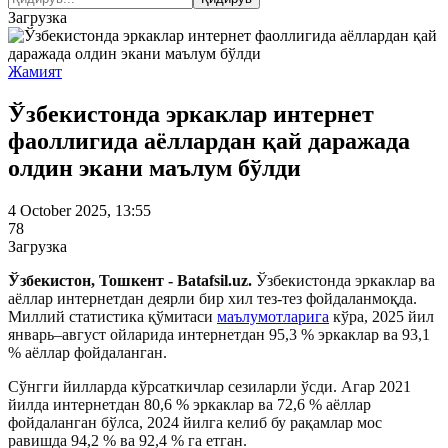
Загрузка
Жамият
Ўзбекистонда эркаклар интернет
фаоллигида аёллардан қай даражада
олдин экани маълум бўлди
4 October 2025, 13:55
78
Загрузка
Ўзбекистон, Тошкент - Batafsil.uz.
Ўзбекистонда эркаклар ва
аёллар интернетдан деярли бир хил тез-тез фойдаланмоқда.
Миллий статистика қўмитаси
маълумотларига
кўра, 2025 йил
январь–август ойларида интернетдан 95,3 % эркаклар ва 93,1
% аёллар фойдаланган.
Сўнгги йилларда кўрсаткичлар сезиларли ўсди. Агар 2021
йилда интернетдан 80,6 % эркаклар ва 72,6 % аёллар
фойдаланган бўлса, 2024 йилга келиб бу рақамлар мос
равишда 94,2 % ва 92,4 % га етган.