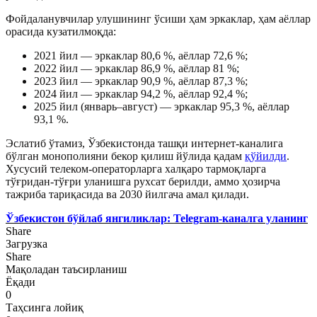
Фойдаланувчилар улушининг ўсиши ҳам эркаклар, ҳам аёллар
орасида кузатилмоқда:
2021 йил — эркаклар 80,6 %, аёллар 72,6 %;
2022 йил — эркаклар 86,9 %, аёллар 81 %;
2023 йил — эркаклар 90,9 %, аёллар 87,3 %;
2024 йил — эркаклар 94,2 %, аёллар 92,4 %;
2025 йил (январь–август) — эркаклар 95,3 %, аёллар
93,1 %.
Эслатиб ўтамиз, Ўзбекистонда ташқи интернет-каналига
бўлган монополияни бекор қилиш йўлида қадам
қўйилди
.
Хусусий телеком-операторларга халқаро тармоқларга
тўғридан-тўғри уланишга рухсат берилди, аммо ҳозирча
тажриба тариқасида ва 2030 йилгача амал қилади.
Ўзбекистон бўйлаб янгиликлар: Telegram-каналга уланинг
Share
Загрузка
Share
Мақоладан таъсирланиш
Ёқади
0
Таҳсинга лойиқ