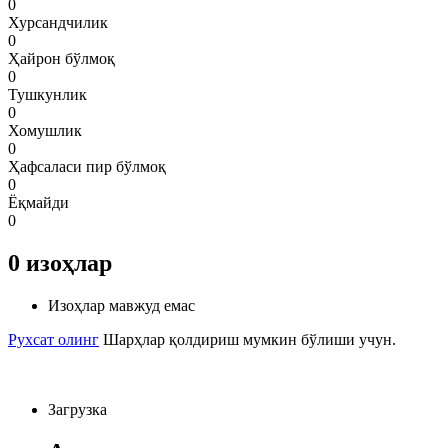
0
Хурсандчилик
0
Ҳайрон бўлмоқ
0
Тушкунлик
0
Хомушлик
0
Ҳафсаласи пир бўлмоқ
0
Ёқмайди
0
0
изоҳлар
Изоҳлар мавжуд емас
Рухсат олинг
Шарҳлар қолдириш мумкин бўлиши учун.
Загрузка