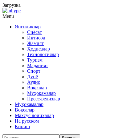
Загрузка
Menu
Янгиликлар
Сиёсат
Иқтисод
Жамият
Ҳодисалар
Технологиялар
Туризм
Маданият
Спорт
Дунё
Аудио
Воқеалар
Муҳокамалар
Пресс-релизлар
Муҳокамалар
Воқеалар
Махсус лойиҳалар
На русском
Кириш