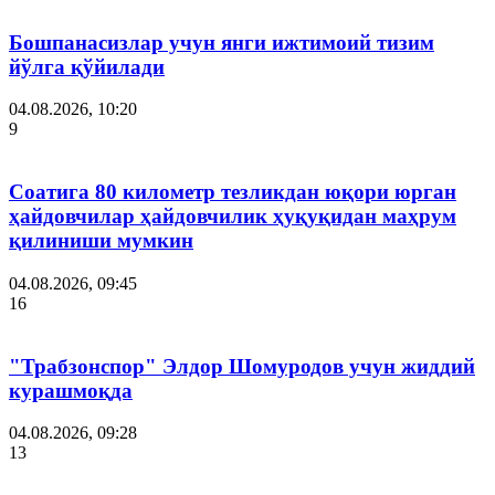
Бошпанасизлар учун янги ижтимоий тизим
йўлга қўйилади
04.08.2026, 10:20
9
Соатига 80 километр тезликдан юқори юрган
ҳайдовчилар ҳайдовчилик ҳуқуқидан маҳрум
қилиниши мумкин
04.08.2026, 09:45
16
"Трабзонспор" Элдор Шомуродов учун жиддий
курашмоқда
04.08.2026, 09:28
13