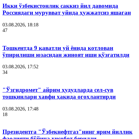
Икки ўзбекистонлик саккиз йил давомида
Россиядаги мурувват уйида ҳужжатсиз яшаган
03.08.2026, 18:18
47
Тошкентда 9 қаватли уй ёнида котлован
ўпирилиши юзасидан жиноят иши қўзғатилди
03.08.2026, 17:52
34
"Ўзгидромет" айрим ҳудудларда сел-сув
тошқинлари хавфи ҳақида огоҳлантирди
03.08.2026, 17:48
18
Президентга "Ўзбекнефтгаз"нинг ярим йиллик
фаолияти бўйича ҳисобот берилди