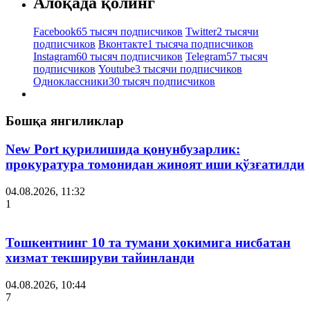
Алоқада қолинг
Facebook
65 тысяч подписчиков
Twitter
2 тысячи
подписчиков
Вконтакте
1 тысяча подписчиков
Instagram
60 тысяч подписчиков
Telegram
57 тысяч
подписчиков
Youtube
3 тысячи подписчиков
Одноклассники
30 тысяч подписчиков
Бошқа янгиликлар
New Port қурилишида қонунбузарлик:
прокуратура томонидан жиноят иши қўзғатилди
04.08.2026, 11:32
1
Тошкентнинг 10 та тумани ҳокимига нисбатан
хизмат текшируви тайинланди
04.08.2026, 10:44
7