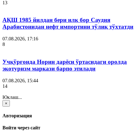
13
АҚШ 1985 йилдан бери илк бор Саудия
Арабистонидан нефт импортини тўлиқ тўхтатди
07.08.2026, 17:16
8
Учқўрғонда Норин дарёси ўртасидаги оролда
экотуризм маркази барпо этилади
07.08.2026, 15:44
14
Юклаш...
×
Авторизация
Войти через сайт