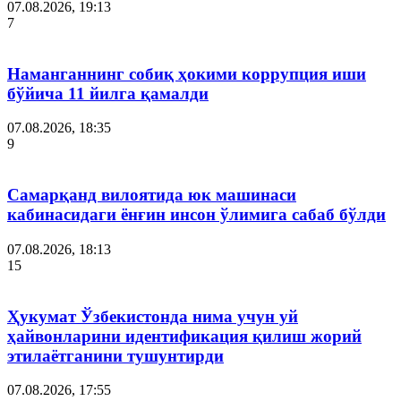
07.08.2026, 19:13
7
Наманганнинг собиқ ҳокими коррупция иши
бўйича 11 йилга қамалди
07.08.2026, 18:35
9
Самарқанд вилоятида юк машинаси
кабинасидаги ёнғин инсон ўлимига сабаб бўлди
07.08.2026, 18:13
15
Ҳукумат Ўзбекистонда нима учун уй
ҳайвонларини идентификация қилиш жорий
этилаётганини тушунтирди
07.08.2026, 17:55