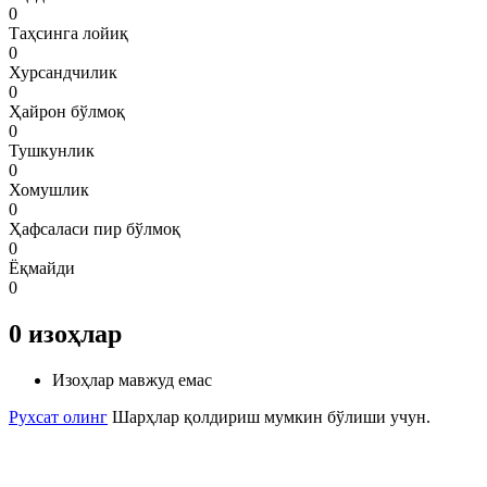
0
Таҳсинга лойиқ
0
Хурсандчилик
0
Ҳайрон бўлмоқ
0
Тушкунлик
0
Хомушлик
0
Ҳафсаласи пир бўлмоқ
0
Ёқмайди
0
0
изоҳлар
Изоҳлар мавжуд емас
Рухсат олинг
Шарҳлар қолдириш мумкин бўлиши учун.