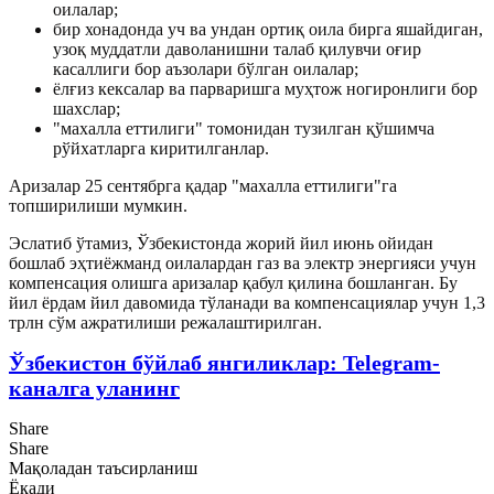
оилалар;
бир хонадонда уч ва ундан ортиқ оила бирга яшайдиган,
узоқ муддатли даволанишни талаб қилувчи оғир
касаллиги бор аъзолари бўлган оилалар;
ёлғиз кексалар ва парваришга муҳтож ногиронлиги бор
шахслар;
"махалла еттилиги" томонидан тузилган қўшимча
рўйхатларга киритилганлар.
Аризалар 25 сентябрга қадар "махалла еттилиги"га
топширилиши мумкин.
Эслатиб ўтамиз, Ўзбекистонда жорий йил июнь ойидан
бошлаб эҳтиёжманд оилалардан газ ва электр энергияси учун
компенсация олишга аризалар қабул қилина бошланган. Бу
йил ёрдам йил давомида тўланади ва компенсациялар учун 1,3
трлн сўм ажратилиши режалаштирилган.
Ўзбекистон бўйлаб янгиликлар: Telegram-
каналга уланинг
Share
Share
Мақоладан таъсирланиш
Ёқади