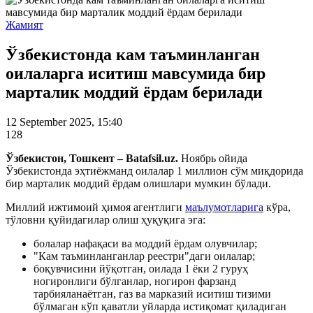
Жамият
Ўзбекистонда кам таъминланган
оилаларга иситиш мавсумида бир
марталик моддий ёрдам берилади
12 September 2025, 15:40
128
Ўзбекистон, Тошкент – Batafsil.uz.
Ноябрь ойида
Ўзбекистонда эҳтиёжманд оилалар 1 миллион сўм миқдорида
бир марталик моддий ёрдам олишлари мумкин бўлади.
Миллий ижтимоий ҳимоя агентлиги
маълумотларига
кўра,
тўловни қуйидагилар олиш ҳуқуқига эга:
болалар нафақаси ва моддий ёрдам олувчилар;
"Кам таъминланганлар реестри"даги оилалар;
боқувчисини йўқотган, оилада 1 ёки 2 гуруҳ
ногиронлиги бўлганлар, ногирон фарзанд
тарбияланаётган, газ ва марказий иситиш тизими
бўлмаган кўп қаватли уйларда истиқомат қиладиган