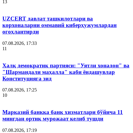
13
UZCERT давлат ташкилотлари ва
корхоналарни оммавий киберҳужумлардан
огоҳлантирди
07.08.2026, 17:33
11
Халқ демократик партияси: "Уятли хонадон" ва
"Шармандали маҳалла" каби ёндашувлар
Конституцияга зид
07.08.2026, 17:25
10
Марказий банкка банк хизматлари бўйича 11
мингдан ортиқ мурожаат келиб тушди
07.08.2026, 17:19