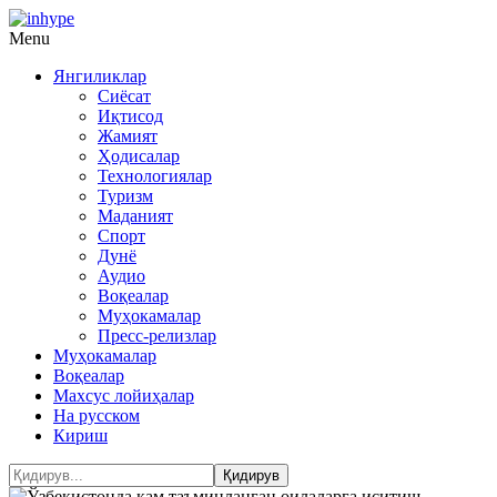
Menu
Янгиликлар
Сиёсат
Иқтисод
Жамият
Ҳодисалар
Технологиялар
Туризм
Маданият
Спорт
Дунё
Аудио
Воқеалар
Муҳокамалар
Пресс-релизлар
Муҳокамалар
Воқеалар
Махсус лойиҳалар
На русском
Кириш