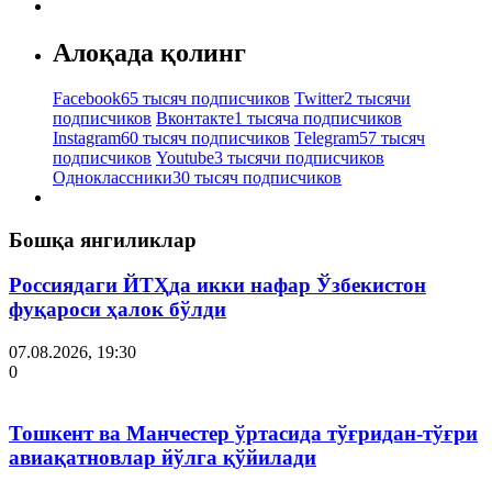
Алоқада қолинг
Facebook
65 тысяч подписчиков
Twitter
2 тысячи
подписчиков
Вконтакте
1 тысяча подписчиков
Instagram
60 тысяч подписчиков
Telegram
57 тысяч
подписчиков
Youtube
3 тысячи подписчиков
Одноклассники
30 тысяч подписчиков
Бошқа янгиликлар
Россиядаги ЙТҲда икки нафар Ўзбекистон
фуқароси ҳалок бўлди
07.08.2026, 19:30
0
Тошкент ва Манчестер ўртасида тўғридан-тўғри
авиақатновлар йўлга қўйилади