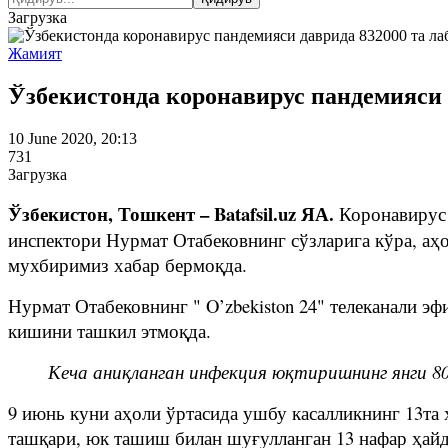
Загрузка
Жамият
Ўзбекистонда коронавирус пандемияси 
10 June 2020, 20:13
731
Загрузка
Ўзбекистон, Тошкент – Batafsil.uz ЯА.
Коронавирус 
инспектори Нурмат Отабековнинг сўзларига кўра, аҳ
мухбиримиз хабар бермоқда.
Нурмат Отабековнинг " O’zbekiston 24" телеканали 
кишини ташкил этмоқда.
Кеча аниқланган инфекция юқтиришнинг янги 80
9 июнь куни аҳоли ўртасида ушбу касалликнинг 13та 
ташқари, юк ташиш билан шуғулланган 13 нафар ҳайд