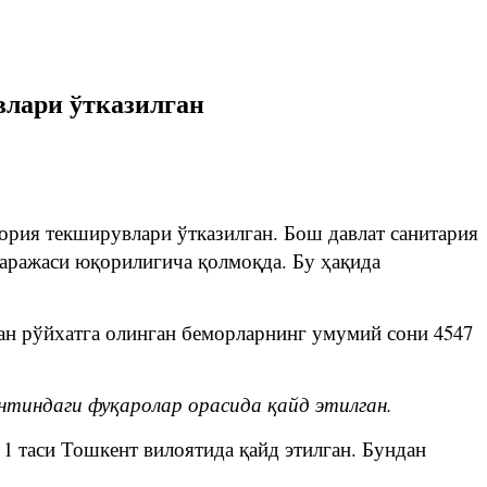
влари ўтказилган
ория текширувлари ўтказилган. Бош давлат санитария
даражаси юқорилигича қолмоқда. Бу ҳақида
лан рўйхатга олинган беморларнинг умумий сони 4547
нтиндаги фуқаролар орасида қайд этилган.
 1 таси Тошкент вилоятида қайд этилган. Бундан