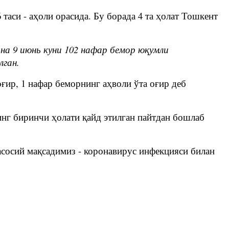
 таси - аҳоли орасида. Бу борада 4 та ҳолат Тошкент
на 9 июнь куни 102 нафар бемор юқумли
лган.
ғир, 1 нафар беморнинг аҳволи ўта оғир деб
нг биринчи ҳолати қайд этилган пайтдан бошлаб
сосий мақсадимиз - коронавирус инфекцияси билан