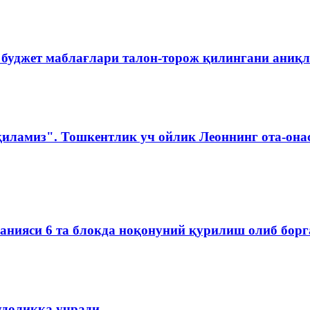
 буджет маблағлари талон-торож қилингани аниқ
қиламиз". Тошкентлик уч ойлик Леоннинг ота-она
мпанияси 6 та блокда ноқонуний қурилиш олиб бор
удоликка учради