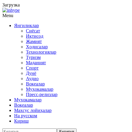
Загрузка
Menu
Янгиликлар
Сиёсат
Иқтисод
Жамият
Ҳодисалар
Технологиялар
Туризм
Маданият
Спорт
Дунё
Аудио
Воқеалар
Муҳокамалар
Пресс-релизлар
Муҳокамалар
Воқеалар
Махсус лойиҳалар
На русском
Кириш