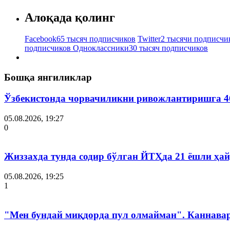
Алоқада қолинг
Facebook
65 тысяч подписчиков
Twitter
2 тысячи подписчи
подписчиков
Одноклассники
30 тысяч подписчиков
Бошқа янгиликлар
Ўзбекистонда чорвачиликни ривожлантиришга 4
05.08.2026, 19:27
0
Жиззахда тунда содир бўлган ЙТҲда 21 ёшли ҳай
05.08.2026, 19:25
1
"Мен бундай миқдорда пул олмайман". Каннава