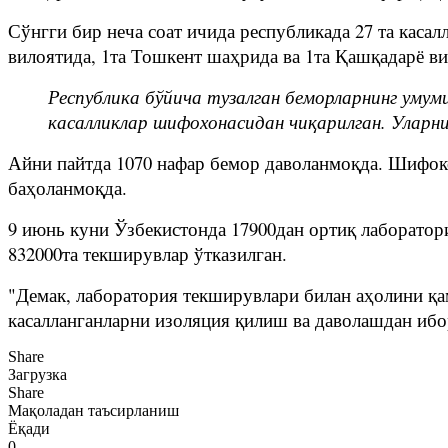
Сўнгги бир неча соат ичида республикада 27 та касалл
вилоятида, 1та Тошкент шаҳрида ва 1та Қашқадарё ви
Республика бўйича тузалган беморларнинг умум
касалликлар шифохонасидан чиқарилган. Уларни
Айни пайтда 1070 нафар бемор даволанмоқда. Шифоко
баҳоланмоқда.
9 июнь куни Ўзбекистонда 17900дан ортиқ лаборатор
832000та текширувлар ўтказилган.
"Демак, лаборатория текширувлари билан аҳолини қа
касалланганларни изоляция қилиш ва даволашдан ибо
Share
Загрузка
Share
Мақоладан таъсирланиш
Ёқади
0