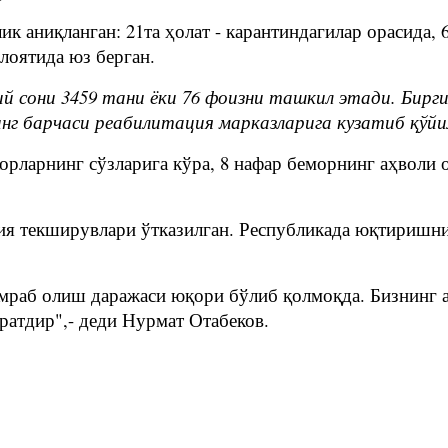
ик аниқланган: 21та ҳолат - карантиндагилар орасида, 6
лоятида юз берган.
ий сони 3459 тани ёки 76 фоизни ташкил этади. Бирги
нг барчаси реабилитация марказларига кузатиб қўйи
рларнинг сўзларига кўра, 8 нафар беморнинг аҳволи о
ия текширувлари ўтказилган. Республикада юқтиришни
мраб олиш даражаси юқори бўлиб қолмоқда. Бизнинг а
ратдир",- деди Нурмат Отабеков.