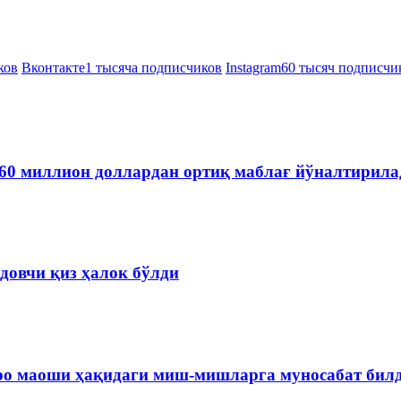
ков
Вконтакте
1 тысяча подписчиков
Instagram
60 тысяч подписчи
60 миллион доллардан ортиқ маблағ йўналтирила
довчи қиз ҳалок бўлди
ро маоши ҳақидаги миш-мишларга муносабат бил