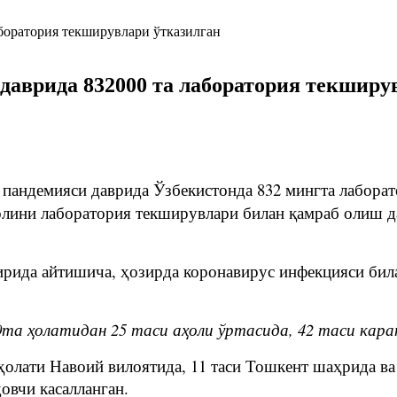
даврида 832000 та лаборатория текширу
пандемияси даврида Ўзбекистонда 832 мингта лаборат
олини лаборатория текширувлари билан қамраб олиш 
эфирида айтишича, ҳозирда коронавирус инфекцияси би
та ҳолатидан 25 таси аҳоли ўртасида, 42 таси кара
ҳолати Навоий вилоятида, 11 таси Тошкент шаҳрида ва
овчи касалланган.