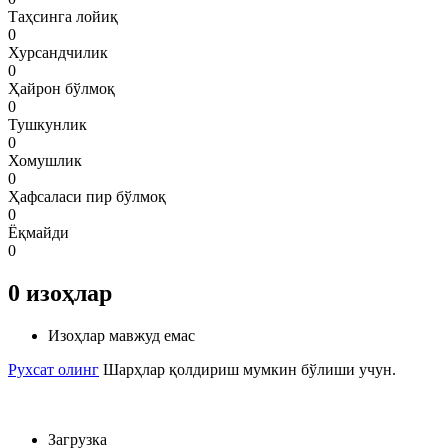
Таҳсинга лойиқ
0
Хурсандчилик
0
Ҳайрон бўлмоқ
0
Тушкунлик
0
Хомушлик
0
Ҳафсаласи пир бўлмоқ
0
Ёқмайди
0
0
изоҳлар
Изоҳлар мавжуд емас
Рухсат олинг
Шарҳлар қолдириш мумкин бўлиши учун.
Загрузка