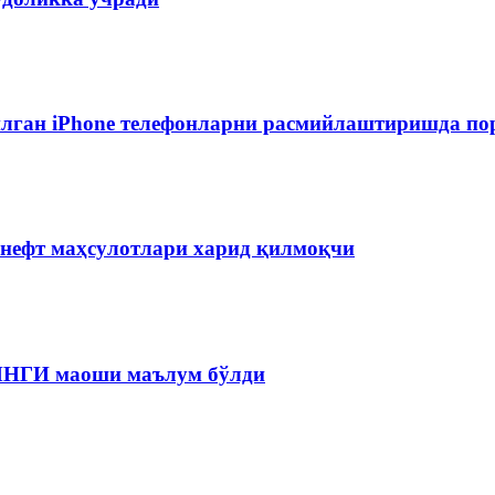
лган iPhone телефонларни расмийлаштиришда пор
 нефт маҳсулотлари харид қилмоқчи
 ЯНГИ маоши маълум бўлди