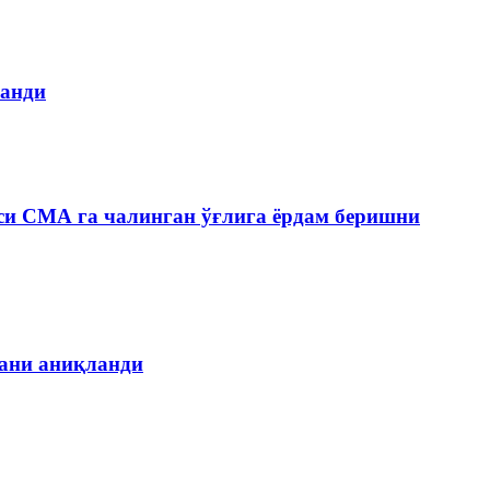
ланди
си СМА га чалинган ўғлига ёрдам беришни
гани аниқланди