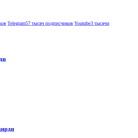
ков
Telegram
57 тысяч подписчиков
Youtube
3 тысячи
ди
дирди