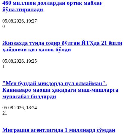
460 миллион доллардан ортиқ маблағ
йўналтирилади
05.08.2026, 19:27
0
Жиззахда тунда содир бўлган ЙТҲда 21 ёшли
ҳайдовчи қиз ҳалок бўлди
05.08.2026, 19:25
1
"Мен бундай миқдорда пул олмайман".
Каннаваро маоши ҳақидаги миш-мишларга
муносабат билдирди
05.08.2026, 18:24
21
Миграция агентлигида 1 миллиард сўмдан