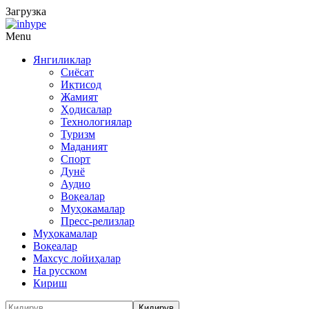
Загрузка
Menu
Янгиликлар
Сиёсат
Иқтисод
Жамият
Ҳодисалар
Технологиялар
Туризм
Маданият
Спорт
Дунё
Аудио
Воқеалар
Муҳокамалар
Пресс-релизлар
Муҳокамалар
Воқеалар
Махсус лойиҳалар
На русском
Кириш