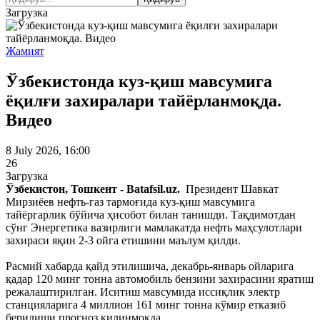
Загрузка
Жамият
Ўзбекистонда куз-қиш мавсумига
ёқилғи захиралари тайёрланмоқда.
Видео
8 July 2026, 16:00
26
Загрузка
Ўзбекистон, Тошкент - Batafsil.uz.
Президент Шавкат
Мирзиёев нефть-газ тармоғида куз-қиш мавсумига
тайёргарлик бўйича ҳисобот билан танишди. Тақдимотдан
сўнг Энергетика вазирлиги мамлакатда нефть маҳсулотлари
захираси яқин 2-3 ойга етишини маълум қилди.
Расмий хабарда қайд этилишича, декабрь-январь ойларига
қадар 120 минг тонна автомобиль бензини захирасини яратиш
режалаштирилган. Иситиш мавсумида иссиқлик электр
станцияларига 4 миллион 161 минг тонна кўмир етказиб
берилиши прогноз қилинмоқда.