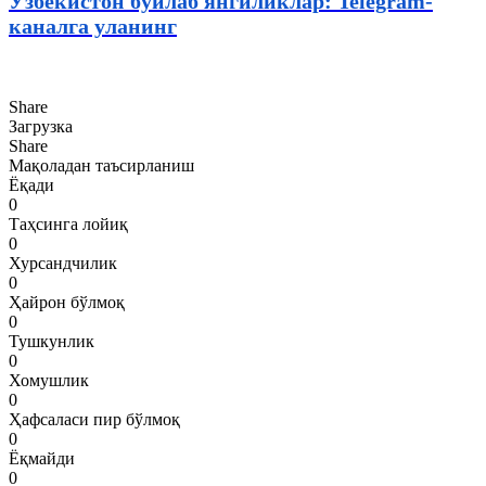
Ўзбекистон бўйлаб янгиликлар: Telegram-
каналга уланинг
Share
Загрузка
Share
Мақоладан таъсирланиш
Ёқади
0
Таҳсинга лойиқ
0
Хурсандчилик
0
Ҳайрон бўлмоқ
0
Тушкунлик
0
Хомушлик
0
Ҳафсаласи пир бўлмоқ
0
Ёқмайди
0