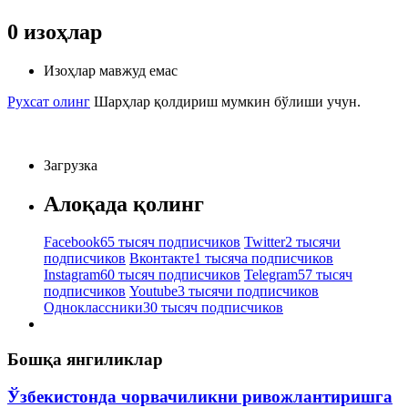
0
изоҳлар
Изоҳлар мавжуд емас
Рухсат олинг
Шарҳлар қолдириш мумкин бўлиши учун.
Загрузка
Алоқада қолинг
Facebook
65 тысяч подписчиков
Twitter
2 тысячи
подписчиков
Вконтакте
1 тысяча подписчиков
Instagram
60 тысяч подписчиков
Telegram
57 тысяч
подписчиков
Youtube
3 тысячи подписчиков
Одноклассники
30 тысяч подписчиков
Бошқа янгиликлар
Ўзбекистонда чорвачиликни ривожлантиришга