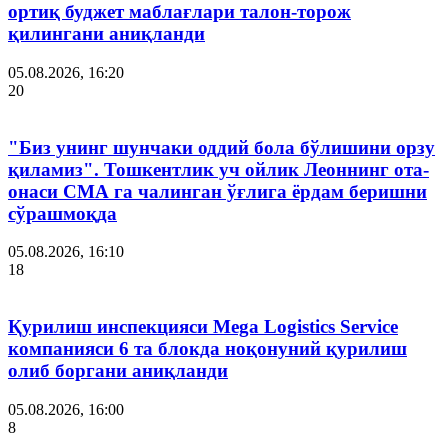
ортиқ буджет маблағлари талон-торож
қилингани аниқланди
05.08.2026, 16:20
20
"Биз унинг шунчаки оддий бола бўлишини орзу
қиламиз". Тошкентлик уч ойлик Леоннинг ота-
онаси СМА га чалинган ўғлига ёрдам беришни
сўрашмоқда
05.08.2026, 16:10
18
Қурилиш инспекцияси Мega Logistics Service
компанияси 6 та блокда ноқонуний қурилиш
олиб боргани аниқланди
05.08.2026, 16:00
8