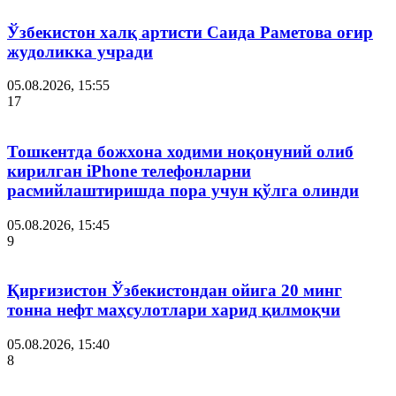
Ўзбекистон халқ артисти Саида Раметова оғир
жудоликка учради
05.08.2026, 15:55
17
Тошкентда божхона ходими ноқонуний олиб
кирилган iPhone телефонларни
расмийлаштиришда пора учун қўлга олинди
05.08.2026, 15:45
9
Қирғизистон Ўзбекистондан ойига 20 минг
тонна нефт маҳсулотлари харид қилмоқчи
05.08.2026, 15:40
8