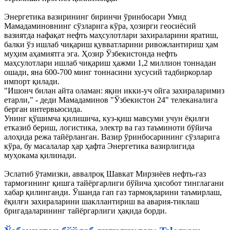
Энергетика вазирининг биринчи ўринбосари Умид
Мамадаминовнинг сўзларига кўра, ҳозирги геосиёсий
вазиятда нафақат нефть маҳсулотлари захираларини яратиш,
балки ўз ишлаб чиқариш қувватларини ривожлантириш ҳам
муҳим аҳамиятга эга. Ҳозир Ўзбекистонда нефть
маҳсулотлари ишлаб чиқариш ҳажми 1,2 миллион тоннадан
ошади, яна 600-700 минг тоннасини хусусий тадбиркорлар
импорт қилади.
"Ишонч билан айта оламан: яқин икки-уч ойга захираларимиз
етарли," - деди Мамадаминов "Ўзбекистон 24" телеканалига
берган интервьюсида.
Унинг қўшимча қилишича, куз-қиш мавсуми учун ёқилғи
етказиб бериш, логистика, электр ва газ таъминоти бўйича
алоҳида режа тайёрланган. Вазир ўринбосарининг сўзларига
кўра, бу масалалар ҳар ҳафта Энергетика вазирлигида
муҳокама қилинади.
Эслатиб ўтамизки, аввалроқ Шавкат Мирзиёев нефть-газ
тармоғининг қишга тайёргарлиги бўйича ҳисобот тинглагани
хабар қилинганди. Ўшанда гап газ тармоқларини таъмирлаш,
ёқилғи захираларини шакллантириш ва авария-тиклаш
бригадаларининг тайёргарлиги ҳақида борди.