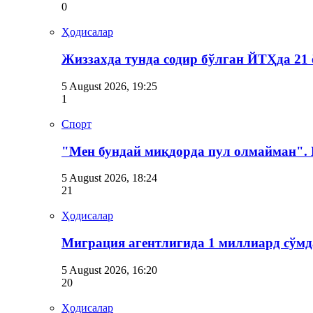
0
Ҳодисалар
Жиззахда тунда содир бўлган ЙТҲда 21 
5 August 2026, 19:25
1
Спорт
"Мен бундай миқдорда пул олмайман".
5 August 2026, 18:24
21
Ҳодисалар
Миграция агентлигида 1 миллиард сўмд
5 August 2026, 16:20
20
Ҳодисалар