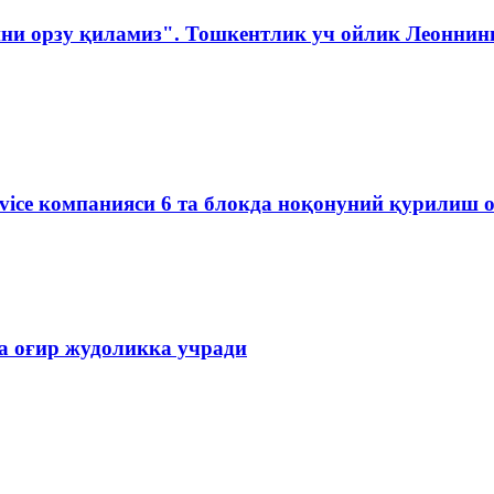
ни орзу қиламиз". Тошкентлик уч ойлик Леоннинг
rvice компанияси 6 та блокда ноқонуний қурилиш 
ва оғир жудоликка учради