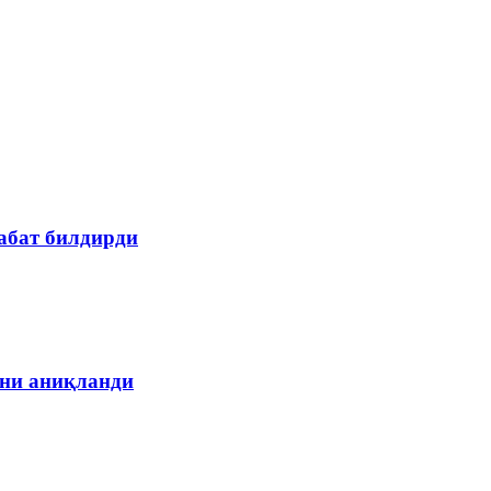
абат билдирди
ани аниқланди