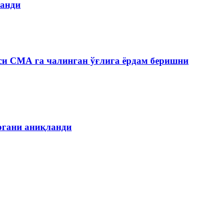
ланди
си СМА га чалинган ўғлига ёрдам беришни
органи аниқланди