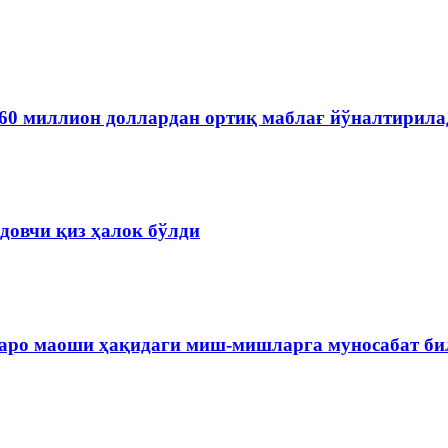
60 миллион доллардан ортиқ маблағ йўналтирила
довчи қиз ҳалок бўлди
варо маоши ҳақидаги миш-мишларга муносабат б