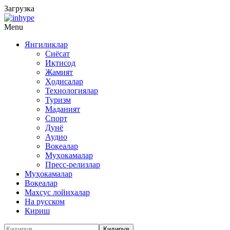
Загрузка
Menu
Янгиликлар
Сиёсат
Иқтисод
Жамият
Ҳодисалар
Технологиялар
Туризм
Маданият
Спорт
Дунё
Аудио
Воқеалар
Муҳокамалар
Пресс-релизлар
Муҳокамалар
Воқеалар
Махсус лойиҳалар
На русском
Кириш