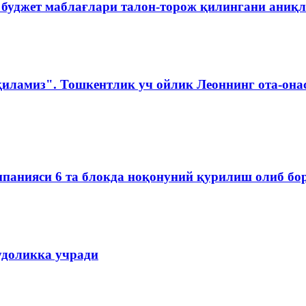
 буджет маблағлари талон-торож қилингани аниқ
қиламиз". Тошкентлик уч ойлик Леоннинг ота-она
омпанияси 6 та блокда ноқонуний қурилиш олиб б
удоликка учради