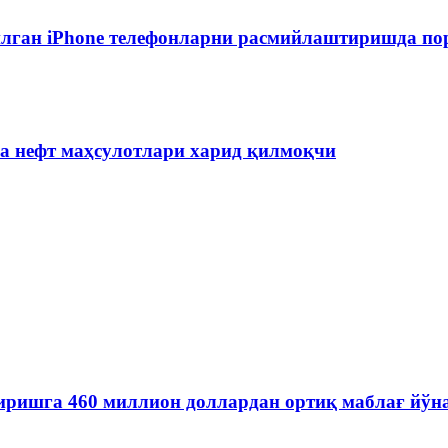
лган iPhone телефонларни расмийлаштиришда пор
на нефт маҳсулотлари харид қилмоқчи
иришга 460 миллион доллардан ортиқ маблағ йўн