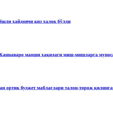
ёшли ҳайдовчи қиз ҳалок бўлди
 Каннаваро маоши ҳақидаги миш-мишларга мунос
ан ортиқ буджет маблағлари талон-торож қилинг