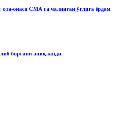
 ота-онаси СМА га чалинган ўғлига ёрдам
олиб боргани аниқланди