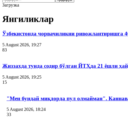
Загрузка
Янгиликлар
Ўзбекистонда чорвачиликни ривожлантиришга 4
5 August 2026, 19:27
83
Жиззахда тунда содир бўлган ЙТҲда 21 ёшли ҳай
5 August 2026, 19:25
15
"Мен бундай миқдорда пул олмайман". Канна
5 August 2026, 18:24
33