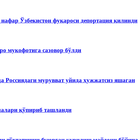
 нафар Ўзбекистон фуқароси депортация қилинди
ро мукофотига сазовор бўлди
да Россиядаги мурувват уйида ҳужжатсиз яшаган
чалари қўпириб ташланди
и тўхтатишни буюрган қурилиш майдони бўйича 