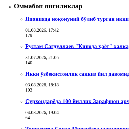
Оммабоп янгиликлар
Японияда ноқонуний бўлиб турган икки
01.08.2026, 17:42
179
Рустам Сагдуллаев "Кинода ҳаёт" халқа
31.07.2026, 21:05
140
Икки ўзбекистонлик саккиз йил давоми
03.08.2026, 18:18
103
Сурхондарёда 100 йиллик Зарафшон ар
04.08.2026, 19:04
64
Тошкентда Саида Мирзиёева қурилишин