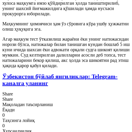
хулоса маҳкумга имзо қўйдирилган ҳолда таништирилиб,
унинг шахсий йиғмажилдига қўшилади ҳамда нусхаси
прокурорга юборилади.
Маҳкумнинг ҳимоячиси ҳам ўз сўровига кўра ушбу ҳужжатни
олиш ҳуқуқига эга.
Агар маҳкум тест ўтказилиш жараёни ёки унинг натижасидан
норози бўлса, натижалар билан танишган кундан бошлаб 5 иш
куни ичида шахсан ёки адвокати орқали судга шикоят қилиши
мумкин. Суд келтирилган далилларни асосли деб топса, тест
натижаларини бекор қилиш, акс ҳолда эса шикоятни рад этиш
ҳақида қарор қабул қилади.
Ўзбекистон бўйлаб янгиликлар: Telegram-
каналга уланинг
Share
Share
Мақоладан таъсирланиш
Ёқади
0
Таҳсинга лойиқ
0
Хурсандчилик