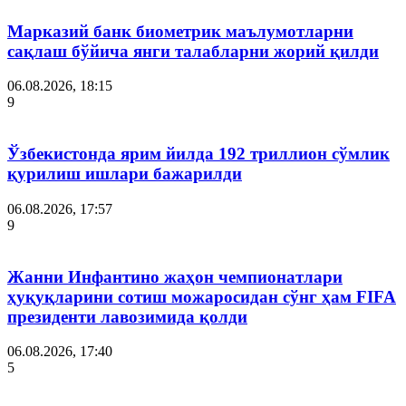
Марказий банк биометрик маълумотларни
сақлаш бўйича янги талабларни жорий қилди
06.08.2026, 18:15
9
Ўзбекистонда ярим йилда 192 триллион сўмлик
қурилиш ишлари бажарилди
06.08.2026, 17:57
9
Жанни Инфантино жаҳон чемпионатлари
ҳуқуқларини сотиш можаросидан сўнг ҳам FIFA
президенти лавозимида қолди
06.08.2026, 17:40
5