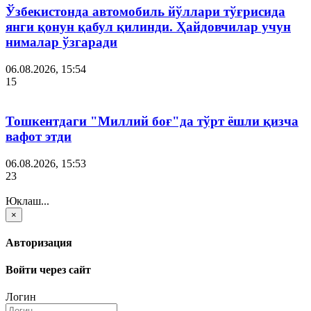
Ўзбекистонда автомобиль йўллари тўғрисида
янги қонун қабул қилинди. Ҳайдовчилар учун
нималар ўзгаради
06.08.2026, 15:54
15
Тошкентдаги "Миллий боғ"да тўрт ёшли қизча
вафот этди
06.08.2026, 15:53
23
Юклаш...
×
Авторизация
Войти через сайт
Логин