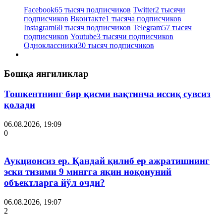
Facebook
65 тысяч подписчиков
Twitter
2 тысячи
подписчиков
Вконтакте
1 тысяча подписчиков
Instagram
60 тысяч подписчиков
Telegram
57 тысяч
подписчиков
Youtube
3 тысячи подписчиков
Одноклассники
30 тысяч подписчиков
Бошқа янгиликлар
Тошкентнинг бир қисми вақтинча иссиқ сувсиз
қолади
06.08.2026, 19:09
0
Аукционсиз ер. Қандай қилиб ер ажратишнинг
эски тизими 9 мингга яқин ноқонуний
объектларга йўл очди?
06.08.2026, 19:07
2