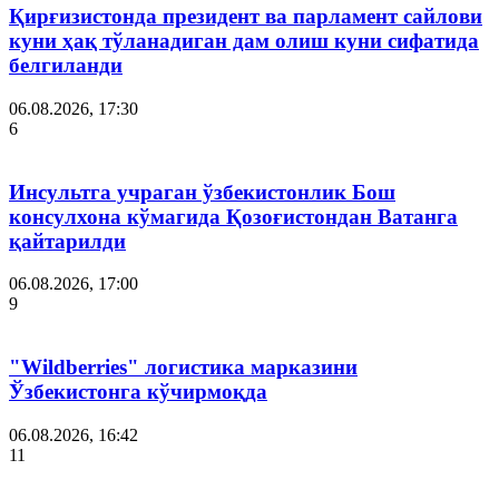
Қирғизистонда президент ва парламент сайлови
куни ҳақ тўланадиган дам олиш куни сифатида
белгиланди
06.08.2026, 17:30
6
Инсультга учраган ўзбекистонлик Бош
консулхона кўмагида Қозоғистондан Ватанга
қайтарилди
06.08.2026, 17:00
9
"Wildberries" логистика марказини
Ўзбекистонга кўчирмоқда
06.08.2026, 16:42
11