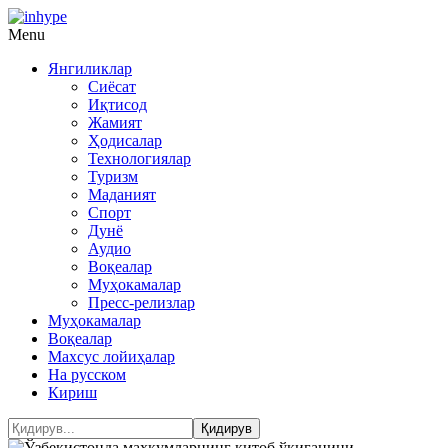
Menu
Янгиликлар
Сиёсат
Иқтисод
Жамият
Ҳодисалар
Технологиялар
Туризм
Маданият
Спорт
Дунё
Аудио
Воқеалар
Муҳокамалар
Пресс-релизлар
Муҳокамалар
Воқеалар
Махсус лойиҳалар
На русском
Кириш