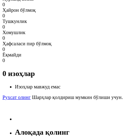
0
Ҳайрон бўлмоқ
0
Тушкунлик
0
Хомушлик
0
Ҳафсаласи пир бўлмоқ
0
Ёқмайди
0
0
изоҳлар
Изоҳлар мавжуд емас
Рухсат олинг
Шарҳлар қолдириш мумкин бўлиши учун.
Алоқада қолинг