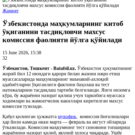
Жамият
Ўзбекистонда маҳкумларнинг китоб
ўқиганини тасдиқловчи махсус
комиссия фаолияти йўлга қўйилади
15 June 2026, 15:38
32
Ўзбекистон, Тошкент - Batafsil.uz.
Ўзбекистон ҳукуматининг
жорий йил 12 июндаги қарори билан жазони ижро eтиш
муассасаларида маҳкумларнинг маънавий-ахлоқий
адабиётларни ўқиганлиги фактини баҳолаш ва тест
натижаларини тасдиқлаш тартиби белгиланди. Янги низомга
кўра, бу жараённи назорат қилиш учун таркибига муассаса
ходимлари ва жамоатчилик вакиллари киритилган махсус
комиссия тузилади.
Қабул қилинган ҳужжатга
мувофиқ
, комиссия йиғилишлари
ҳар йили камида икки марта — февраль ва август ойларида
ўтказилади. Комиссия маҳкумнинг тест синовини топшириш
жараёнини назорат қилиб, якуний хулоса чиқаради. Ушбу