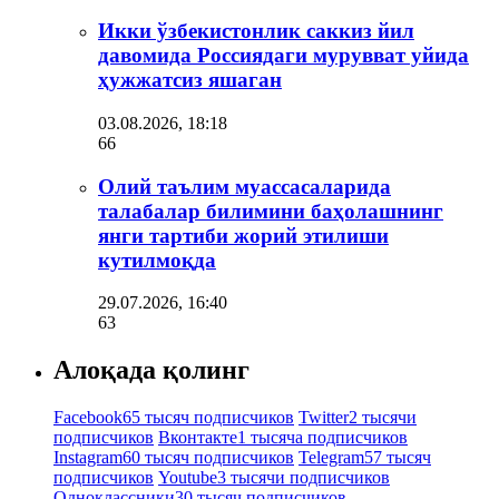
Икки ўзбекистонлик саккиз йил
давомида Россиядаги мурувват уйида
ҳужжатсиз яшаган
03.08.2026, 18:18
66
Олий таълим муассасаларида
талабалар билимини баҳолашнинг
янги тартиби жорий этилиши
кутилмоқда
29.07.2026, 16:40
63
Алоқада қолинг
Facebook
65 тысяч подписчиков
Twitter
2 тысячи
подписчиков
Вконтакте
1 тысяча подписчиков
Instagram
60 тысяч подписчиков
Telegram
57 тысяч
подписчиков
Youtube
3 тысячи подписчиков
Одноклассники
30 тысяч подписчиков