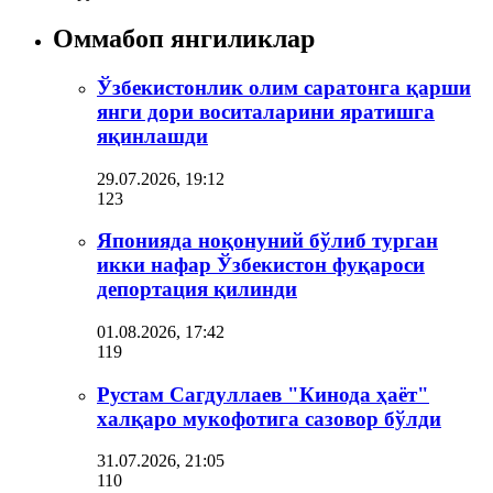
Оммабоп янгиликлар
Ўзбекистонлик олим саратонга қарши
янги дори воситаларини яратишга
яқинлашди
29.07.2026, 19:12
123
Японияда ноқонуний бўлиб турган
икки нафар Ўзбекистон фуқароси
депортация қилинди
01.08.2026, 17:42
119
Рустам Сагдуллаев "Кинода ҳаёт"
халқаро мукофотига сазовор бўлди
31.07.2026, 21:05
110