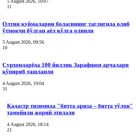
5 August 2026, 10:07
11
Олтин қуймаларни боласининг таглигида олиб
ўтмоқчи бўлган аёл қўлга олинди
5 August 2026, 09:56
10
Сурхондарёда 100 йиллик Зарафшон арчалари
қўпириб ташланди
4 August 2026, 19:04
31
Кадастр тизимида "битта ариза – битта тўлов"
тамойили жорий этилади
4 August 2026, 18:14
21