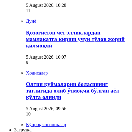
5 August 2026, 10:28
11
Дунё
Қозоғистон чет элликлардан
мамлакатга кириш учун тўлов жорий
қилмоқчи
5 August 2026, 10:07
9
Ҳодисалар
Олтин қуймаларни боласининг
таглигида олиб ўтмоқчи бўлган аёл
қўлга олинди
5 August 2026, 09:56
10
Кўпроқ янгиликлар
Загрузка