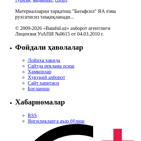
Материалларни тарқатиш "Батафсил" ЯА ёзма
рухсатисиз таъқиқланади...
© 2009-2026 «Batafsil.uz» ахборот агентлиги
Лицензия УзАПИ №0615 от 04.03.2010 г.
Фойдали ҳаволалар
Лойиҳа ҳақида
Сайтда реклама осиш
Ҳамкорлар
Ҳуқуқий ахборот
Сайт харитаси
Боғланиш
Хабарномалар
RSS
Янгиликларга аъзо бўлиш