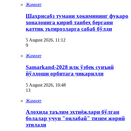
Жамият
Шаҳрисабз тумани ҳокимининг фуқаро
хонадонига кириб танбеҳ бергани
қаттиқ эътирозларга сабаб бўлди
5 August 2026, 11:12
9
Жамият
Samarkand-2028 илк ўзбек сунъий
йўлдоши орбитага чиқарилди
5 August 2026, 10:48
13
Жамият
Алоҳида таълим эҳтиёжлари бўлган
болалар учун "оилабай" тизим жорий
этилади