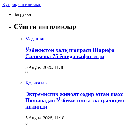
Кўпроқ янгиликлар
Загрузка
Сўнгги янгиликлар
Маданият
Ўзбекистон халқ шоираси Шарифа
Салимова 75 ёшида вафот этди
5 August 2026, 11:38
0
Ҳодисалар
Эктремистик жиноят содир этган шахс
Польшадан Ўзбекистонга экстрадиция
қилинди
5 August 2026, 11:18
8