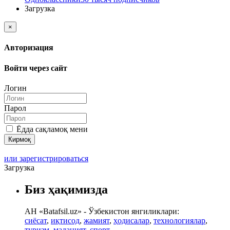
Загрузка
×
Авторизация
Войти через сайт
Логин
Парол
Ёдда сақламоқ мени
или зарегистрироваться
Загрузка
Биз ҳақимизда
АН «Batafsil.uz» - Ўзбекистон янгиликлари:
сиёсат
,
иқтисод
,
жамият
,
ҳодисалар
,
технологиялар
,
туризм
,
маданият
,
спорт
.