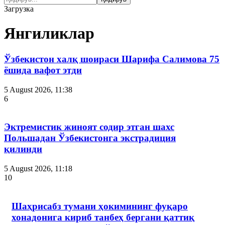
Загрузка
Янгиликлар
Ўзбекистон халқ шоираси Шарифа Салимова 75
ёшида вафот этди
5 August 2026, 11:38
6
Эктремистик жиноят содир этган шахс
Польшадан Ўзбекистонга экстрадиция
қилинди
5 August 2026, 11:18
10
Шаҳрисабз тумани ҳокимининг фуқаро
хонадонига кириб танбеҳ бергани қаттиқ