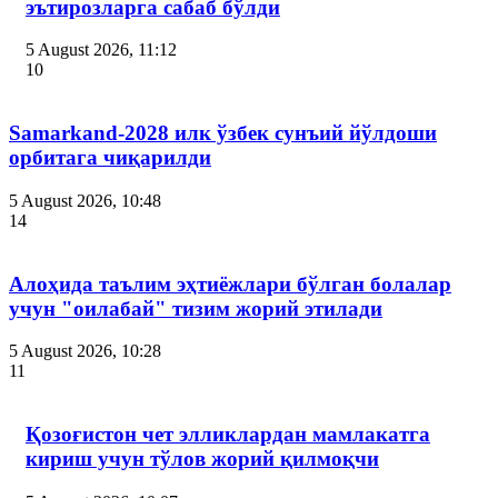
эътирозларга сабаб бўлди
5 August 2026, 11:12
10
Samarkand-2028 илк ўзбек сунъий йўлдоши
орбитага чиқарилди
5 August 2026, 10:48
14
Алоҳида таълим эҳтиёжлари бўлган болалар
учун "оилабай" тизим жорий этилади
5 August 2026, 10:28
11
Қозоғистон чет элликлардан мамлакатга
кириш учун тўлов жорий қилмоқчи