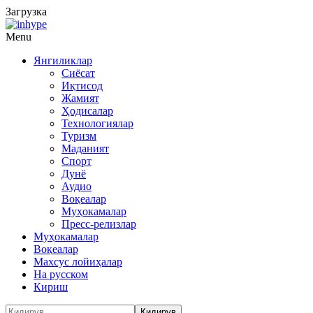
Загрузка
Menu
Янгиликлар
Сиёсат
Иқтисод
Жамият
Ҳодисалар
Технологиялар
Туризм
Маданият
Спорт
Дунё
Аудио
Воқеалар
Муҳокамалар
Пресс-релизлар
Муҳокамалар
Воқеалар
Махсус лойиҳалар
На русском
Кириш