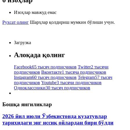
Изоҳлар мавжуд емас
Рухсат олинг
Шарҳлар қолдириш мумкин бўлиши учун.
Загрузка
Алоқада қолинг
Facebook
65 тысяч подписчиков
Twitter
2 тысячи
подписчиков
Вконтакте
1 тысяча подписчиков
Instagram
60 тысяч подписчиков
Telegram
57 тысяч
подписчиков
Youtube
3 тысячи подписчиков
Одноклассники
30 тысяч подписчиков
Бошқа янгиликлар
2026 йил июли Ўзбекистонда кузатувлар
тарихидаги энг иссиқ ойлардан бири бўлди