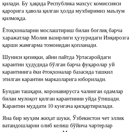
қилади. Бу ҳақида Республика махсус комиссияси
қарорига ҳавола қилган ҳолда мухбиримиз маълум
қилмоқда.
Ётоқхоналарни мослаштириш билан боғлиқ барча
харажатлар Молия вазирлиги ҳузуридаги Инқирозга
қарши жамғарма томонидан қопланади.
Шуниси қизиқки, айни пайтда Уртасаройдаги
карантин ҳудудида бўлган барча фуқаролар уй
карантинига ёки ётоқхоналар базасида ташкил
этилган карантин марказларига юборилади.
Бундан ташқари, коронавирусга чалинган одамлар
билан мулоқот қилган карантинни уйда ўтишади.
Карантин муддати 10 кунгача қисқартирилади.
Яна бир муҳим жиҳат шуки, Ўзбекистон чет эллик
ватандошларни олиб келиш бўйича чартерлар