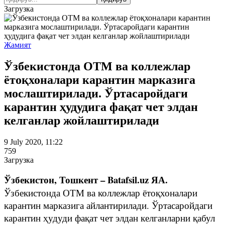
Загрузка
Жамият
Ўзбекистонда ОТМ ва коллежлар
ётоқхоналари карантин марказига
мослаштирилади. Ўртасаройдаги
карантин ҳудудига фақат чет элдан
келганлар жойлаштирилади
9 July 2020, 11:22
759
Загрузка
Ўзбекистон, Тошкент – Batafsil.uz ЯА.
Ўзбекистонда ОТМ ва коллежлар ётоқхоналари
карантин марказига айлантирилади. Ўртасаройдаги
карантин ҳудуди фақат чет элдан келганларни қабул