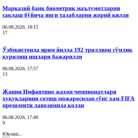
Марказий банк биометрик маълумотларни
сақлаш бўйича янги талабларни жорий қилди
06.08.2026, 18:15
17
Ўзбекистонда ярим йилда 192 триллион сўмлик
қурилиш ишлари бажарилди
06.08.2026, 17:57
13
Жанни Инфантино жаҳон чемпионатлари
ҳуқуқларини сотиш можаросидан сўнг ҳам FIFA
президенти лавозимида қолди
06.08.2026, 17:40
9
Юклаш...