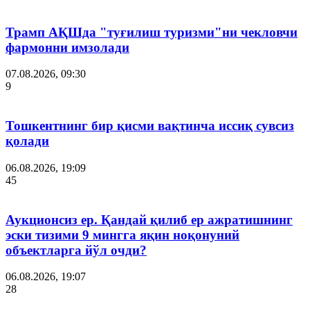
Трамп АҚШда "туғилиш туризми"ни чекловчи
фармонни имзолади
07.08.2026, 09:30
9
Тошкентнинг бир қисми вақтинча иссиқ сувсиз
қолади
06.08.2026, 19:09
45
Аукционсиз ер. Қандай қилиб ер ажратишнинг
эски тизими 9 мингга яқин ноқонуний
объектларга йўл очди?
06.08.2026, 19:07
28