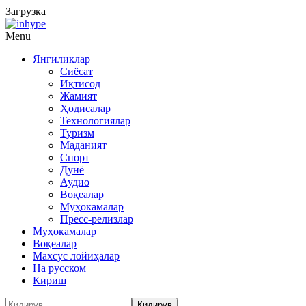
Загрузка
Menu
Янгиликлар
Сиёсат
Иқтисод
Жамият
Ҳодисалар
Технологиялар
Туризм
Маданият
Спорт
Дунё
Аудио
Воқеалар
Муҳокамалар
Пресс-релизлар
Муҳокамалар
Воқеалар
Махсус лойиҳалар
На русском
Кириш