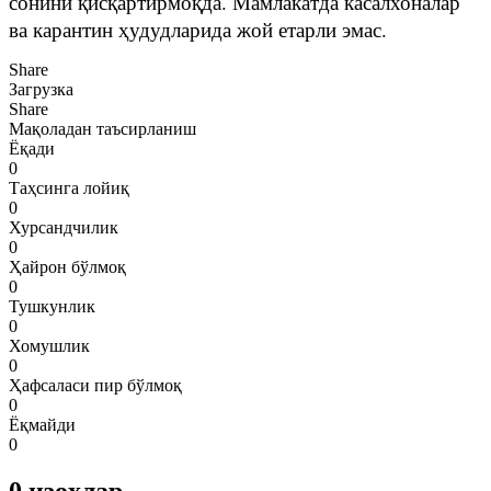
сонини қисқартирмоқда. Мамлакатда касалхоналар
ва карантин ҳудудларида жой етарли эмас.
Share
Загрузка
Share
Мақоладан таъсирланиш
Ёқади
0
Таҳсинга лойиқ
0
Хурсандчилик
0
Ҳайрон бўлмоқ
0
Тушкунлик
0
Хомушлик
0
Ҳафсаласи пир бўлмоқ
0
Ёқмайди
0
0
изоҳлар