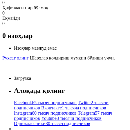
0
Ҳафсаласи пир бўлмоқ
0
Ёқмайди
0
0
изоҳлар
Изоҳлар мавжуд емас
Рухсат олинг
Шарҳлар қолдириш мумкин бўлиши учун.
Загрузка
Алоқада қолинг
Facebook
65 тысяч подписчиков
Twitter
2 тысячи
подписчиков
Вконтакте
1 тысяча подписчиков
Instagram
60 тысяч подписчиков
Telegram
57 тысяч
подписчиков
Youtube
3 тысячи подписчиков
Одноклассники
30 тысяч подписчиков