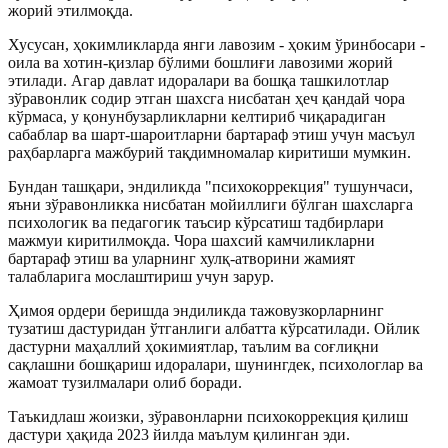
жорий этилмоқда.
Хусусан, ҳокимликларда янги лавозим - ҳоким ўринбосари -
оила ва хотин-қизлар бўлими бошлиғи лавозими жорий
этилади. Агар давлат идоралари ва бошқа ташкилотлар
зўравонлик содир этган шахсга нисбатан ҳеч қандай чора
кўрмаса, у қонунбузарликларни келтириб чиқарадиган
сабаблар ва шарт-шароитларни бартараф этиш учун масъул
раҳбарларга мажбурий тақдимномалар киритиши мумкин.
Бундан ташқари, эндиликда "психокоррекция" тушунчаси,
яъни зўравонликка нисбатан мойиллиги бўлган шахсларга
психологик ва педагогик таъсир кўрсатиш тадбирлари
мажмуи киритилмоқда. Чора шахсий камчиликларни
бартараф этиш ва уларнинг хулқ-атворини жамият
талабларига мослаштириш учун зарур.
Ҳимоя ордери беришда эндиликда тажовузкорларнинг
тузатиш дастуридан ўтганлиги албатта кўрсатилади. Ойлик
дастурни маҳаллий ҳокимиятлар, таълим ва соғлиқни
сақлашни бошқариш идоралари, шунингдек, психологлар ва
жамоат тузилмалари олиб боради.
Таъкидлаш жоизки, зўравонларни психокоррекция қилиш
дастури ҳақида 2023 йилда маълум қилинган эди.