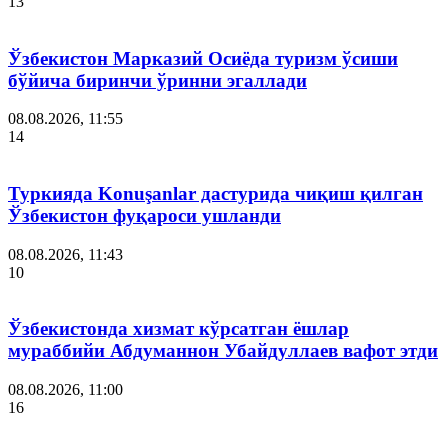
13
Ўзбекистон Марказий Осиёда туризм ўсиши
бўйича биринчи ўринни эгаллади
08.08.2026, 11:55
14
Туркияда Konuşanlar дастурида чиқиш қилган
Ўзбекистон фуқароси ушланди
08.08.2026, 11:43
10
Ўзбекистонда хизмат кўрсатган ёшлар
мураббийи Абдуманнон Убайдуллаев вафот этди
08.08.2026, 11:00
16