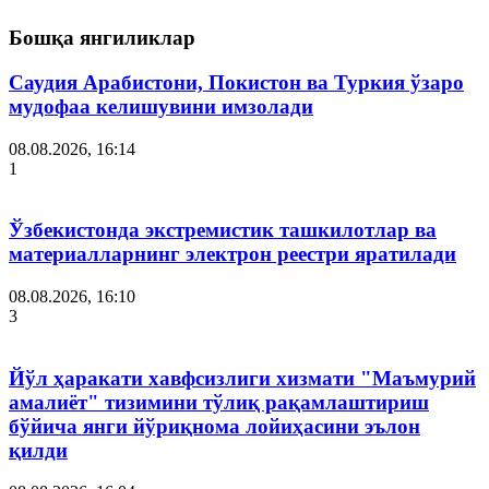
Бошқа янгиликлар
Саудия Арабистони, Покистон ва Туркия ўзаро
мудофаа келишувини имзолади
08.08.2026, 16:14
1
Ўзбекистонда экстремистик ташкилотлар ва
материалларнинг электрон реестри яратилади
08.08.2026, 16:10
3
Йўл ҳаракати хавфсизлиги хизмати "Маъмурий
амалиёт" тизимини тўлиқ рақамлаштириш
бўйича янги йўриқнома лойиҳасини эълон
қилди