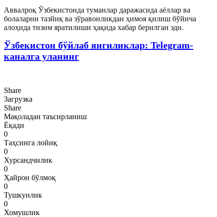
Аввалроқ Ўзбекистонда туманлар даражасида аёллар ва
болаларни тазйиқ ва зўравонликдан ҳимоя қилиш бўйича
алоҳида тизим яратилиши ҳақида хабар берилган эди.
Ўзбекистон бўйлаб янгиликлар: Telegram-
каналга уланинг
Share
Загрузка
Share
Мақоладан таъсирланиш
Ёқади
0
Таҳсинга лойиқ
0
Хурсандчилик
0
Ҳайрон бўлмоқ
0
Тушкунлик
0
Хомушлик