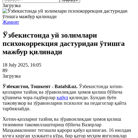
Загрузка
Жамият
Ўзбекистонда уй золимлари
психокоррекция дастуридан ўтишга
мажбур қилинади
18 July 2025, 16:05
89
Загрузка
Ўзбекистон, Тошкент - Batafsil.uz.
Ўзбекистонда хотин-
қизларни тазйиқ ва зўравонликдан ҳимоя қилиш бўйича
қўшимча чора-тадбирлар
қабул
қилинди. Бундан буён
тажовузкор ва зўравонларни психолог ва педагоглар қайта
тарбиялайди.
Хотин-қизларни тазйиқ ва зўравонликдан ҳимоя қилиш
тизимини такомиллаштириш бўйича Вазирлар
Маҳкамасининг тегишли қарори қабул қилинган. 16 июлдан
кучга кирган ҳужжатга кўра, бир қатор муҳим янгиликлар