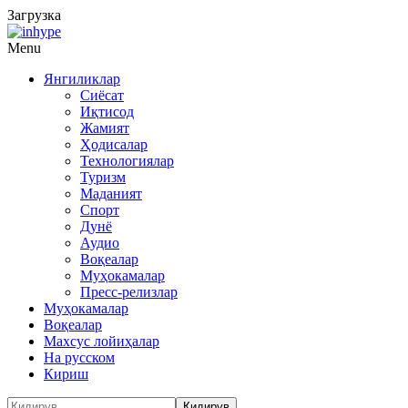
Загрузка
Menu
Янгиликлар
Сиёсат
Иқтисод
Жамият
Ҳодисалар
Технологиялар
Туризм
Маданият
Спорт
Дунё
Аудио
Воқеалар
Муҳокамалар
Пресс-релизлар
Муҳокамалар
Воқеалар
Махсус лойиҳалар
На русском
Кириш