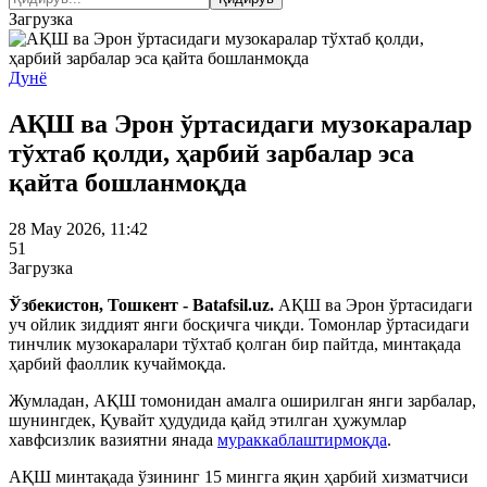
Загрузка
Дунё
АҚШ ва Эрон ўртасидаги музокаралар
тўхтаб қолди, ҳарбий зарбалар эса
қайта бошланмоқда
28 May 2026, 11:42
51
Загрузка
Ўзбекистон, Тошкент - Batafsil.uz.
АҚШ ва Эрон ўртасидаги
уч ойлик зиддият янги босқичга чиқди. Томонлар ўртасидаги
тинчлик музокаралари тўхтаб қолган бир пайтда, минтақада
ҳарбий фаоллик кучаймоқда.
Жумладан, АҚШ томонидан амалга оширилган янги зарбалар,
шунингдек, Қувайт ҳудудида қайд этилган ҳужумлар
хавфсизлик вазиятни янада
мураккаблаштирмоқда
.
АҚШ минтақада ўзининг 15 мингга яқин ҳарбий хизматчиси