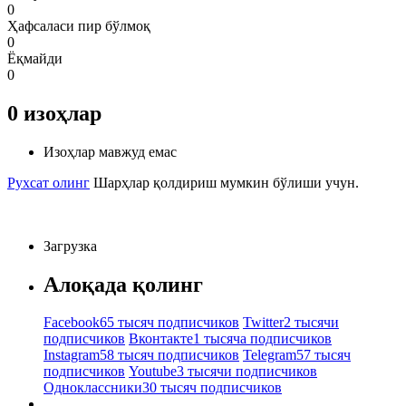
0
Ҳафсаласи пир бўлмоқ
0
Ёқмайди
0
0
изоҳлар
Изоҳлар мавжуд емас
Рухсат олинг
Шарҳлар қолдириш мумкин бўлиши учун.
Загрузка
Алоқада қолинг
Facebook
65 тысяч подписчиков
Twitter
2 тысячи
подписчиков
Вконтакте
1 тысяча подписчиков
Instagram
58 тысяч подписчиков
Telegram
57 тысяч
подписчиков
Youtube
3 тысячи подписчиков
Одноклассники
30 тысяч подписчиков