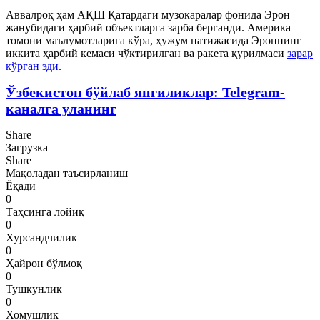
Аввалроқ ҳам АҚШ Қатардаги музокаралар фонида Эрон
жанубидаги ҳарбий объектларга зарба берганди. Америка
томони маълумотларига кўра, ҳужум натижасида Эроннинг
иккита ҳарбий кемаси чўктирилган ва ракета қурилмаси
зарар
кўрган эди
.
Ўзбекистон бўйлаб янгиликлар: Telegram-
каналга уланинг
Share
Загрузка
Share
Мақоладан таъсирланиш
Ёқади
0
Таҳсинга лойиқ
0
Хурсандчилик
0
Ҳайрон бўлмоқ
0
Тушкунлик
0
Хомушлик