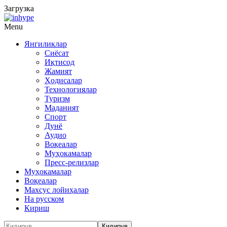
Загрузка
Menu
Янгиликлар
Сиёсат
Иқтисод
Жамият
Ҳодисалар
Технологиялар
Туризм
Маданият
Спорт
Дунё
Аудио
Воқеалар
Муҳокамалар
Пресс-релизлар
Муҳокамалар
Воқеалар
Махсус лойиҳалар
На русском
Кириш