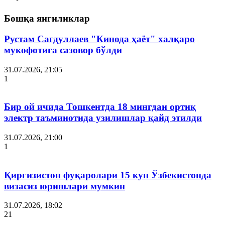
Бошқа янгиликлар
Рустам Сагдуллаев "Кинода ҳаёт" халқаро
мукофотига сазовор бўлди
31.07.2026, 21:05
1
Бир ой ичида Тошкентда 18 мингдан ортиқ
электр таъминотида узилишлар қайд этилди
31.07.2026, 21:00
1
Қирғизистон фуқаролари 15 кун Ўзбекистонда
визасиз юришлари мумкин
31.07.2026, 18:02
21