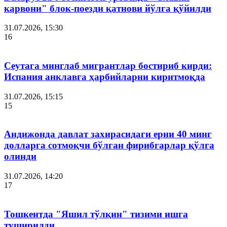
карвони" блок-поезди қатнови йўлга қўйилди
31.07.2026, 15:30
16
Сеутага минглаб мигрантлар бостириб кирди:
Испания анклавга ҳарбийларни киритмоқда
31.07.2026, 15:15
15
Андижонда давлат захирасидаги ерни 40 минг
долларга сотмоқчи бўлган фирибгарлар қўлга
олинди
31.07.2026, 14:20
17
Тошкентда "Яшил тўлқин" тизими ишга
туширилди