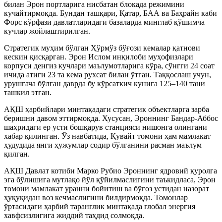
билан Эрон портларига нисбатан блокада режимини
кучайтирмоқда. Бундан ташқари, Қатар, БАА ва Баҳрайн каби
Форс кўрфази давлатларидаги базаларда минглаб қўшимча
кучлар жойлаштирилган.
Стратегик муҳим бўлган Ҳўрмўз бўғози кемалар қатнови
кескин қисқарган. Эрон Ислом инқилоби муҳофизлари
корпуси денгиз кучлари маълумотларига кўра, сўнгги 24 соат
ичида атиги 23 та кема рухсат билан ўтган. Таққослаш учун,
урушгача бўлган даврда бу кўрсаткич кунига 125–140 тани
ташкил этган.
АҚШ ҳарбийлари минтақадаги стратегик объектларга зарба
беришни давом эттирмоқда. Хусусан, Эроннинг Бандар-Аббос
шаҳридаги ер усти бошқарув станцияси нишонга олингани
хабар қилинган. Ўз навбатида, Қувайт томони ҳам мамлакат
ҳудудида янги ҳужумлар содир бўлганини расман маълум
қилган.
АҚШ Давлат котиби Марко Рубио Эроннинг ядровий қуролга
эга бўлишига мутлақо йўл қўйилмаслигини таъкидласа, Эрон
томони мамлакат уранни бойитиш ва бўғоз устидан назорат
ҳуқуқидан воз кечмаслигини билдирмоқда. Томонлар
ўртасидаги ҳарбий таранглик минтақада глобал энергия
хавфсизлигига жиддий таҳдид солмоқда.