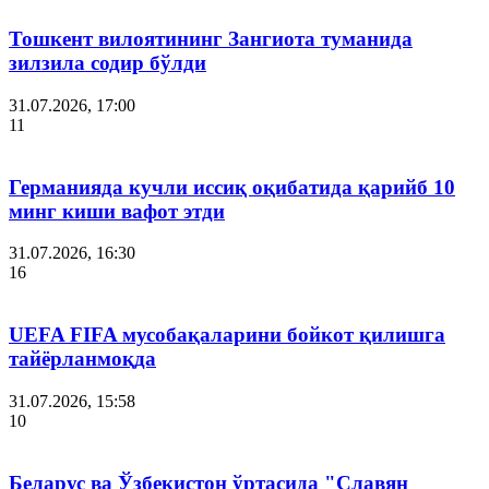
Тошкент вилоятининг Зангиота туманида
зилзила содир бўлди
31.07.2026, 17:00
11
Германияда кучли иссиқ оқибатида қарийб 10
минг киши вафот этди
31.07.2026, 16:30
16
UEFA FIFA мусобақаларини бойкот қилишга
тайёрланмоқда
31.07.2026, 15:58
10
Беларус ва Ўзбекистон ўртасида "Славян