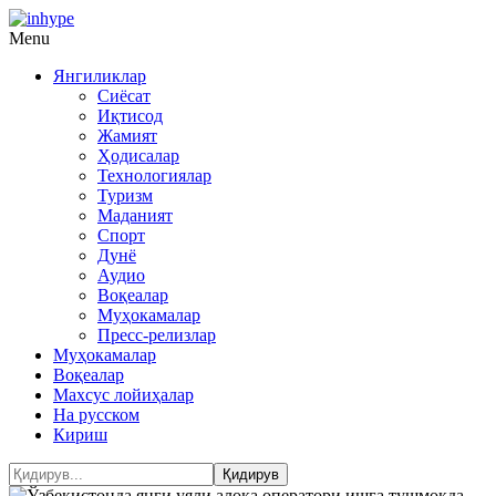
Menu
Янгиликлар
Сиёсат
Иқтисод
Жамият
Ҳодисалар
Технологиялар
Туризм
Маданият
Спорт
Дунё
Аудио
Воқеалар
Муҳокамалар
Пресс-релизлар
Муҳокамалар
Воқеалар
Махсус лойиҳалар
На русском
Кириш