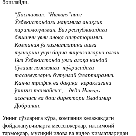
бошлайди.
"Даставвал, “Humans”нинг
Ўзбекистондаги мақомига аниқлик
киритмоқчиман. Биз республикадаги
бешинчи уяли алоқа операторимиз.
Компания ўз хизматларини ишга
тушириш учун барча лицензияларни олган.
Биз Ўзбекистонда уяли алоқа қандай
бўлиши лозимлиги тўғрисидаги
тасаввурларни бутунлай ўзгартирамиз.
Қанча трафик ва дақиқа кераклигини
ўзингиз танлайсиз",- деди Humans
асосчиси ва бош директори Владимир
Добринин.
Унинг сўзларига кўра, компания келажакдаги
фойдаланувчиларга мессенжерлар, ижтимоий
тармоқлар, мусиқий илова ва видео хизматларидан