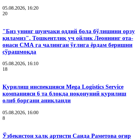
05.08.2026, 16:20
20
"Биз унинг шунчаки оддий бола бўлишини орзу
қиламиз". Тошкентлик уч ойлик Леоннинг ота-
онаси СМА га чалинган ўғлига ёрдам беришни
сўрашмоқда
05.08.2026, 16:10
18
Қурилиш инспекцияси Мega Logistics Service
компанияси 6 та блокда ноқонуний қурилиш
олиб боргани аниқланди
05.08.2026, 16:00
8
Ўзбекистон халқ артисти Саида Раметова оғир