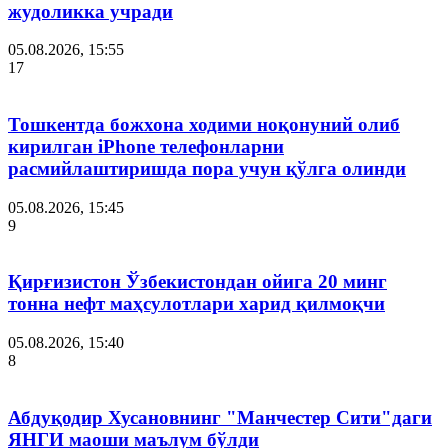
жудоликка учради
05.08.2026, 15:55
17
Тошкентда божхона ходими ноқонуний олиб
кирилган iPhone телефонларни
расмийлаштиришда пора учун қўлга олинди
05.08.2026, 15:45
9
Қирғизистон Ўзбекистондан ойига 20 минг
тонна нефт маҳсулотлари харид қилмоқчи
05.08.2026, 15:40
8
Абдуқодир Хусановнинг "Манчестер Сити"даги
ЯНГИ маоши маълум бўлди