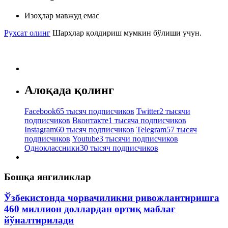
Изоҳлар мавжуд емас
Рухсат олинг
Шарҳлар қолдириш мумкин бўлиши учун.
Алоқада қолинг
Facebook
65 тысяч подписчиков
Twitter
2 тысячи
подписчиков
Вконтакте
1 тысяча подписчиков
Instagram
60 тысяч подписчиков
Telegram
57 тысяч
подписчиков
Youtube
3 тысячи подписчиков
Одноклассники
30 тысяч подписчиков
Бошқа янгиликлар
Ўзбекистонда чорвачиликни ривожлантиришга
460 миллион доллардан ортиқ маблағ
йўналтирилади