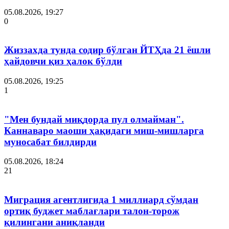
05.08.2026, 19:27
0
Жиззахда тунда содир бўлган ЙТҲда 21 ёшли
ҳайдовчи қиз ҳалок бўлди
05.08.2026, 19:25
1
"Мен бундай миқдорда пул олмайман".
Каннаваро маоши ҳақидаги миш-мишларга
муносабат билдирди
05.08.2026, 18:24
21
Миграция агентлигида 1 миллиард сўмдан
ортиқ буджет маблағлари талон-торож
қилингани аниқланди