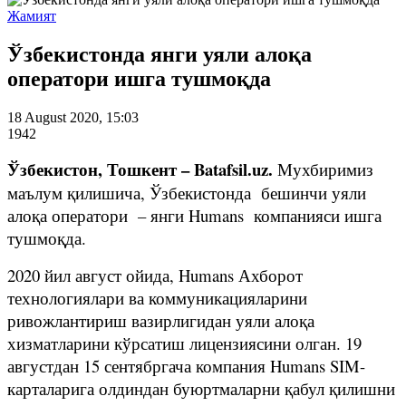
Жамият
Ўзбекистонда янги уяли алоқа
оператори ишга тушмоқда
18 August 2020, 15:03
1942
Ўзбекистон, Тошкент – Batafsil.uz.
Мухбиримиз
маълум қилишича, Ўзбекистонда бешинчи уяли
алоқа оператори – янги Humans компанияси ишга
тушмоқда.
2020 йил август ойида, Humans Ахборот
технологиялари ва коммуникацияларини
ривожлантириш вазирлигидан уяли алоқа
хизматларини кўрсатиш лицензиясини олган. 19
августдан 15 сентябргача компания Humans SIM-
карталарига олдиндан буюртмаларни қабул қилишни