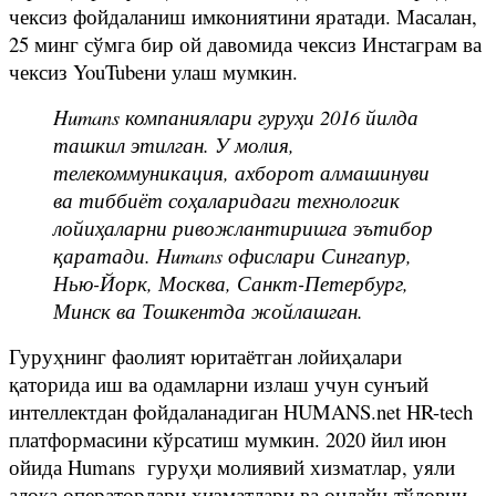
чексиз фойдаланиш имкониятини яратади. Масалан,
25 минг сўмга бир ой давомида чексиз Инстаграм ва
чексиз YouTubeни улаш мумкин.
Humans компаниялари гуруҳи 2016 йилда
ташкил этилган. У молия,
телекоммуникация, ахборот алмашинуви
ва тиббиёт соҳаларидаги технологик
лойиҳаларни ривожлантиришга эътибор
қаратади. Humans офислари Сингапур,
Нью-Йорк, Москва, Санкт-Петербург,
Минск ва Тошкентда жойлашган.
Гуруҳнинг фаолият юритаётган лойиҳалари
қаторида иш ва одамларни излаш учун сунъий
интеллектдан фойдаланадиган HUMANS.net HR-tech
платформасини кўрсатиш мумкин. 2020 йил июн
ойида Humans гуруҳи молиявий хизматлар, уяли
алоқа операторлари хизматлари ва онлайн-тўловни