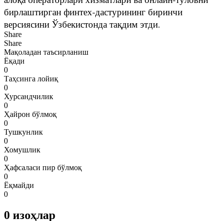
бирлаштирган финтех-дастурининг биринчи
версиясини Ўзбекистонда тақдим этди.
Share
Share
Мақоладан таъсирланиш
Ёқади
0
Таҳсинга лойиқ
0
Хурсандчилик
0
Ҳайрон бўлмоқ
0
Тушкунлик
0
Хомушлик
0
Ҳафсаласи пир бўлмоқ
0
Ёқмайди
0
0
изоҳлар