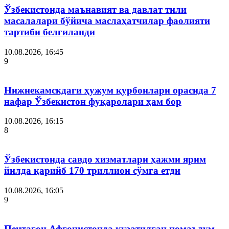
Ўзбекистонда маънавият ва давлат тили
масалалари бўйича маслаҳатчилар фаолияти
тартиби белгиланди
10.08.2026, 16:45
9
Нижнекамскдаги ҳужум қурбонлари орасида 7
нафар Ўзбекистон фуқаролари ҳам бор
10.08.2026, 16:15
8
Ўзбекистонда савдо хизматлари ҳажми ярим
йилда қарийб 170 триллион сўмга етди
10.08.2026, 16:05
9
Пентагон Афғонистонда кузатилган номаълум