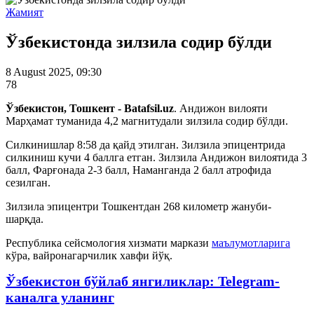
Жамият
Ўзбекистонда зилзила содир бўлди
8 August 2025, 09:30
78
Ўзбекистон, Тошкент - Batafsil.uz
. Андижон вилояти
Марҳамат туманида 4,2 магнитудали зилзила содир бўлди.
Силкинишлар 8:58 да қайд этилган. Зилзила эпицентрида
силкиниш кучи 4 баллга етган. Зилзила Андижон вилоятида 3
балл, Фарғонада 2-3 балл, Наманганда 2 балл атрофида
сезилган.
Зилзила эпицентри Тошкентдан 268 километр жануби-
шарқда.
Республика сейсмология хизмати маркази
маълумотларига
кўра, вайронагарчилик хавфи йўқ.
Ўзбекистон бўйлаб янгиликлар: Telegram-
каналга уланинг