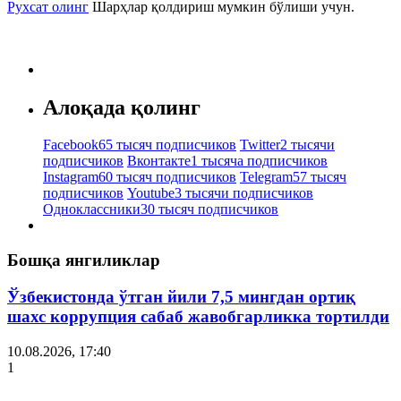
Рухсат олинг
Шарҳлар қолдириш мумкин бўлиши учун.
Алоқада қолинг
Facebook
65 тысяч подписчиков
Twitter
2 тысячи
подписчиков
Вконтакте
1 тысяча подписчиков
Instagram
60 тысяч подписчиков
Telegram
57 тысяч
подписчиков
Youtube
3 тысячи подписчиков
Одноклассники
30 тысяч подписчиков
Бошқа янгиликлар
Ўзбекистонда ўтган йили 7,5 мингдан ортиқ
шахс коррупция сабаб жавобгарликка тортилди
10.08.2026, 17:40
1