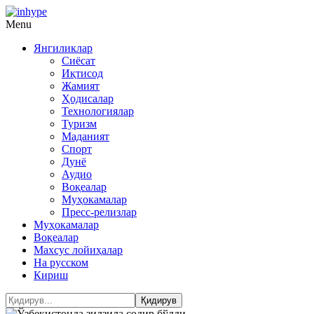
Menu
Янгиликлар
Сиёсат
Иқтисод
Жамият
Ҳодисалар
Технологиялар
Туризм
Маданият
Спорт
Дунё
Аудио
Воқеалар
Муҳокамалар
Пресс-релизлар
Муҳокамалар
Воқеалар
Махсус лойиҳалар
На русском
Кириш