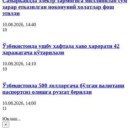
Самарқандда электр тармоғига миллионлаб сўм
зарар етказилган ноқонуний ҳолатлар фош
этилди
10.08.2026, 14:40
10
Ўзбекистонда ушбу ҳафтада ҳаво ҳарорати 42
даражагача кўтарилади
10.08.2026, 14:10
10
Ўзбекистонда 500 долларгача бўлган валютани
паспортсиз олишга рухсат берилди
10.08.2026, 14:00
11
Юклаш...
×