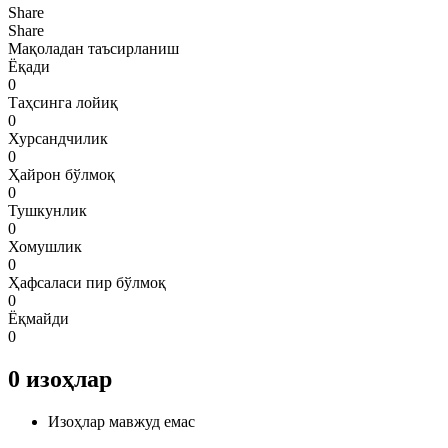
Share
Share
Мақоладан таъсирланиш
Ёқади
0
Таҳсинга лойиқ
0
Хурсандчилик
0
Ҳайрон бўлмоқ
0
Тушкунлик
0
Хомушлик
0
Ҳафсаласи пир бўлмоқ
0
Ёқмайди
0
0
изоҳлар
Изоҳлар мавжуд емас