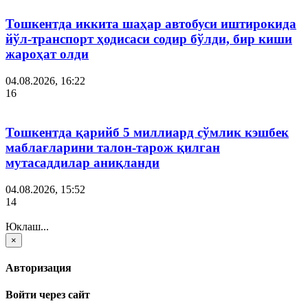
Тошкентда иккита шаҳар автобуси иштирокида
йўл-транспорт ҳодисаси содир бўлди, бир киши
жароҳат олди
04.08.2026, 16:22
16
Тошкентда қарийб 5 миллиард сўмлик кэшбек
маблағларини талон-тарож қилган
мутасаддилар аниқланди
04.08.2026, 15:52
14
Юклаш...
×
Авторизация
Войти через сайт