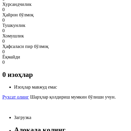
Хурсандчилик
0
Ҳайрон бўлмоқ
0
Тушкунлик
0
Хомушлик
0
Ҳафсаласи пир бўлмоқ
0
Ёқмайди
0
0
изоҳлар
Изоҳлар мавжуд емас
Рухсат олинг
Шарҳлар қолдириш мумкин бўлиши учун.
Загрузка
Алоқада қолинг