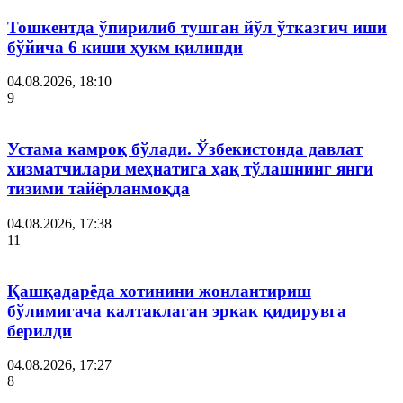
Тошкентда ўпирилиб тушган йўл ўтказгич иши
бўйича 6 киши ҳукм қилинди
04.08.2026, 18:10
9
Устама камроқ бўлади. Ўзбекистонда давлат
хизматчилари меҳнатига ҳақ тўлашнинг янги
тизими тайёрланмоқда
04.08.2026, 17:38
11
Қашқадарёда хотинини жонлантириш
бўлимигача калтаклаган эркак қидирувга
берилди
04.08.2026, 17:27
8