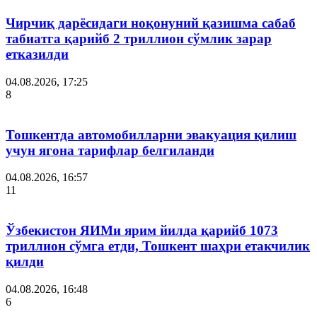
Чирчиқ дарёсидаги ноқонуний қазишма сабаб
табиатга қарийб 2 триллион сўмлик зарар
етказилди
04.08.2026, 17:25
8
Тошкентда автомобилларни эвакуация қилиш
учун ягона тарифлар белгиланди
04.08.2026, 16:57
11
Ўзбекистон ЯИМи ярим йилда қарийб 1073
триллион сўмга етди, Тошкент шаҳри етакчилик
қилди
04.08.2026, 16:48
6