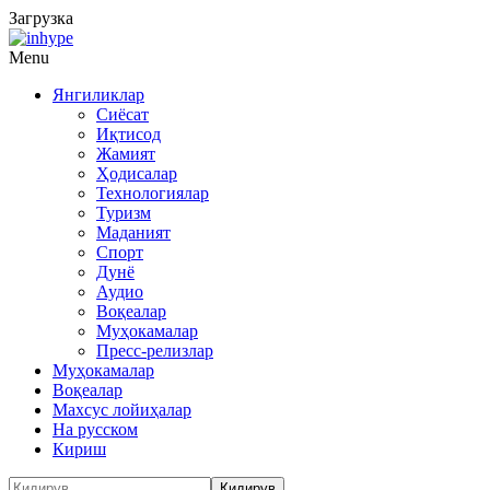
Загрузка
Menu
Янгиликлар
Сиёсат
Иқтисод
Жамият
Ҳодисалар
Технологиялар
Туризм
Маданият
Спорт
Дунё
Аудио
Воқеалар
Муҳокамалар
Пресс-релизлар
Муҳокамалар
Воқеалар
Махсус лойиҳалар
На русском
Кириш