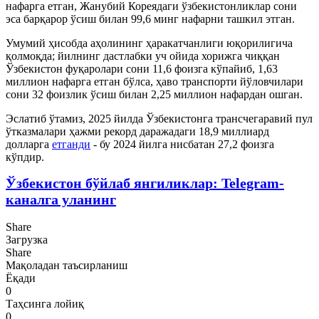
нафарга етган, Жанубий Кореядаги ўзбекистонликлар сони
эса барқарор ўсиш билан 99,6 минг нафарни ташкил этган.
Умумий ҳисобда аҳолининг ҳаракатчанлиги юқорилигича
қолмоқда; йилнинг дастлабки уч ойида хорижга чиққан
Ўзбекистон фуқаролари сони 11,6 фоизга кўпайиб, 1,63
миллион нафарга етган бўлса, ҳаво транспорти йўловчилари
сони 32 фоизлик ўсиш билан 2,25 миллион нафардан ошган.
Эслатиб ўтамиз, 2025 йилда Ўзбекистонга трансчегаравий пул
ўтказмалари ҳажми рекорд даражадаги 18,9 миллиард
долларга
етганди
- бу 2024 йилга нисбатан 27,2 фоизга
кўпдир.
Ўзбекистон бўйлаб янгиликлар: Telegram-
каналга уланинг
Share
Загрузка
Share
Мақоладан таъсирланиш
Ёқади
0
Таҳсинга лойиқ
0