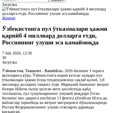
Загрузка
Жамият
Ўзбекистонга пул ўтказмалари ҳажми
қарийб 4 миллиард долларга етди,
Россиянинг улуши эса камаймоқда
7 July 2026, 12:30
30
Загрузка
Ўзбекистон, Тошкент - Batafsil.uz.
2026 йилнинг I чораги
якунларига кўра, Ўзбекистонга кириб келган халқаро пул
ўтказмалари ҳажми ўсиш тенденциясини сақлаб қолиб, 3,8
миллиард долларни ташкил этди. Марказий банкнинг меҳнат
бозори бўйича эълон қилган янги ҳисоботида қайд
этилишича, пул тушумларининг умумий миқдори ўтган
йилнинг мос даврига нисбатан 13 фоизга кўпайган бўлса-да,
маблағлар таркибида ва меҳнат миграцияси йўналишларида
Россия Федерациясининг улуши сезиларли даражада
қисқарган.