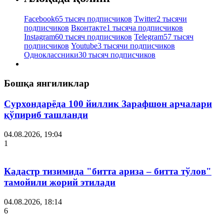
Facebook
65 тысяч подписчиков
Twitter
2 тысячи
подписчиков
Вконтакте
1 тысяча подписчиков
Instagram
60 тысяч подписчиков
Telegram
57 тысяч
подписчиков
Youtube
3 тысячи подписчиков
Одноклассники
30 тысяч подписчиков
Бошқа янгиликлар
Сурхондарёда 100 йиллик Зарафшон арчалари
қўпириб ташланди
04.08.2026, 19:04
1
Кадастр тизимида "битта ариза – битта тўлов"
тамойили жорий этилади
04.08.2026, 18:14
6