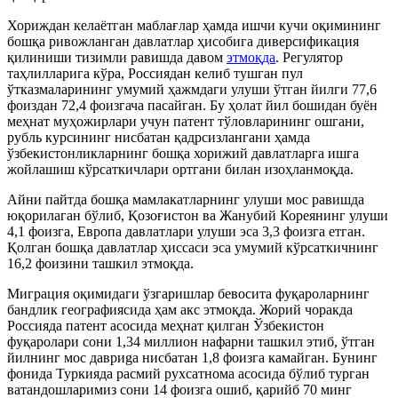
Хориждан келаётган маблағлар ҳамда ишчи кучи оқимининг
бошқа ривожланган давлатлар ҳисобига диверсификация
қилиниши тизимли равишда давом
этмоқда
. Регулятор
таҳлилларига кўра, Россиядан келиб тушган пул
ўтказмаларининг умумий ҳажмдаги улуши ўтган йилги 77,6
фоиздан 72,4 фоизгача пасайган. Бу ҳолат йил бошидан буён
меҳнат муҳожирлари учун патент тўловларининг ошгани,
рубль курсининг нисбатан қадрсизлангани ҳамда
ўзбекистонликларнинг бошқа хорижий давлатларга ишга
жойлашиш кўрсаткичлари ортгани билан изоҳланмоқда.
Айни пайтда бошқа мамлакатларнинг улуши мос равишда
юқорилаган бўлиб, Қозоғистон ва Жанубий Кореянинг улуши
4,1 фоизга, Европа давлатлари улуши эса 3,3 фоизга етган.
Қолган бошқа давлатлар ҳиссаси эса умумий кўрсаткичнинг
16,2 фоизини ташкил этмоқда.
Миграция оқимидаги ўзгаришлар бевосита фуқароларнинг
бандлик географиясида ҳам акс этмоқда. Жорий чоракда
Россияда патент асосида меҳнат қилган Ўзбекистон
фуқаролари сони 1,34 миллион нафарни ташкил этиб, ўтган
йилнинг мос давриga нисбатан 1,8 фоизга камайган. Бунинг
фонида Туркияда расмий рухсатнома асосида бўлиб турган
ватандошларимиз сони 14 фоизга ошиб, қарийб 70 минг