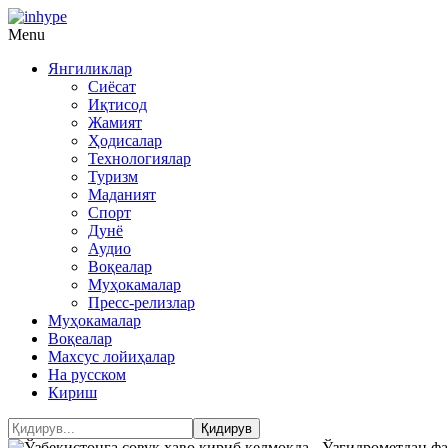
Menu
Янгиликлар
Сиёсат
Иқтисод
Жамият
Ҳодисалар
Технологиялар
Туризм
Маданият
Спорт
Дунё
Аудио
Воқеалар
Муҳокамалар
Пресс-релизлар
Муҳокамалар
Воқеалар
Махсус лойиҳалар
На русском
Кириш