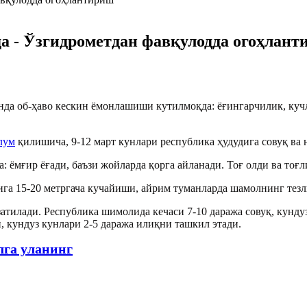
да - Ўзгидрометдан фавқулодда огоҳлан
нда об-ҳаво кескин ёмонлашиши кутилмоқда: ёғингарчилик, кучл
лум
қилишича, 9-12 март кунлари республика ҳудудига совуқ ва
: ёмғир ёғади, баъзи жойларда қорга айланади. Тоғ олди ва тоғ
га 15-20 метргача кучайиши, айрим туманларда шамолнинг тезл
атилади. Республика шимолида кечаси 7-10 даража совуқ, кундуз
и, кундуз кунлари 2-5 даража илиқни ташкил этади.
лга уланинг