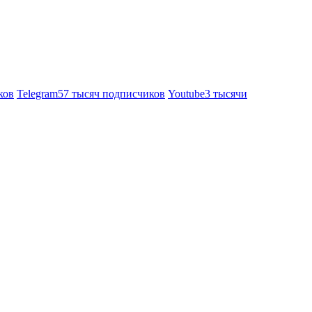
ков
Telegram
57 тысяч подписчиков
Youtube
3 тысячи