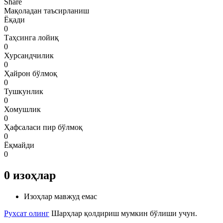
Share
Мақоладан таъсирланиш
Ёқади
0
Таҳсинга лойиқ
0
Хурсандчилик
0
Ҳайрон бўлмоқ
0
Тушкунлик
0
Хомушлик
0
Ҳафсаласи пир бўлмоқ
0
Ёқмайди
0
0
изоҳлар
Изоҳлар мавжуд емас
Рухсат олинг
Шарҳлар қолдириш мумкин бўлиши учун.