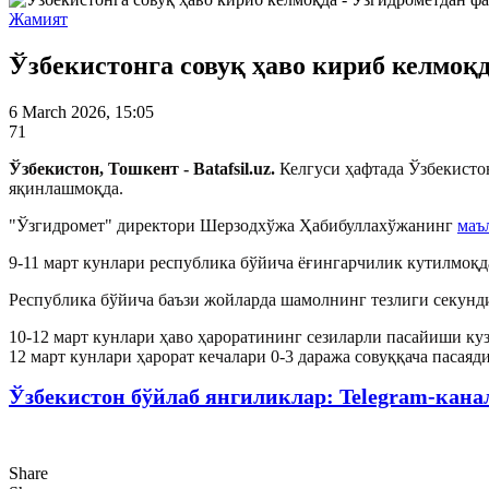
Жамият
Ўзбекистонга совуқ ҳаво кириб келмоқ
6 March 2026, 15:05
71
Ўзбекистон, Тошкент - Batafsil.uz.
Келгуси ҳафтада Ўзбекисто
яқинлашмоқда.
"Ўзгидромет" директори Шерзодхўжа Ҳабибуллахўжанинг
маъ
9-11 март кунлари республика бўйича ёғингарчилик кутилмоқда
Республика бўйича баъзи жойларда шамолнинг тезлиги секунди
10-12 март кунлари ҳаво ҳароратининг сезиларли пасайиши куз
12 март кунлари ҳарорат кечалари 0-3 даража совуққача пасаяд
Ўзбекистон бўйлаб янгиликлар: Telegram-кана
Share