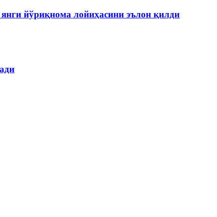
янги йўриқнома лойиҳасини эълон қилди
лади