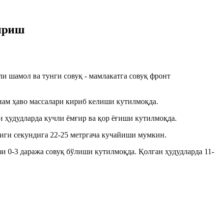
тириш
и шамол ва тунги совуқ - мамлакатга совуқ фронт
 нам ҳаво массалари кириб келиши кутилмоқда.
ли ҳудудларда кучли ёмғир ва қор ёғиши кутилмоқда.
иги секундига 22-25 метргача кучайиши мумкин.
и 0-3 даража совуқ бўлиши кутилмоқда. Қолган ҳудудларда 11-