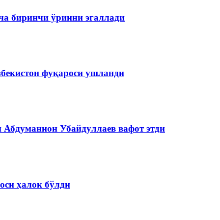
ча биринчи ўринни эгаллади
збекистон фуқароси ушланди
и Абдуманнон Убайдуллаев вафот этди
оси ҳалок бўлди