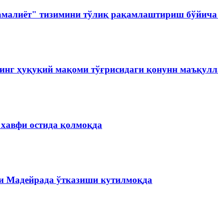
амалиёт" тизимини тўлиқ рақамлаштириш бўйича 
инг ҳуқуқий мақоми тўғрисидаги қонунн маъқул
 хавфи остида қолмоқда
и Мадейрада ўтказиши кутилмоқда