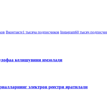
ков
Вконтакте
1 тысяча подписчиков
Instagram
60 тысяч подписчи
мудофаа келишувини имзолади
риалларнинг электрон реестри яратилади