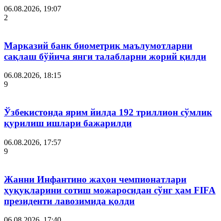
06.08.2026, 19:07
2
Марказий банк биометрик маълумотларни
сақлаш бўйича янги талабларни жорий қилди
06.08.2026, 18:15
9
Ўзбекистонда ярим йилда 192 триллион сўмлик
қурилиш ишлари бажарилди
06.08.2026, 17:57
9
Жанни Инфантино жаҳон чемпионатлари
ҳуқуқларини сотиш можаросидан сўнг ҳам FIFA
президенти лавозимида қолди
06.08.2026, 17:40