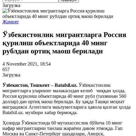
Загрузка
Жамият
Ўзбекистонлик мигрантларга Россия
қурилиш объектларида 40 минг
рублдан ортиқ маош берилади
4 November 2021, 18:54
657
Загрузка
Ўзбекистон, Тошкент – Batafsil.uz.
Ўзбекистонлик
мигрантларга уларнинг малакасидан келиб чиққан ҳолда,
Россия қурилиш объектларида 40 минг рубл (тахминан 560
доллар) дан ортиқ маош берилади. Бу ҳақда Ташқи меҳнат
миграцияси Агентлиги маълумотларига ҳавола қилган ҳолда
Batafsil.uz. мухбири хабар бермоқда.
Ҳозирда Ўзбекистонда 60 мутахассислик бўйича 10 минг
нафар мигрантларни танлаш жараёни давом этмоқда. Гап
Москва ва Санкт-Петербург шаҳарлари, Амурск,