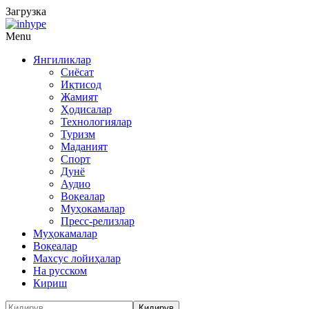
Загрузка
Menu
Янгиликлар
Сиёсат
Иқтисод
Жамият
Ҳодисалар
Технологиялар
Туризм
Маданият
Спорт
Дунё
Аудио
Воқеалар
Муҳокамалар
Пресс-релизлар
Муҳокамалар
Воқеалар
Махсус лойиҳалар
На русском
Кириш