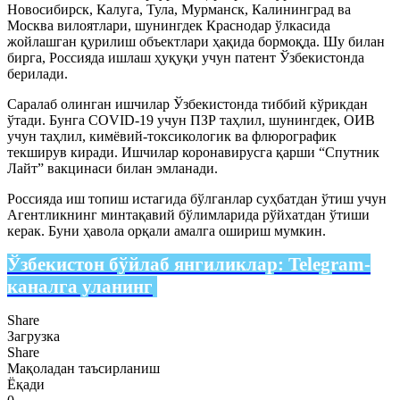
Новосибирск, Калуга, Тула, Мурманск, Калининград ва
Москва вилоятлари, шунингдек Краснодар ўлкасида
жойлашган қурилиш объектлари ҳақида бормоқда. Шу билан
бирга, Россияда ишлаш ҳуқуқи учун патент Ўзбекистонда
берилади.
Саралаб олинган ишчилар Ўзбекистонда тиббий кўрикдан
ўтади. Бунга COVID-19 учун ПЗР таҳлил, шунингдек, ОИВ
учун таҳлил, кимёвий-токсикологик ва флюрографик
текширув киради. Ишчилар коронавирусга қарши “Спутник
Лайт” вакцинаси билан эмланади.
Россияда иш топиш истагида бўлганлар суҳбатдан ўтиш учун
Агентликнинг минтақавий бўлимларида рўйхатдан ўтиши
керак. Буни ҳавола орқали амалга ошириш мумкин.
Ўзбекистон бўйлаб янгиликлар:
Telegram-
каналга уланинг
Share
Загрузка
Share
Мақоладан таъсирланиш
Ёқади