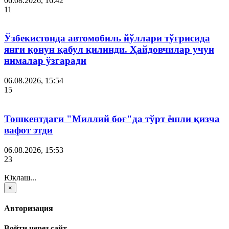
06.08.2026, 16:42
11
Ўзбекистонда автомобиль йўллари тўғрисида
янги қонун қабул қилинди. Ҳайдовчилар учун
нималар ўзгаради
06.08.2026, 15:54
15
Тошкентдаги "Миллий боғ"да тўрт ёшли қизча
вафот этди
06.08.2026, 15:53
23
Юклаш...
×
Авторизация
Войти через сайт