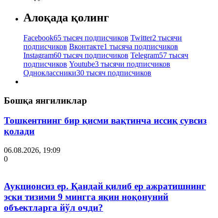
Алоқада қолинг
Facebook
65 тысяч подписчиков
Twitter
2 тысячи
подписчиков
Вконтакте
1 тысяча подписчиков
Instagram
60 тысяч подписчиков
Telegram
57 тысяч
подписчиков
Youtube
3 тысячи подписчиков
Одноклассники
30 тысяч подписчиков
Бошқа янгиликлар
Тошкентнинг бир қисми вақтинча иссиқ сувсиз
қолади
06.08.2026, 19:09
0
Аукционсиз ер. Қандай қилиб ер ажратишнинг
эски тизими 9 мингга яқин ноқонуний
объектларга йўл очди?