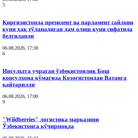
5
Қирғизистонда президент ва парламент сайлови
куни ҳақ тўланадиган дам олиш куни сифатида
белгиланди
06.08.2026, 17:30
6
Инсультга учраган ўзбекистонлик Бош
консулхона кўмагида Қозоғистондан Ватанга
қайтарилди
06.08.2026, 17:00
9
"Wildberries" логистика марказини
Ўзбекистонга кўчирмоқда