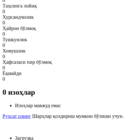
0
Таҳсинга лойиқ
0
Хурсандчилик
0
Ҳайрон бўлмоқ
0
Тушкунлик
0
Хомушлик
0
Ҳафсаласи пир бўлмоқ
0
Ёқмайди
0
0
изоҳлар
Изоҳлар мавжуд емас
Рухсат олинг
Шарҳлар қолдириш мумкин бўлиши учун.
Загрузка