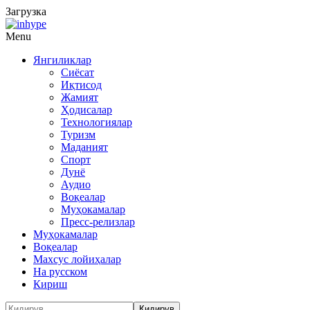
Загрузка
Menu
Янгиликлар
Сиёсат
Иқтисод
Жамият
Ҳодисалар
Технологиялар
Туризм
Маданият
Спорт
Дунё
Аудио
Воқеалар
Муҳокамалар
Пресс-релизлар
Муҳокамалар
Воқеалар
Махсус лойиҳалар
На русском
Кириш