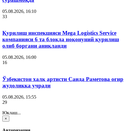
05.08.2026, 16:10
33
Қурилиш инспекцияси Мega Logistics Service
компанияси 6 та блокда ноқонуний қурилиш
олиб боргани аниқланди
05.08.2026, 16:00
16
Ўзбекистон халқ артисти Саида Раметова оғир
жудоликка учради
05.08.2026, 15:55
29
Юклаш...
×
Авторизация