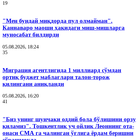
19
"Мен бундай миқдорда пул олмайман".
Каннаваро маоши ҳақидаги миш-мишларга
муносабат билдирди
05.08.2026, 18:24
35
Миграция агентлигида 1 миллиард сўмдан
ортиқ буджет маблағлари талон-торож
қилингани аниқланди
05.08.2026, 16:20
41
"Биз унинг шунчаки оддий бола бўлишини орзу
қиламиз". Тошкентлик уч ойлик Леоннинг ота-
онаси СМА га чалинган ўғлига ёрдам беришни
сўрашмоқда