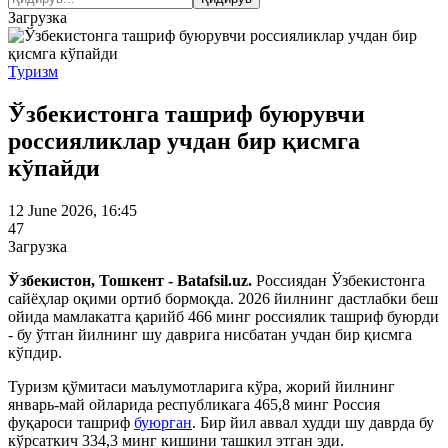
Загрузка
Туризм
Ўзбекистонга ташриф буюрувчи
россияликлар учдан бир қисмга
кўпайди
12 June 2026, 16:45
47
Загрузка
Ўзбекистон, Тошкент - Batafsil.uz.
Россиядан Ўзбекистонга
сайёҳлар оқими ортиб бормоқда. 2026 йилнинг дастлабки беш
ойида мамлакатга қарийб 466 минг россиялик ташриф буюрди
- бу ўтган йилнинг шу даврига нисбатан учдан бир қисмга
кўпдир.
Туризм қўмитаси маълумотларига кўра, жорий йилнинг
январь-май ойларида республикага 465,8 минг Россия
фуқароси ташриф
буюрган
. Бир йил аввал худди шу даврда бу
кўрсаткич 334,3 минг кишини ташкил этган эди.