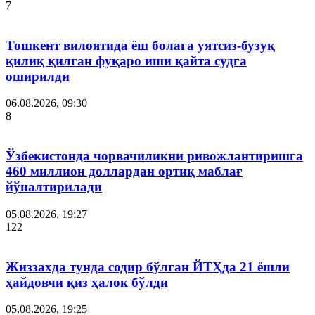
7
Тошкент вилоятида ёш болага уятсиз-бузуқ
қилиқ қилган фуқаро иши қайта судга
оширилди
06.08.2026, 09:30
8
Ўзбекистонда чорвачиликни ривожлантиришга
460 миллион доллардан ортиқ маблағ
йўналтирилади
05.08.2026, 19:27
122
Жиззахда тунда содир бўлган ЙТҲда 21 ёшли
ҳайдовчи қиз ҳалок бўлди
05.08.2026, 19:25