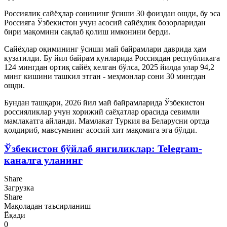
Россиялик сайёҳлар сонининг ўсиши 30 фоиздан ошди, бу эса
Россияга Ўзбекистон учун асосий сайёҳлик бозорларидан
бири мақомини сақлаб қолиш имконини берди.
Сайёҳлар оқимининг ўсиши май байрамлари даврида ҳам
кузатилди. Бу йил байрам кунларида Россиядан республикага
124 мингдан ортиқ сайёҳ келган бўлса, 2025 йилда улар 94,2
минг кишини ташкил этган - меҳмонлар сони 30 мингдан
ошди.
Бундан ташқари, 2026 йил май байрамларида Ўзбекистон
россияликлар учун хорижий саёҳатлар орасида севимли
мамлакатга айланди. Мамлакат Туркия ва Беларусни ортда
қолдириб, мавсумнинг асосий хит мақомига эга бўлди.
Ўзбекистон бўйлаб янгиликлар: Telegram-
каналга уланинг
Share
Загрузка
Share
Мақоладан таъсирланиш
Ёқади
0