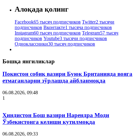
Алоқада қолинг
Facebook
65 тысяч подписчиков
Twitter
2 тысячи
подписчиков
Вконтакте
1 тысяча подписчиков
Instagram
60 тысяч подписчиков
Telegram
57 тысяч
подписчиков
Youtube
3 тысячи подписчиков
Одноклассники
30 тысяч подписчиков
Бошқа янгиликлар
Покистон собиқ вазири Буюк Британияда вояга
етмаганларни зўрлашда айбланмоқда
06.08.2026, 09:48
1
Ҳиндистон Бош вазири Нарендра Моди
Ўзбекистонга келиши кутилмоқда
06.08.2026, 09:33