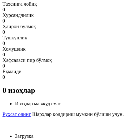
Таҳсинга лойиқ
0
Хурсандчилик
0
Ҳайрон бўлмоқ
0
Тушкунлик
0
Хомушлик
0
Ҳафсаласи пир бўлмоқ
0
Ёқмайди
0
0
изоҳлар
Изоҳлар мавжуд емас
Рухсат олинг
Шарҳлар қолдириш мумкин бўлиши учун.
Загрузка