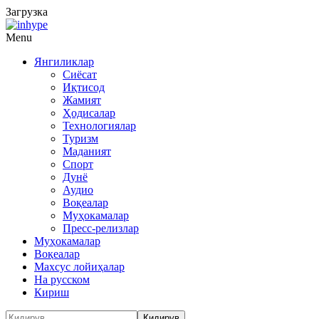
Загрузка
Menu
Янгиликлар
Сиёсат
Иқтисод
Жамият
Ҳодисалар
Технологиялар
Туризм
Маданият
Спорт
Дунё
Аудио
Воқеалар
Муҳокамалар
Пресс-релизлар
Муҳокамалар
Воқеалар
Махсус лойиҳалар
На русском
Кириш