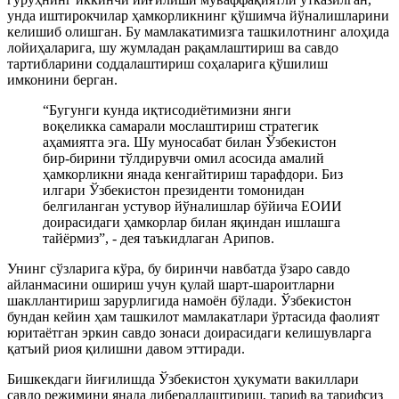
унда иштирокчилар ҳамкорликнинг қўшимча йўналишларини
келишиб олишган. Бу мамлакатимизга ташкилотнинг алоҳида
лойиҳаларига, шу жумладан рақамлаштириш ва савдо
тартибларини соддалаштириш соҳаларига қўшилиш
имконини берган.
“Бугунги кунда иқтисодиётимизни янги
воқеликка самарали мослаштириш стратегик
аҳамиятга эга. Шу муносабат билан Ўзбекистон
бир-бирини тўлдирувчи омил асосида амалий
ҳамкорликни янада кенгайтириш тарафдори. Биз
илгари Ўзбекистон президенти томонидан
белгиланган устувор йўналишлар бўйича ЕОИИ
доирасидаги ҳамкорлар билан яқиндан ишлашга
тайёрмиз”, - дея таъкидлаган Арипов.
Унинг сўзларига кўра, бу биринчи навбатда ўзаро савдо
айланмасини ошириш учун қулай шарт-шароитларни
шакллантириш зарурлигида намоён бўлади. Ўзбекистон
бундан кейин ҳам ташкилот мамлакатлари ўртасида фаолият
юритаётган эркин савдо зонаси доирасидаги келишувларга
қатъий риоя қилишни давом эттиради.
Бишкекдаги йиғилишда Ўзбекистон ҳукумати вакиллари
савдо режимини янада либераллаштириш, тариф ва тарифсиз