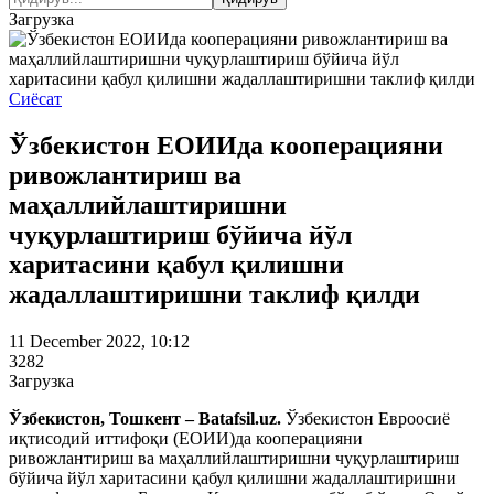
Загрузка
Сиёсат
Ўзбекистон ЕОИИда кооперацияни
ривожлантириш ва
маҳаллийлаштиришни
чуқурлаштириш бўйича йўл
харитасини қабул қилишни
жадаллаштиришни таклиф қилди
11 December 2022, 10:12
3282
Загрузка
Ўзбекистон, Тошкент – Batafsil.uz.
Ўзбекистон Евроосиё
иқтисодий иттифоқи (ЕОИИ)да кооперацияни
ривожлантириш ва маҳаллийлаштиришни чуқурлаштириш
бўйича йўл харитасини қабул қилишни жадаллаштиришни