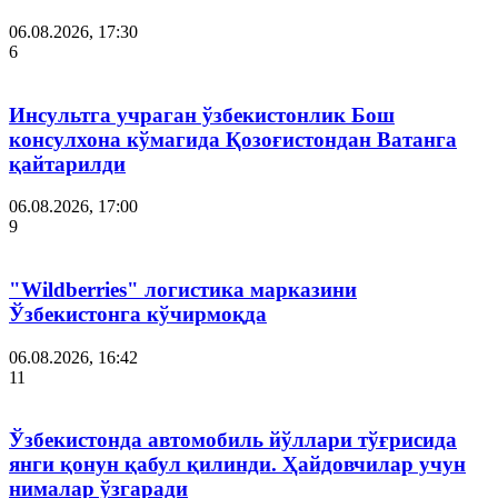
06.08.2026, 17:30
6
Инсультга учраган ўзбекистонлик Бош
консулхона кўмагида Қозоғистондан Ватанга
қайтарилди
06.08.2026, 17:00
9
"Wildberries" логистика марказини
Ўзбекистонга кўчирмоқда
06.08.2026, 16:42
11
Ўзбекистонда автомобиль йўллари тўғрисида
янги қонун қабул қилинди. Ҳайдовчилар учун
нималар ўзгаради