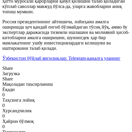
ҳатто муросали қарорларни қабул қилишни талаб қиладиган
кўплаб саволлар мавжуд бўлса-да, уларга жавобларни аниқ
топиш мумкин.
Россия президентининг айтишича, лойиҳани амалга
оширишда ҳеч қандай енгиб бўлмайдиган тўсиқ йўқ, аммо бу
экспертлар даражасида тизимли ишлашни ва молиявий ҳисоб-
китобларни амалга оширишни, шунингдек ҳар бир
мамлакатнинг ушбу инвестициялардаги келишуви ва
иштирокини талаб қилади.
Ўзбекистон бўйлаб янгиликлар:
Telegram-каналга уланинг
Share
Загрузка
Share
Мақоладан таъсирланиш
Ёқади
0
Таҳсинга лойиқ
0
Хурсандчилик
0
Ҳайрон бўлмоқ
0
Тушкунлик