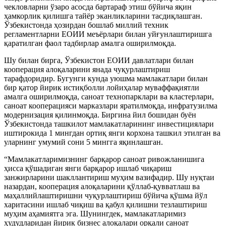
чекловларни ўзаро асосда бартараф этиш бўйича яқин
ҳамкорлик қилишга тайёр эканликларини тасдиқлашган.
Ўзбекистонда ҳозирдан бошлаб миллий техник
регламентларни ЕОИИ меъёрлари билан уйғунлаштиришга
қаратилган фаол тадбирлар амалга оширилмоқда.
Шу билан бирга, Ўзбекистон ЕОИИ давлатлари билан
кооперация алоқаларини янада чуқурлаштириш
тарафдоридир. Бугунги кунда уюшма мамлакатлари билан
бир қатор йирик истиқболли лойиҳалар муваффақиятли
амалга оширилмоқда, саноат технопарклари ва кластерлари,
саноат кооперацияси марказлари яратилмоқда, инфратузилма
модернизация қилинмоқда. Биргина йил бошидан буён
Ўзбекистонда ташкилот мамлакатларининг инвестициялари
иштирокида 1 мингдан ортиқ янги корхона ташкил этилган ва
уларнинг умумий сони 5 мингга яқинлашган.
“Мамлакатларимизнинг барқарор саноат ривожланишига
ҳисса қўшадиган янги барқарор ишлаб чиқариш
занжирларини шакллантириш муҳим вазифадир. Шу нуқтаи
назардан, кооперация алоқаларини қўллаб-қувватлаш ва
маҳаллийлаштиришни чуқурлаштириш бўйича қўшма йўл
харитасини ишлаб чиқиш ва қабул қилишни тезлаштириш
муҳим аҳамиятга эга. Шунингдек, мамлакатларимиз
ҳудудларидан йирик бизнес алоқалари орқали саноат