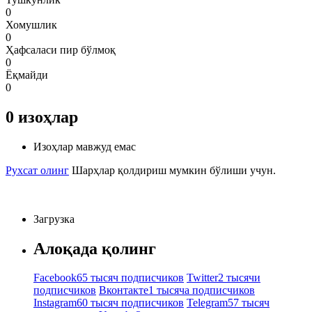
0
Хомушлик
0
Ҳафсаласи пир бўлмоқ
0
Ёқмайди
0
0
изоҳлар
Изоҳлар мавжуд емас
Рухсат олинг
Шарҳлар қолдириш мумкин бўлиши учун.
Загрузка
Алоқада қолинг
Facebook
65 тысяч подписчиков
Twitter
2 тысячи
подписчиков
Вконтакте
1 тысяча подписчиков
Instagram
60 тысяч подписчиков
Telegram
57 тысяч