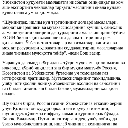
Ўзбекистон ҳукумати мамлакатга нисбатан озиқ-овқат ва хом
ашё экспортига чекловлар тарқатилмаслигини янада қўллаб-
қувватлашга умид қилмоқда.
“Шунингдек, иқлим кун тартибининг долзарб масалалари,
меҳнат миграцияси ва мутахассисларнинг кўчиши, сайёҳлик
алмашинувини ошириш дастурларини амалга ошириш бўйича
ЕОИИ билан яқин ҳамкорликни давом эттиришни режа
қилганмиз. Ўзбекистон товарлар ва хизматлар, капитал ва
меҳнат ресурслари ҳаракатини соддалаштириш масалаларида
янада тизимли мулоқотга тайёр”, -деди Бош вазир.
Учрашув давомида тўғридан – тўғри муҳокама қилинмаган ва
ичкарида кўриб чиқилган яна бир муҳим мавзу-бу Россия,
Қозоғистон ва Ўзбекистон ўртасида уч томонлама газ
иттифоқини яратишдир. Мутахассисларнинг таъкидлашича,
ушбу истиқболли лойиҳа Ўзбекистон аҳолиси ва саноатини
газ билан таъминлаш билан боғлиқ муаммоларни ҳал қила
олади.
Шу билан бирга, Россия газини Ўзбекистонга етказиб бериш
учун Қозоғистон ҳудуди орқали янги қувур тизимини,
шунингдек қўшимча инфратузилмани қуриш керак бўлади.
Бироқ, Владимир Путин ишонтирганидек, ушбу лойиҳада
ўзаро мувофиқлаштириш, ишлаб чиқиш ва келишилган ва