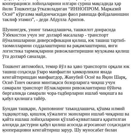
кооперацияси лойиҳаларини илгари суриш мақсадида ҳар
йили Тошкентда ўтказиладиган “ИННОПРОМ. Марказий
Осиё” кўргазма майдончасидан фаол равишда фойдаланишни
таклиф этамиз”, - деди Абдулла Арипов.
Шунингдек, унинг таъкидлашича, ташкилот доирасида
Ўзбекистон учун энг долзарб масалалар - транспорт
йўналишларини диверсификация қилиш, юк ташиш тартиб-
таомилларини соддалаштириш ва рақамлаштириш, янги
логистика тармоқларини ривожлантиришни муҳокама қилиш
ўта долзарб саналади.
Тошкент автомобил, темир йўл ва ҳаво транспорти орқали юк
ташиш соҳасида ўзаро манфаатли ҳамкорликни янада
кенгайтиришдан манфаатдор, Жанубий Осиё ва Яқин Шарқ,
Осиё-Тинч океани минтақаси бозорларига чиқиш учун
самарали транспорт йўлакларини ривожлантириш бўйича
биргаликда самарали чора-тадбирларни ишлаб чиқишга ва
қабул қилишга тайёр.
Бундан ташқари, Ариповнинг таъкидлашича, қўшма илмий
тадқиқотлар, қишлоқ хўжалиги экинларни ишлаб чиқариш ва
қайта ишлаш лойиҳаларини қўллаб-қувватлашга қаратилган
алоҳида дастурни қабул қилиш асосида агросаноат соҳасидаги
кооперацияни кенгайтириш зарур. Шу муносабат билан