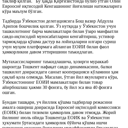
таклиф қилган. Бу ҳақда Қирғизистонда бўлиб ўтган Олий
Евроосиё иқтисодий Кенгашининг йиғилиши натижаларига
кўра маълум бўлган.
Тадбирда Ўзбекистон делегациясига Бош вазир Абдулла
Арипов бошчилик қилган. Ўз нутқида у Ўзбекистон учун
ташкилотнинг барча мамлакатлари билан ўзаро манфаатли
савдо-иқтисодий муносабатларни кенгайтириш, устивор
тармоқларда қўшма дастур ва лойиҳаларни илгари суриш
учун муҳим платформага айланган ЕОИИ билан фаол
ҳамкорликни давом эттиришини таъкидлаган.
Мутахассисларнинг таъкидлашича, ҳозирги мураккаб
шароитда Тошкент нафақат савдо динамикасини, балки
ташкилот доирасидаги саноат кооперацияси кўламини ҳам
сақлаб қола олмоқда. Масалан, ўтган йил якунларига кўра,
Ўзбекистоннинг ЕОИИ мамлакатлари билан товар
айирбошлаш ҳажми 30 фоизга, бу йил эса яна 40 фоизга
ошган.
Бундан ташқари, уч йиллик қўшма тадбирлар режасини
амалга ошириш доирасида Евроосиё иқтисодий комиссияси
(ЕОИК) билан тизимли ҳамкорлик давом этмоқда. Жорий
йилнинг июль ойида Тошкентда ЕОИК ва Ўзбекистон
ҳукумати ўртасидаги ҳамкорлик бўйича қўшма ишчи
гуруҳнинг иккинчи йиғилиши муваффақиятли ўтказилган,