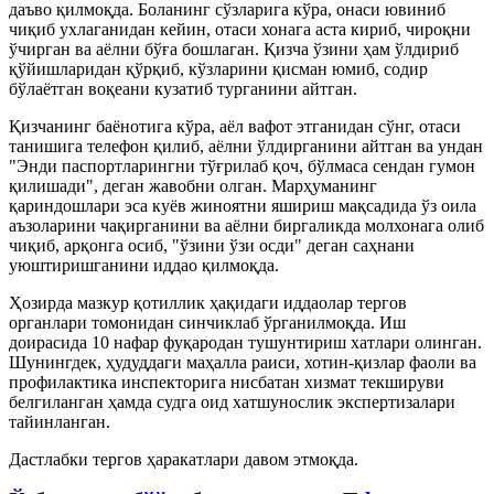
даъво қилмоқда. Боланинг сўзларига кўра, онаси ювиниб
чиқиб ухлаганидан кейин, отаси хонага аста кириб, чироқни
ўчирган ва аёлни бўға бошлаган. Қизча ўзини ҳам ўлдириб
қўйишларидан қўрқиб, кўзларини қисман юмиб, содир
бўлаётган воқеани кузатиб турганини айтган.
Қизчанинг баёнотига кўра, аёл вафот этганидан сўнг, отаси
танишига телефон қилиб, аёлни ўлдирганини айтган ва ундан
"Энди паспортларингни тўғрилаб қоч, бўлмаса сендан гумон
қилишади", деган жавобни олган. Марҳуманинг
қариндошлари эса куёв жиноятни яшириш мақсадида ўз оила
аъзоларини чақирганини ва аёлни биргаликда молхонага олиб
чиқиб, арқонга осиб, "ўзини ўзи осди" деган саҳнани
уюштиришганини иддао қилмоқда.
Ҳозирда мазкур қотиллик ҳақидаги иддаолар тергов
органлари томонидан синчиклаб ўрганилмоқда. Иш
доирасида 10 нафар фуқародан тушунтириш хатлари олинган.
Шунингдек, ҳудуддаги маҳалла раиси, хотин-қизлар фаоли ва
профилактика инспекторига нисбатан хизмат текшируви
белгиланган ҳамда судга оид хатшунослик экспертизалари
тайинланган.
Дастлабки тергов ҳаракатлари давом этмоқда.