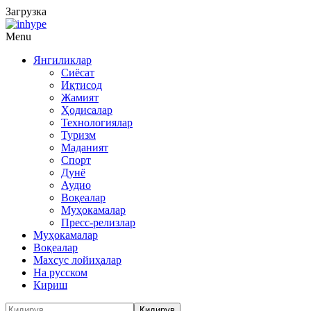
Загрузка
Menu
Янгиликлар
Сиёсат
Иқтисод
Жамият
Ҳодисалар
Технологиялар
Туризм
Маданият
Спорт
Дунё
Аудио
Воқеалар
Муҳокамалар
Пресс-релизлар
Муҳокамалар
Воқеалар
Махсус лойиҳалар
На русском
Кириш