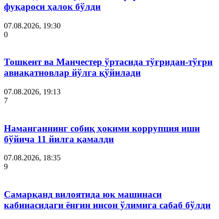
фуқароси ҳалок бўлди
07.08.2026, 19:30
0
Тошкент ва Манчестер ўртасида тўғридан-тўғри
авиақатновлар йўлга қўйилади
07.08.2026, 19:13
7
Наманганнинг собиқ ҳокими коррупция иши
бўйича 11 йилга қамалди
07.08.2026, 18:35
9
Самарқанд вилоятида юк машинаси
кабинасидаги ёнғин инсон ўлимига сабаб бўлди