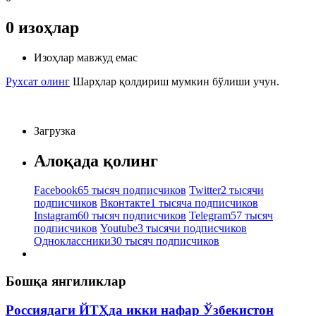
0
изоҳлар
Изоҳлар мавжуд емас
Рухсат олинг
Шарҳлар қолдириш мумкин бўлиши учун.
Загрузка
Алоқада қолинг
Facebook
65 тысяч подписчиков
Twitter
2 тысячи
подписчиков
Вконтакте
1 тысяча подписчиков
Instagram
60 тысяч подписчиков
Telegram
57 тысяч
подписчиков
Youtube
3 тысячи подписчиков
Одноклассники
30 тысяч подписчиков
Бошқа янгиликлар
Россиядаги ЙТҲда икки нафар Ўзбекистон