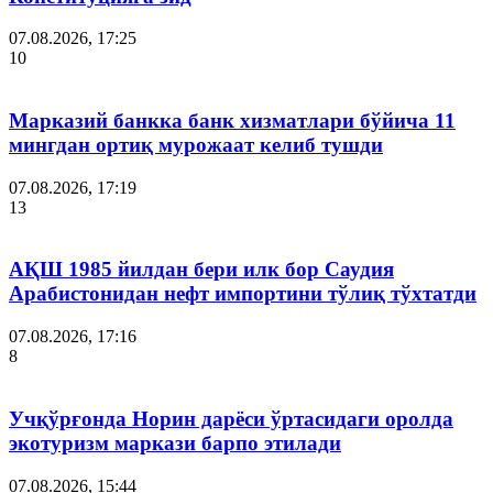
07.08.2026, 17:25
10
Марказий банкка банк хизматлари бўйича 11
мингдан ортиқ мурожаат келиб тушди
07.08.2026, 17:19
13
АҚШ 1985 йилдан бери илк бор Саудия
Арабистонидан нефт импортини тўлиқ тўхтатди
07.08.2026, 17:16
8
Учқўрғонда Норин дарёси ўртасидаги оролда
экотуризм маркази барпо этилади
07.08.2026, 15:44