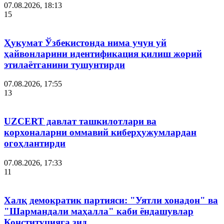
07.08.2026, 18:13
15
Ҳукумат Ўзбекистонда нима учун уй
ҳайвонларини идентификация қилиш жорий
этилаётганини тушунтирди
07.08.2026, 17:55
13
UZCERT давлат ташкилотлари ва
корхоналарни оммавий киберҳужумлардан
огоҳлантирди
07.08.2026, 17:33
11
Халқ демократик партияси: "Уятли хонадон" ва
"Шармандали маҳалла" каби ёндашувлар
Конституцияга зид