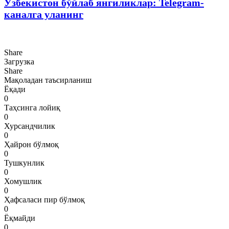
Ўзбекистон бўйлаб янгиликлар: Telegram-
каналга уланинг
Share
Загрузка
Share
Мақоладан таъсирланиш
Ёқади
0
Таҳсинга лойиқ
0
Хурсандчилик
0
Ҳайрон бўлмоқ
0
Тушкунлик
0
Хомушлик
0
Ҳафсаласи пир бўлмоқ
0
Ёқмайди
0