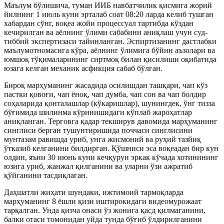
Маълум бўлишича, туман ИИБ навбатчилик қисмига жорий
йилнинг 1 июль куни эрталаб соат 08:20 ларда келиб тушган
хабардан сўнг, воқеа жойи процессуал тартибда кўздан
кечирилган ва аёлнинг ўлими сабабини аниқлаш учун суд-
тиббий экспертизаси тайинланган. Эспиртизанинг дастлабки
маълумотномасига кўра, аёлнинг ўлимига бўйин аъзолари ва
юмшоқ тўқималарининг сиртмоқ билан қисилиши оқибатида
юзага келган механик асфикция сабаб бўлган.
Бироқ марҳуманинг жасадида осилишдан ташқари, чап кўз
пастки қовоғи, чап ёноқ, чап думба, чап сон ва чап болдир
соҳаларида қонталашлар (кўкаришлар), шунингдек, ўнг тизза
бўғимида шилинма кўринишидаги кўплаб жароҳатлар
аниқланган. Терговга қадар текширув давомида марҳуманинг
синглиси берган тушунтиришида поччаси синглисини
мунтазам равишда уриб, унга жисмоний ва руҳий тазйиқ
ўтказиб келганини билдирган. Қўшниси эса воқеадан бир кун
олдин, яъни 30 июнь куни кечқурун эркак кўчада хотинининг
юзига уриб, жанжал қилганини ва уларни ўзи ажратиб
қўйганини тасдиқлаган.
Даҳшатли жиҳати шундаки, ижтимоий тармоқларда
марҳуманинг 8 ёшли қизи иштирокидаги видеомурожаат
тарқалган. Унда қизча онаси ўз жонига қасд қилмаганини,
балки отаси томонидан уйда тунда бўғиб ўлдирилганини