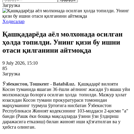
Загрузка
Ҳодисалар
Қашқадарёда аёл молхонада осилган
ҳолда топилди. Унинг қизи бу ишни
отаси қилганини айтмоқда
9 July 2026, 15:10
85
Загрузка
Ўзбекистон, Тошкент - Batafsil.uz.
Қашқадарё вилояти
Косон туманида яшаган 36 ёшли аёлнинг жасади ўз яшаш уйи
молхонасида болорга осилган ҳолда топилди. Мазкур ҳолат
юзасидан Косон тумани прокуратураси томонидан
марҳуманинг турмуш ўртоғига нисбатан Ўзбекистон
Республикаси Жиноят кодексининг 103-моддаси 2-қисми "а"
банди (Рашк ёки бошқа мақсадларда ўзини ўзи ўлдириш
даражасига етказиш) билан жиноят иши қўзғатилган ва у
ҳибсга олинган.