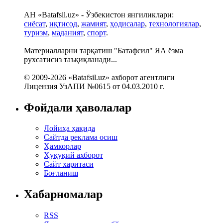
АН «Batafsil.uz» - Ўзбекистон янгиликлари:
сиёсат
,
иқтисод
,
жамият
,
ҳодисалар
,
технологиялар
,
туризм
,
маданият
,
спорт
.
Материалларни тарқатиш "Батафсил" ЯА ёзма
рухсатисиз таъқиқланади...
© 2009-2026 «Batafsil.uz» ахборот агентлиги
Лицензия УзАПИ №0615 от 04.03.2010 г.
Фойдали ҳаволалар
Лойиҳа ҳақида
Сайтда реклама осиш
Ҳамкорлар
Ҳуқуқий ахборот
Сайт харитаси
Боғланиш
Хабарномалар
RSS