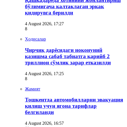
Қашқадарёда хотинини жонлантириш
бўлимигача калтаклаган эркак
қидирувга берилди
4 August 2026, 17:27
8
Ҳодисалар
Чирчиқ дарёсидаги ноқонуний
қазишма сабаб табиатга қарийб 2
триллион сўмлик зарар етказилди
4 August 2026, 17:25
8
Жамият
Тошкентда автомобилларни эвакуация
қилиш учун ягона тарифлар
белгиланди
4 August 2026, 16:57