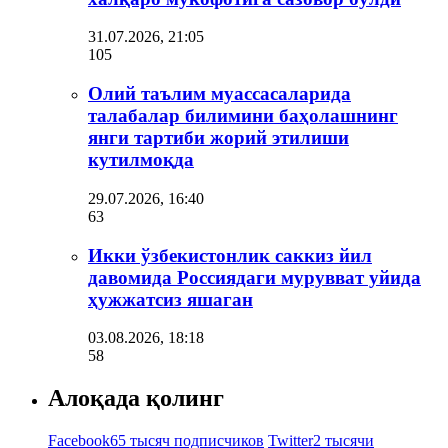
31.07.2026, 21:05
105
Олий таълим муассасаларида
талабалар билимини баҳолашнинг
янги тартиби жорий этилиши
кутилмоқда
29.07.2026, 16:40
63
Икки ўзбекистонлик саккиз йил
давомида Россиядаги мурувват уйида
ҳужжатсиз яшаган
03.08.2026, 18:18
58
Алоқада қолинг
Facebook
65 тысяч подписчиков
Twitter
2 тысячи