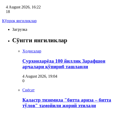
4 August 2026, 16:22
18
Кўпроқ янгиликлар
Загрузка
Сўнгги янгиликлар
Ҳодисалар
Сурхондарёда 100 йиллик Зарафшон
арчалари қўпириб ташланди
4 August 2026, 19:04
0
Сиёсат
Кадастр тизимида "битта ариза – битта
тўлов" тамойили жорий этилади