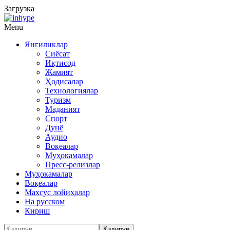
Загрузка
Menu
Янгиликлар
Сиёсат
Иқтисод
Жамият
Ҳодисалар
Технологиялар
Туризм
Маданият
Спорт
Дунё
Аудио
Воқеалар
Муҳокамалар
Пресс-релизлар
Муҳокамалар
Воқеалар
Махсус лойиҳалар
На русском
Кириш