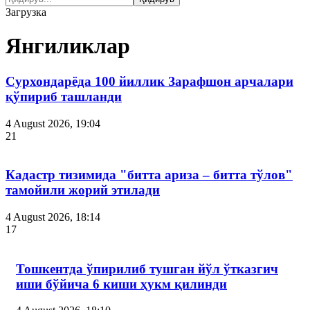
Загрузка
Янгиликлар
Сурхондарёда 100 йиллик Зарафшон арчалари
қўпириб ташланди
4 August 2026, 19:04
21
Кадастр тизимида "битта ариза – битта тўлов"
тамойили жорий этилади
4 August 2026, 18:14
17
Тошкентда ўпирилиб тушган йўл ўтказгич
иши бўйича 6 киши ҳукм қилинди