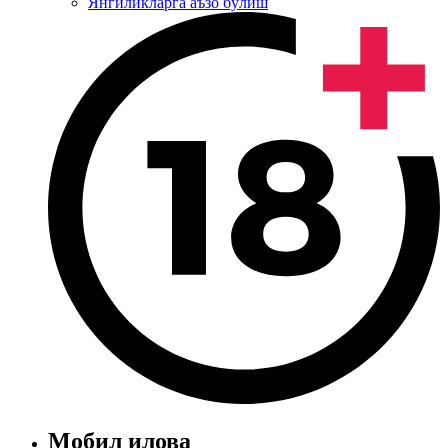
Янгиликларга аъзо бўлиш
Мобил илова