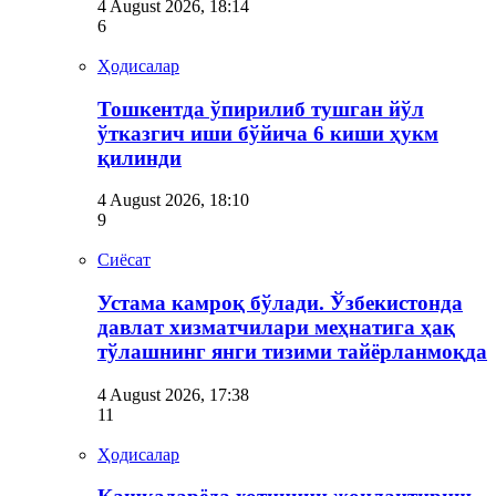
4 August 2026, 18:14
6
Ҳодисалар
Тошкентда ўпирилиб тушган йўл
ўтказгич иши бўйича 6 киши ҳукм
қилинди
4 August 2026, 18:10
9
Сиёсат
Устама камроқ бўлади. Ўзбекистонда
давлат хизматчилари меҳнатига ҳақ
тўлашнинг янги тизими тайёрланмоқда
4 August 2026, 17:38
11
Ҳодисалар