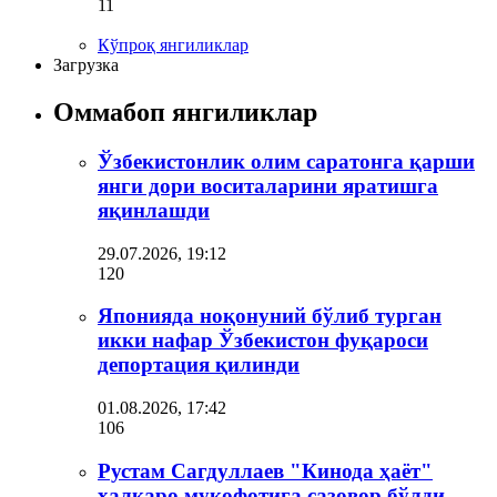
11
Кўпроқ янгиликлар
Загрузка
Оммабоп янгиликлар
Ўзбекистонлик олим саратонга қарши
янги дори воситаларини яратишга
яқинлашди
29.07.2026, 19:12
120
Японияда ноқонуний бўлиб турган
икки нафар Ўзбекистон фуқароси
депортация қилинди
01.08.2026, 17:42
106
Рустам Сагдуллаев "Кинода ҳаёт"
халқаро мукофотига сазовор бўлди