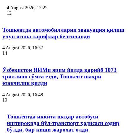
4 August 2026, 17:25
12
Тошкентда автомобилларни эвакуация қилиш
учун ягона тарифлар белгиланди
4 August 2026, 16:57
14
Ўзбекистон ЯИМи ярим йилда қарийб 1073
триллион сўмга етди, Тошкент шаҳри
етакчилик қилди
4 August 2026, 16:48
10
Тошкентда иккита шаҳар автобуси
иштирокида йўл-транспорт ҳодисаси содир
бўлди, бир киши жароҳат олди