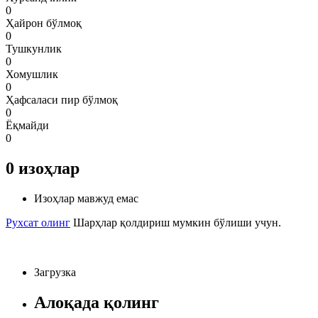
0
Ҳайрон бўлмоқ
0
Тушкунлик
0
Хомушлик
0
Ҳафсаласи пир бўлмоқ
0
Ёқмайди
0
0
изоҳлар
Изоҳлар мавжуд емас
Рухсат олинг
Шарҳлар қолдириш мумкин бўлиши учун.
Загрузка
Алоқада қолинг