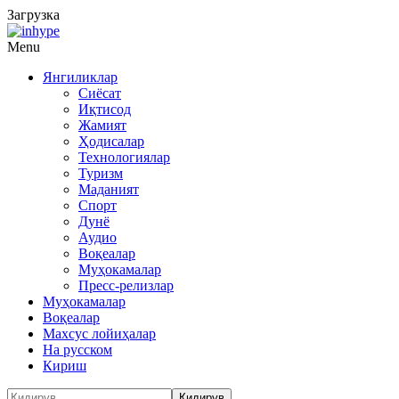
Загрузка
Menu
Янгиликлар
Сиёсат
Иқтисод
Жамият
Ҳодисалар
Технологиялар
Туризм
Маданият
Спорт
Дунё
Аудио
Воқеалар
Муҳокамалар
Пресс-релизлар
Муҳокамалар
Воқеалар
Махсус лойиҳалар
На русском
Кириш