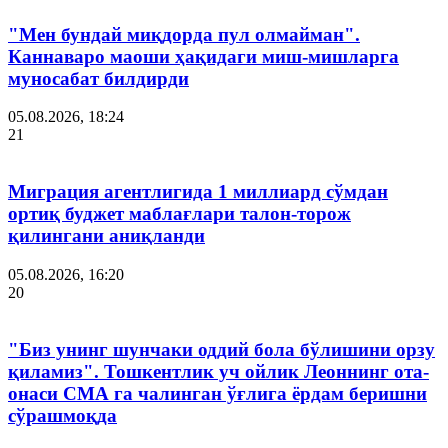
"Мен бундай миқдорда пул олмайман".
Каннаваро маоши ҳақидаги миш-мишларга
муносабат билдирди
05.08.2026, 18:24
21
Миграция агентлигида 1 миллиард сўмдан
ортиқ буджет маблағлари талон-торож
қилингани аниқланди
05.08.2026, 16:20
20
"Биз унинг шунчаки оддий бола бўлишини орзу
қиламиз". Тошкентлик уч ойлик Леоннинг ота-
онаси СМА га чалинган ўғлига ёрдам беришни
сўрашмоқда