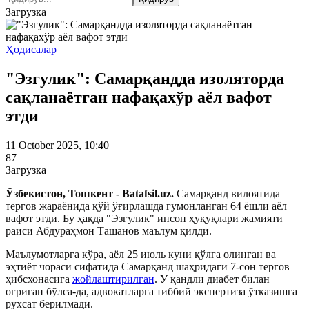
Загрузка
Ҳодисалар
"Эзгулик": Самарқандда изоляторда
сақланаётган нафақахўр аёл вафот
этди
11 October 2025, 10:40
87
Загрузка
Ўзбекистон, Тошкент - Batafsil.uz.
Самарқанд вилоятида
тергов жараёнида қўй ўғирлашда гумонланган 64 ёшли аёл
вафот этди. Бу ҳақда "Эзгулик" инсон ҳуқуқлари жамияти
раиси Абдураҳмон Ташанов маълум қилди.
Маълумотларга кўра, аёл 25 июль куни қўлга олинган ва
эҳтиёт чораси сифатида Самарқанд шаҳридаги 7-сон тергов
ҳибсхонасига
жойлаштирилган
. У қандли диабет билан
оғриган бўлса-да, адвокатларга тиббий экспертиза ўтказишга
рухсат берилмади.