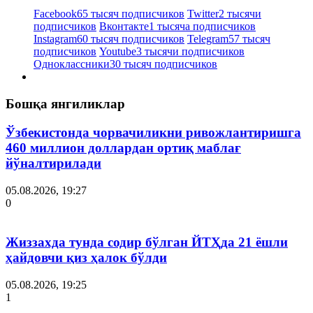
Facebook
65 тысяч подписчиков
Twitter
2 тысячи
подписчиков
Вконтакте
1 тысяча подписчиков
Instagram
60 тысяч подписчиков
Telegram
57 тысяч
подписчиков
Youtube
3 тысячи подписчиков
Одноклассники
30 тысяч подписчиков
Бошқа янгиликлар
Ўзбекистонда чорвачиликни ривожлантиришга
460 миллион доллардан ортиқ маблағ
йўналтирилади
05.08.2026, 19:27
0
Жиззахда тунда содир бўлган ЙТҲда 21 ёшли
ҳайдовчи қиз ҳалок бўлди
05.08.2026, 19:25
1