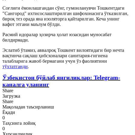
Соғлиғи ёмонлашгандан сўнг, гумонланувчи Тошкентдаги
"Сангород" ихтисослаштирилган шифохонасига ўтказилган,
бироқ тез орада яна изоляторга қайтарилган. Кеча унинг
вафот этгани маълум бўлди.
Расмий идоралар ҳозирча ҳолат юзасидан муносабат
билдирмади.
Эслатиб ўтамиз, аввалроқ Тошкент вилоятидаги бир нечта
вақтинча сақлаш ҳибсхоналари санитария-гигиена
талабларига жавоб бермагани учун ўз фаолиятини
тўхтатганди
.
Ўзбекистон бўйлаб янгиликлар: Telegram-
каналга уланинг
Share
Загрузка
Share
Мақоладан таъсирланиш
Ёқади
0
Таҳсинга лойиқ
0
Хурсандчилик