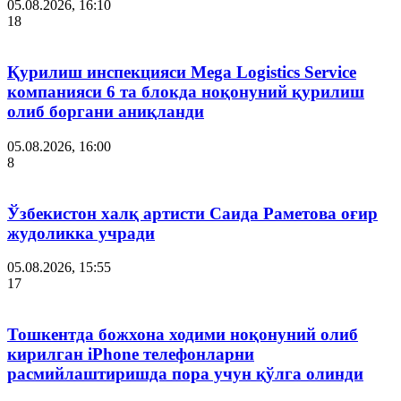
05.08.2026, 16:10
18
Қурилиш инспекцияси Мega Logistics Service
компанияси 6 та блокда ноқонуний қурилиш
олиб боргани аниқланди
05.08.2026, 16:00
8
Ўзбекистон халқ артисти Саида Раметова оғир
жудоликка учради
05.08.2026, 15:55
17
Тошкентда божхона ходими ноқонуний олиб
кирилган iPhone телефонларни
расмийлаштиришда пора учун қўлга олинди