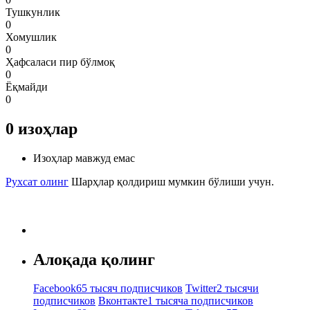
Тушкунлик
0
Хомушлик
0
Ҳафсаласи пир бўлмоқ
0
Ёқмайди
0
0
изоҳлар
Изоҳлар мавжуд емас
Рухсат олинг
Шарҳлар қолдириш мумкин бўлиши учун.
Алоқада қолинг
Facebook
65 тысяч подписчиков
Twitter
2 тысячи
подписчиков
Вконтакте
1 тысяча подписчиков