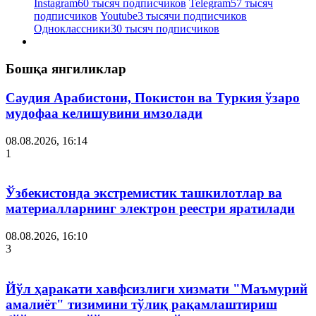
Instagram
60 тысяч подписчиков
Telegram
57 тысяч
подписчиков
Youtube
3 тысячи подписчиков
Одноклассники
30 тысяч подписчиков
Бошқа янгиликлар
Саудия Арабистони, Покистон ва Туркия ўзаро
мудофаа келишувини имзолади
08.08.2026, 16:14
1
Ўзбекистонда экстремистик ташкилотлар ва
материалларнинг электрон реестри яратилади
08.08.2026, 16:10
3
Йўл ҳаракати хавфсизлиги хизмати "Маъмурий
амалиёт" тизимини тўлиқ рақамлаштириш