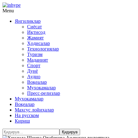
Menu
Янгиликлар
Сиёсат
Иқтисод
Жамият
Ҳодисалар
Технологиялар
Туризм
Маданият
Спорт
Дунё
Аудио
Воқеалар
Муҳокамалар
Пресс-релизлар
Муҳокамалар
Воқеалар
Махсус лойиҳалар
На русском
Кириш