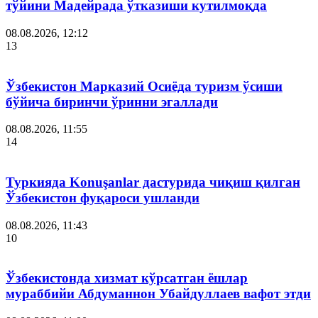
тўйини Мадейрада ўтказиши кутилмоқда
08.08.2026, 12:12
13
Ўзбекистон Марказий Осиёда туризм ўсиши
бўйича биринчи ўринни эгаллади
08.08.2026, 11:55
14
Туркияда Konuşanlar дастурида чиқиш қилган
Ўзбекистон фуқароси ушланди
08.08.2026, 11:43
10
Ўзбекистонда хизмат кўрсатган ёшлар
мураббийи Абдуманнон Убайдуллаев вафот этди