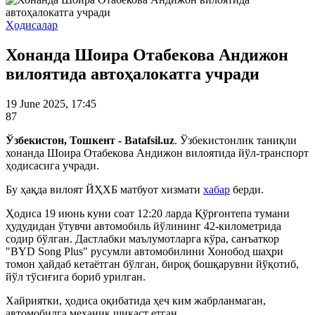
Ҳодисалар
Хонанда Шоира Отабекова Андижон
вилоятида автоҳалокатга учради
19 June 2025, 17:45
87
Ўзбекистон, Тошкент - Batafsil.uz
. Ўзбекистонлик таниқли
хонанда Шоира Отабекова Андижон вилоятида йўл-транспорт
ҳодисасига учради.
Бу ҳақда вилоят ЙҲХБ матбуот хизмати
хабар
берди.
Ҳодиса 19 июнь куни соат 12:20 ларда Қўрғонтепа тумани
ҳудудидан ўтувчи автомобиль йўлининг 42-километрида
содир бўлган. Дастлабки маълумотларга кўра, санъаткор
"BYD Song Plus" русумли автомобилини Хонобод шаҳри
томон ҳайдаб кетаётган бўлган, бироқ бошқарувни йўқотиб,
йўл тўсиғига бориб урилган.
Хайриятки, ҳодиса оқибатида ҳеч ким жабрланмаган,
автомобилга механик шикаст етган.