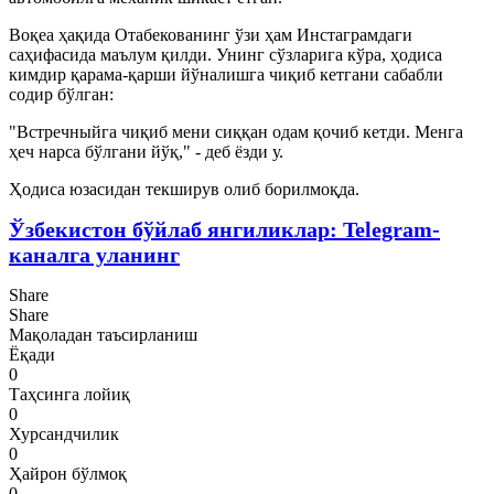
Воқеа ҳақида Отабекованинг ўзи ҳам Инстаграмдаги
саҳифасида маълум қилди. Унинг сўзларига кўра, ҳодиса
кимдир қарама-қарши йўналишга чиқиб кетгани сабабли
содир бўлган:
"Встречныйга чиқиб мени сиққан одам қочиб кетди. Менга
ҳеч нарса бўлгани йўқ," - деб ёзди у.
Ҳодиса юзасидан текширув олиб борилмоқда.
Ўзбекистон бўйлаб янгиликлар: Telegram-
каналга уланинг
Share
Share
Мақоладан таъсирланиш
Ёқади
0
Таҳсинга лойиқ
0
Хурсандчилик
0
Ҳайрон бўлмоқ
0