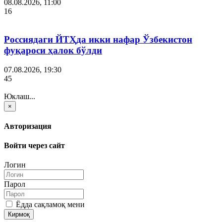
08.08.2026, 11:00
16
Россиядаги ЙТҲда икки нафар Ўзбекистон
фуқароси ҳалок бўлди
07.08.2026, 19:30
45
Юклаш...
×
Авторизация
Войти через сайт
Логин
Парол
Ёдда сақламоқ мени