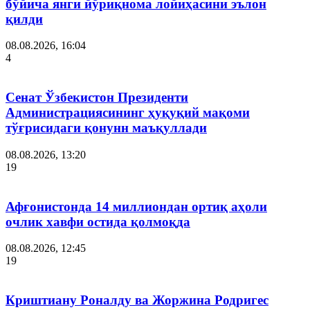
бўйича янги йўриқнома лойиҳасини эълон
қилди
08.08.2026, 16:04
4
Сенат Ўзбекистон Президенти
Администрациясининг ҳуқуқий мақоми
тўғрисидаги қонунн маъқуллади
08.08.2026, 13:20
19
Афғонистонда 14 миллиондан ортиқ аҳоли
очлик хавфи остида қолмоқда
08.08.2026, 12:45
19
Криштиану Роналду ва Жоржина Родригес