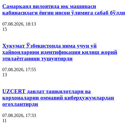
Самарқанд вилоятида юк машинаси
кабинасидаги ёнғин инсон ўлимига сабаб бўлди
07.08.2026, 18:13
15
Ҳукумат Ўзбекистонда нима учун уй
ҳайвонларини идентификация қилиш жорий
этилаётганини тушунтирди
07.08.2026, 17:55
13
UZCERT давлат ташкилотлари ва
корхоналарни оммавий киберҳужумлардан
огоҳлантирди
07.08.2026, 17:33
11