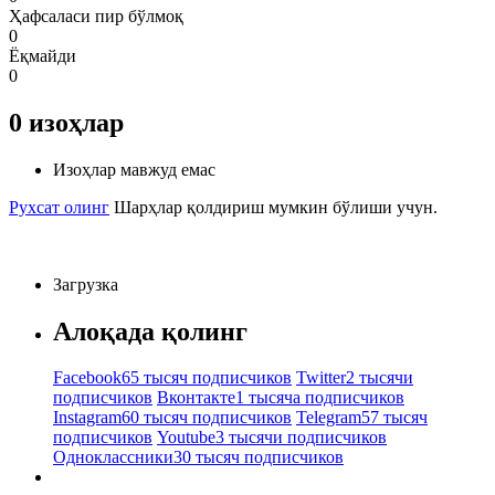
Ҳафсаласи пир бўлмоқ
0
Ёқмайди
0
0
изоҳлар
Изоҳлар мавжуд емас
Рухсат олинг
Шарҳлар қолдириш мумкин бўлиши учун.
Загрузка
Алоқада қолинг
Facebook
65 тысяч подписчиков
Twitter
2 тысячи
подписчиков
Вконтакте
1 тысяча подписчиков
Instagram
60 тысяч подписчиков
Telegram
57 тысяч
подписчиков
Youtube
3 тысячи подписчиков
Одноклассники
30 тысяч подписчиков