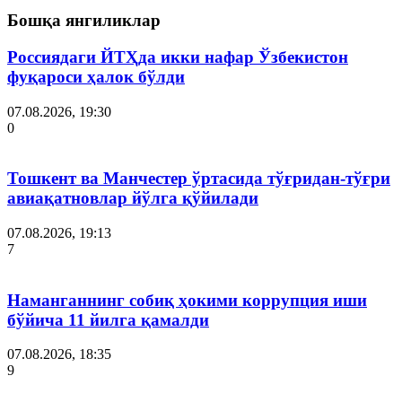
Бошқа янгиликлар
Россиядаги ЙТҲда икки нафар Ўзбекистон
фуқароси ҳалок бўлди
07.08.2026, 19:30
0
Тошкент ва Манчестер ўртасида тўғридан-тўғри
авиақатновлар йўлга қўйилади
07.08.2026, 19:13
7
Наманганнинг собиқ ҳокими коррупция иши
бўйича 11 йилга қамалди
07.08.2026, 18:35
9