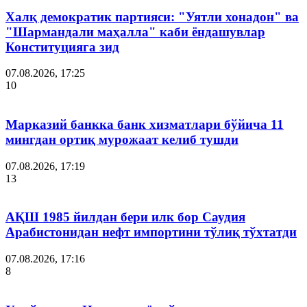
Халқ демократик партияси: "Уятли хонадон" ва
"Шармандали маҳалла" каби ёндашувлар
Конституцияга зид
07.08.2026, 17:25
10
Марказий банкка банк хизматлари бўйича 11
мингдан ортиқ мурожаат келиб тушди
07.08.2026, 17:19
13
АҚШ 1985 йилдан бери илк бор Саудия
Арабистонидан нефт импортини тўлиқ тўхтатди
07.08.2026, 17:16
8