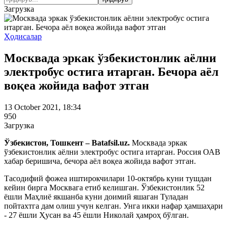
Загрузка
Ҳодисалар
Москвада эркак ўзбекистонлик аёлни
электробус остига итарган. Бечора аёл
воқеа жойида вафот этган
13 October 2021, 18:34
950
Загрузка
Ўзбекистон, Тошкент – Batafsil.uz.
Москвада эркак
ўзбекистонлик аёлни электробус остига итарган. Россия ОАВ
хабар беришича, бечора аёл воқеа жойида вафот этган.
Тасодифий фожеа иштирокчилари 10-октябрь куни тушдан
кейин бирга Москвага етиб келишган. Ўзбекистонлик 52
ёшли Маҳлиё якшанба куни доимий яшаган Туладан
пойтахтга дам олиш учун келган. Унга икки нафар ҳамшаҳари
- 27 ёшли Ҳусан ва 45 ёшли Николай ҳамроҳ бўлган.