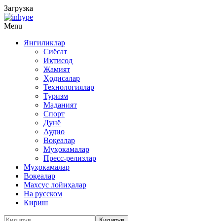
Загрузка
Menu
Янгиликлар
Сиёсат
Иқтисод
Жамият
Ҳодисалар
Технологиялар
Туризм
Маданият
Спорт
Дунё
Аудио
Воқеалар
Муҳокамалар
Пресс-релизлар
Муҳокамалар
Воқеалар
Махсус лойиҳалар
На русском
Кириш