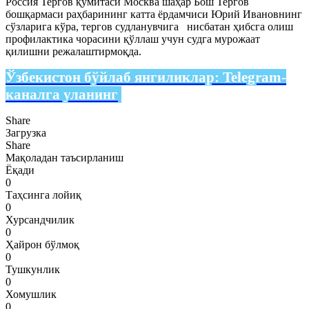
Россия Тергов қўмитаси Москва шаҳар Бош Тергов
бошқармаси раҳбарининг катта ёрдамчиси Юрий Ивановнинг
сўзларига кўра, тергов судланувчига нисбатан ҳибсга олиш
профилактика чорасини қўллаш учун судга мурожаат
қилишни режалаштирмоқда.
Ўзбекистон бўйлаб янгиликлар:
Telegram-
каналга уланинг
Share
Загрузка
Share
Мақоладан таъсирланиш
Ёқади
0
Таҳсинга лойиқ
0
Хурсандчилик
0
Ҳайрон бўлмоқ
0
Тушкунлик
0
Хомушлик
0