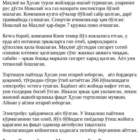
Маҳлиё ва Ҳусан турли жойларда ишлаб туришган, уларнинг
рус дўсти Николай эса газ назорати инспектори бўлиб
ишлаган. Компания кузги кўчалар бўйлаб сайр қилган, дарё
трамвайида сузишган. Спиртли ичимликлар ҳам бўлган:
Николай ва Маҳлиё ҳар-бири 7 кружка пиво ичишган.
Кечга бориб, компания Киев темир йўл вокзалига етган, у
ерда аёл нотаниш эркакларга гап отиб, ҳамроҳларига
қўполлик қила бошлаган. Маҳлиё дўстидан сигарет сотиб
олишни илтимос қилганидан сўнг жанжал авжига чиққан,
сабаби – эркак бошқа маркали сигарет харид қилган. Аёл уни
тепкилай бошлаган.
Тортишув пайтида Ҳусан уни итариб юборган, аёл бордюрга
қоқиниб, тўғридан-тўғри ўтиб кетаётган 266 йўналишдаги
электробус остига тушган. Бадбахт аёл жойида вафот этган,
уни ғилдирак босиб ўтган. Иккала эркак ҳам ушланган, лекин
жиноий жавобгарликка фақат Ҳусан тортилиши мумкин.
Айнан у аёлни итариб юборган.
Электробус ҳайдовчиси аёл бўлган. У йиқилиш пайтини
кўрмаганини тан олиб, йўл бўйидаги пиёдалар ўтиш жойига
қарагани ва фақат одамлар автобусни тақиллата
бошлаганидан кейингина ҳодисага эътибор берганини айтган.