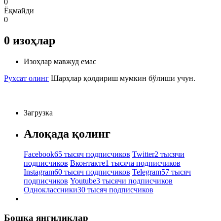
0
Ёқмайди
0
0
изоҳлар
Изоҳлар мавжуд емас
Рухсат олинг
Шарҳлар қолдириш мумкин бўлиши учун.
Загрузка
Алоқада қолинг
Facebook
65 тысяч подписчиков
Twitter
2 тысячи
подписчиков
Вконтакте
1 тысяча подписчиков
Instagram
60 тысяч подписчиков
Telegram
57 тысяч
подписчиков
Youtube
3 тысячи подписчиков
Одноклассники
30 тысяч подписчиков
Бошқа янгиликлар