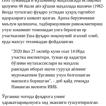
қилувчи 48 ёшли аёл қўшни маҳаллада яшовчи (1982-
йилда туғилган) фуқаро устидан ҳуқуқ-тартибот
идораларига шикоят қилган. Ариза берувчининг
маълум қилишича, тадбиркорликни ривожлантириш
учун хокимият томонидан унга берилган ер
участкасини ўша фуқаро ноқонуний эгаллаб олиб,
ерда махсус техникадан фойдаланган.
"2020 йил 27 октябр куни соат 14:00да
участка инспектори, туман ер кадастри
бўлими мутахассислари ва маҳалла
раисидан иборат ишчи гуруҳи аёлнинг
мурожаатини ўрганиш учун белгиланган
манзилга боришган", - деб қайд этмоқда
Наманган вилояти ИИБ.
Ўрганиш чоғида фуқарога унинг
ҳаракатлариқонунга зид эканлиги тушунтирилган.