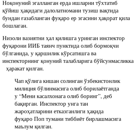
Ноқонуний эгалланган ерда ишларни тўхтатиб
қўйиш ҳақидаги далолатномани тузиш вақтида
бундан ғазабланган фуқаро ер эгасини ҳақорат қила
бошлаган.
Низоли вазиятни ҳал қилишга уринган инспектор
фуқарони ИИБ таянч пунктида олиб бормоқчи
бўлганида, у қаршилик кўрсатишга ва
инспекторнинг қонуний талабларига бўйсунмасликка
ҳаракат қилган.
Чап қўлига кишан солинган ўзбекистонлик
милиция бўлинмасига олиб борилаётганда
у “Мени касалхонага олиб боринг”, деб
бақирган. Инспектор унга тан
жароҳатларини етказганлиги ҳақида
фуқаро Поп тумани тиббиёт бирлашмасига
маълум қилган.