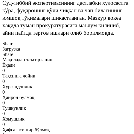
Суд-тиббий экспертизасининг дастлабки хулосасига
кўра, фуқаронинг қўли чиққан ва чап билагининг
юмшоқ тўқималари шикастланган. Мазкур воқеа
ҳақида туман прокуратурасига маълум қилиниб,
айни пайтда тергов ишлари олиб борилмоқда.
Share
Загрузка
Share
Мақоладан таъсирланиш
Ёқади
0
Таҳсинга лойиқ
0
Хурсандчилик
0
Ҳайрон бўлмоқ
0
Тушкунлик
0
Хомушлик
0
Ҳафсаласи пир бўлмоқ