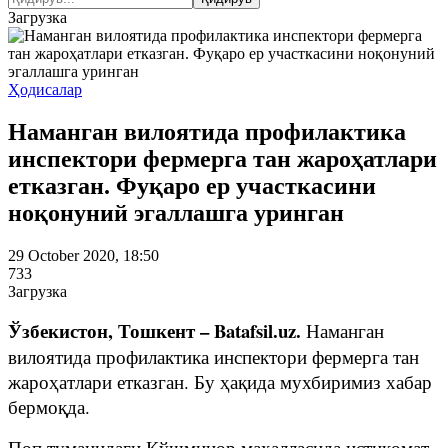
Загрузка
Ҳодисалар
Наманган вилоятида профилактика
инспектори фермерга тан жароҳатлари
етказган. Фуқаро ер участкасини
ноқонуний эгаллашга уринган
29 October 2020, 18:50
733
Загрузка
Ўзбекистон, Тошкент – Batafsil.uz.
Наманган
вилоятида профилактика инспектори фермерга тан
жароҳатлари етказган. Бу ҳақида мухбиримиз хабар
бермоқда.
Поп туманидаги Қўшминор маҳалласида истиқомат