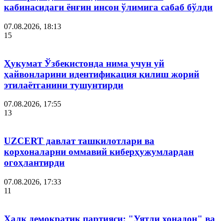
кабинасидаги ёнғин инсон ўлимига сабаб бўлди
07.08.2026, 18:13
15
Ҳукумат Ўзбекистонда нима учун уй
ҳайвонларини идентификация қилиш жорий
этилаётганини тушунтирди
07.08.2026, 17:55
13
UZCERT давлат ташкилотлари ва
корхоналарни оммавий киберҳужумлардан
огоҳлантирди
07.08.2026, 17:33
11
Халқ демократик партияси: "Уятли хонадон" ва