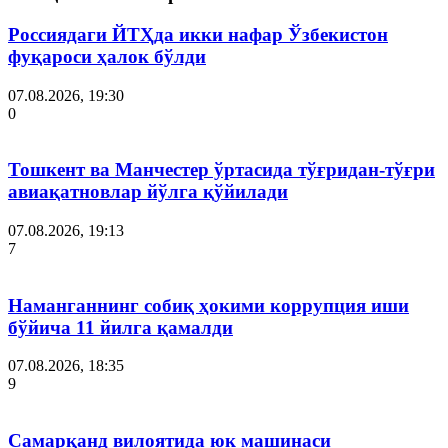
Россиядаги ЙТҲда икки нафар Ўзбекистон
фуқароси ҳалок бўлди
07.08.2026, 19:30
0
Тошкент ва Манчестер ўртасида тўғридан-тўғри
авиақатновлар йўлга қўйилади
07.08.2026, 19:13
7
Наманганнинг собиқ ҳокими коррупция иши
бўйича 11 йилга қамалди
07.08.2026, 18:35
9
Самарқанд вилоятида юк машинаси