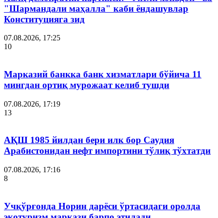
"Шармандали маҳалла" каби ёндашувлар
Конституцияга зид
07.08.2026, 17:25
10
Марказий банкка банк хизматлари бўйича 11
мингдан ортиқ мурожаат келиб тушди
07.08.2026, 17:19
13
АҚШ 1985 йилдан бери илк бор Саудия
Арабистонидан нефт импортини тўлиқ тўхтатди
07.08.2026, 17:16
8
Учқўрғонда Норин дарёси ўртасидаги оролда
экотуризм маркази барпо этилади