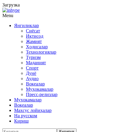
Загрузка
Menu
Янгиликлар
Сиёсат
Иқтисод
Жамият
Ҳодисалар
Технологиялар
Туризм
Маданият
Спорт
Дунё
Аудио
Воқеалар
Муҳокамалар
Пресс-релизлар
Муҳокамалар
Воқеалар
Махсус лойиҳалар
На русском
Кириш