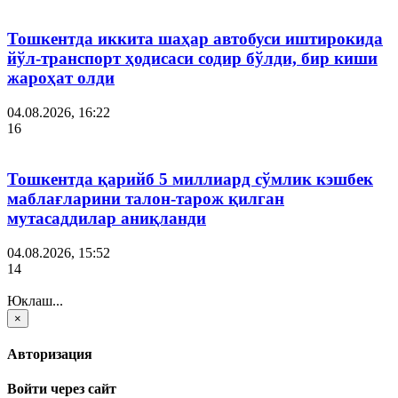
Тошкентда иккита шаҳар автобуси иштирокида
йўл-транспорт ҳодисаси содир бўлди, бир киши
жароҳат олди
04.08.2026, 16:22
16
Тошкентда қарийб 5 миллиард сўмлик кэшбек
маблағларини талон-тарож қилган
мутасаддилар аниқланди
04.08.2026, 15:52
14
Юклаш...
×
Авторизация
Войти через сайт