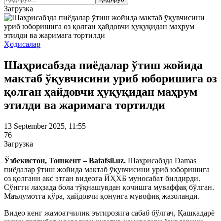
Загрузка
Ҳодисалар
Шаҳрисабзда пиёдалар ўтиш жойида
мактаб ўқувчисини уриб юборишига оз
қолган ҳайдовчи ҳуқуқидан маҳрум
этилди ва жаримага тортилди
13 September 2025, 11:55
76
Загрузка
Ўзбекистон, Тошкент – Batafsil.uz.
Шаҳрисабзда Damas
пиёдалар ўтиш жойида мактаб ўқувчисини уриб юборишига
оз қолгани акс этган видеога ЙҲХБ муносабат билдирди.
Сўнгги лаҳзада бола тўқнашувдан қочишга муваффақ бўлган.
Маълумотга кўра, ҳайдовчи қонунга мувофиқ жазоланди.
Видео кенг жамоатчилик эътирозига сабаб бўлгач, Қашқадарё