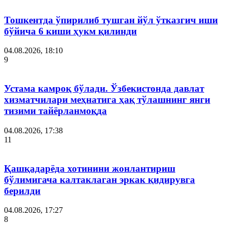
Тошкентда ўпирилиб тушган йўл ўтказгич иши
бўйича 6 киши ҳукм қилинди
04.08.2026, 18:10
9
Устама камроқ бўлади. Ўзбекистонда давлат
хизматчилари меҳнатига ҳақ тўлашнинг янги
тизими тайёрланмоқда
04.08.2026, 17:38
11
Қашқадарёда хотинини жонлантириш
бўлимигача калтаклаган эркак қидирувга
берилди
04.08.2026, 17:27
8