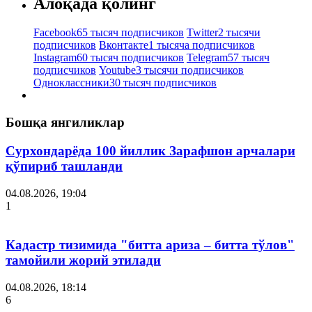
Алоқада қолинг
Facebook
65 тысяч подписчиков
Twitter
2 тысячи
подписчиков
Вконтакте
1 тысяча подписчиков
Instagram
60 тысяч подписчиков
Telegram
57 тысяч
подписчиков
Youtube
3 тысячи подписчиков
Одноклассники
30 тысяч подписчиков
Бошқа янгиликлар
Сурхондарёда 100 йиллик Зарафшон арчалари
қўпириб ташланди
04.08.2026, 19:04
1
Кадастр тизимида "битта ариза – битта тўлов"
тамойили жорий этилади
04.08.2026, 18:14
6