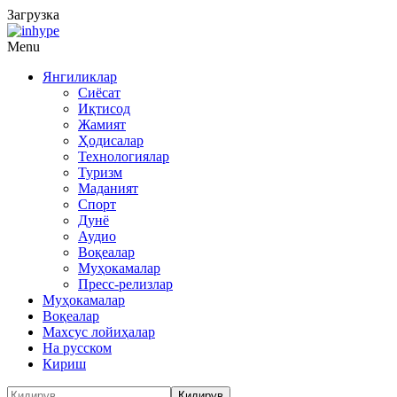
Загрузка
Menu
Янгиликлар
Сиёсат
Иқтисод
Жамият
Ҳодисалар
Технологиялар
Туризм
Маданият
Спорт
Дунё
Аудио
Воқеалар
Муҳокамалар
Пресс-релизлар
Муҳокамалар
Воқеалар
Махсус лойиҳалар
На русском
Кириш