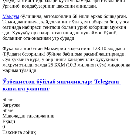
ҳуқуқ-тартибот идоралари кузатув камералари ёзувларини
ўрганиб, қоидабузарнинг шахсини аниқлади.
Маълум
бўлишича, автомобилни 68 ёшли эркак бошқарган.
Таъкидланишича, ҳайдовчининг ўзи ҳам набираси бор, у эса
озгинада набираси тенгдош болани уриб юбориши мумкин
эди. Ҳуқуқбузар содир этган ишидан пушаймон бўлиб,
боланинг ота-онасидан узр сўради.
Фуқарога нисбатан Маъмурий кодекснинг 128-10-моддаси
(йўлдаги безорилик) бўйича баённома расмийлаштирилди.
Суд ҳукмига кўра, у бир йилга ҳайдовчилик ҳуқуқидан
маҳрум этилди ҳамда 25 БҲМ (10,3 миллион сўм) миқдорида
жарима тўлайди.
Ўзбекистон бўйлаб янгиликлар: Telegram-
каналга уланинг
Share
Загрузка
Share
Мақоладан таъсирланиш
Ёқади
0
Таҳсинга лойиқ