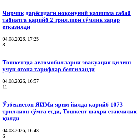
Чирчиқ дарёсидаги ноқонуний қазишма сабаб
табиатга қарийб 2 триллион сўмлик зарар
етказилди
04.08.2026, 17:25
8
Тошкентда автомобилларни эвакуация қилиш
учун ягона тарифлар белгиланди
04.08.2026, 16:57
11
Ўзбекистон ЯИМи ярим йилда қарийб 1073
триллион сўмга етди, Тошкент шаҳри етакчилик
қилди
04.08.2026, 16:48
6