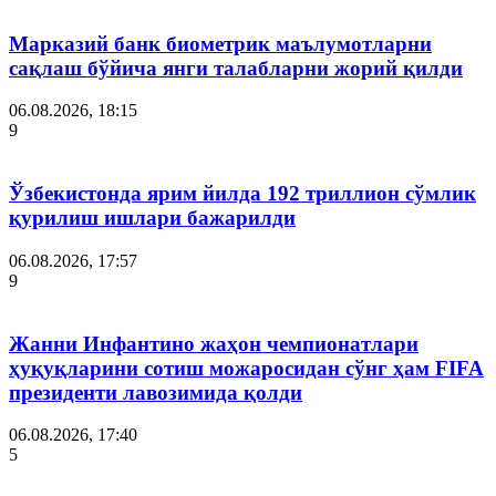
Марказий банк биометрик маълумотларни
сақлаш бўйича янги талабларни жорий қилди
06.08.2026, 18:15
9
Ўзбекистонда ярим йилда 192 триллион сўмлик
қурилиш ишлари бажарилди
06.08.2026, 17:57
9
Жанни Инфантино жаҳон чемпионатлари
ҳуқуқларини сотиш можаросидан сўнг ҳам FIFA
президенти лавозимида қолди
06.08.2026, 17:40
5