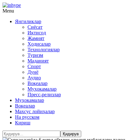
Menu
Янгиликлар
Сиёсат
Иқтисод
Жамият
Ҳодисалар
Технологиялар
Туризм
Маданият
Спорт
Дунё
Аудио
Воқеалар
Муҳокамалар
Пресс-релизлар
Муҳокамалар
Воқеалар
Махсус лойиҳалар
На русском
Кириш