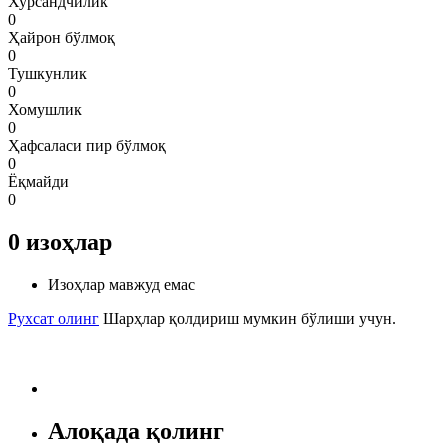
Хурсандчилик
0
Ҳайрон бўлмоқ
0
Тушкунлик
0
Хомушлик
0
Ҳафсаласи пир бўлмоқ
0
Ёқмайди
0
0
изоҳлар
Изоҳлар мавжуд емас
Рухсат олинг
Шарҳлар қолдириш мумкин бўлиши учун.
Алоқада қолинг