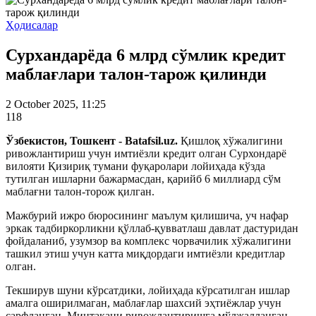
Ҳодисалар
Сурхандарёда 6 млрд сўмлик кредит
маблағлари талон-тарож қилинди
2 October 2025, 11:25
118
Ўзбекистон, Тошкент - Batafsil.uz.
Қишлоқ хўжалигини
ривожлантириш учун имтиёзли кредит олган Сурхондарё
вилояти Қизириқ тумани фуқаролари лойиҳада кўзда
тутилган ишларни бажармасдан, қарийб 6 миллиард сўм
маблағни талон-торож қилган.
Мажбурий ижро бюросининг маълум қилишича, уч нафар
эркак тадбиркорликни қўллаб-қувватлаш давлат дастуридан
фойдаланиб, узумзор ва комплекс чорвачилик хўжалигини
ташкил этиш учун катта миқдордаги имтиёзли кредитлар
олган.
Текширув шуни кўрсатдики, лойиҳада кўрсатилган ишлар
амалга оширилмаган, маблағлар шахсий эҳтиёжлар учун
сарфланган. Минтақани ривожлантиришга мўлжалланган