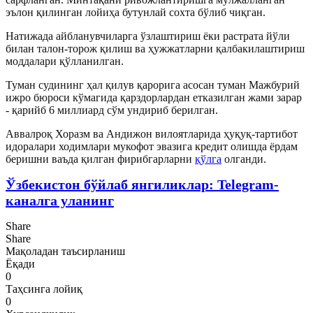
эълон қилинган лойиҳа бутунлай сохта бўлиб чиқган.
Натижада айбланувчиларга ўзлаштириш ёки растрата йўли
билан талон-торож қилиш ва ҳужжатларни қалбакилаштириш
моддалари қўлланилган.
Туман судининг ҳал қилув қарорига асосан туман Мажбурий
ижро бюроси кўмагида қарздорлардан етказилган жами зарар
- қарийб 6 миллиард сўм ундириб берилган.
Аввалроқ Хоразм ва Андижон вилоятларида ҳуқуқ-тартибот
идоралари ходимлари мукофот эвазига кредит олишда ёрдам
беришни ваъда қилган фирибгарларни
қўлга
олганди.
Ўзбекистон бўйлаб янгиликлар: Telegram-
каналга уланинг
Share
Share
Мақоладан таъсирланиш
Ёқади
0
Таҳсинга лойиқ
0