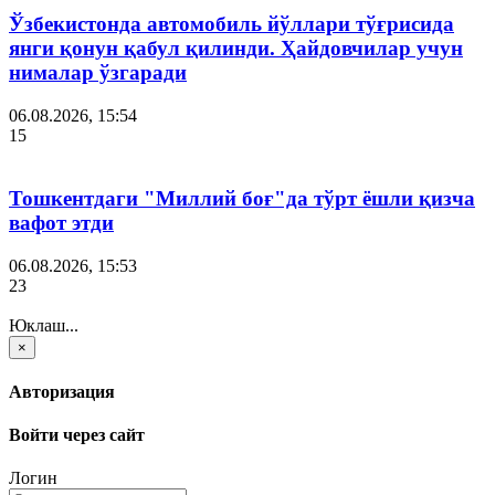
Ўзбекистонда автомобиль йўллари тўғрисида
янги қонун қабул қилинди. Ҳайдовчилар учун
нималар ўзгаради
06.08.2026, 15:54
15
Тошкентдаги "Миллий боғ"да тўрт ёшли қизча
вафот этди
06.08.2026, 15:53
23
Юклаш...
×
Авторизация
Войти через сайт
Логин