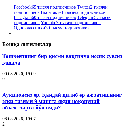
Facebook
65 тысяч подписчиков
Twitter
2 тысячи
подписчиков
Вконтакте
1 тысяча подписчиков
Instagram
60 тысяч подписчиков
Telegram
57 тысяч
подписчиков
Youtube
3 тысячи подписчиков
Одноклассники
30 тысяч подписчиков
Бошқа янгиликлар
Тошкентнинг бир қисми вақтинча иссиқ сувсиз
қолади
06.08.2026, 19:09
0
Аукционсиз ер. Қандай қилиб ер ажратишнинг
эски тизими 9 мингга яқин ноқонуний
объектларга йўл очди?
06.08.2026, 19:07
2