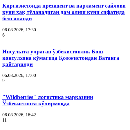
Қирғизистонда президент ва парламент сайлови
куни ҳақ тўланадиган дам олиш куни сифатида
белгиланди
06.08.2026, 17:30
6
Инсультга учраган ўзбекистонлик Бош
консулхона кўмагида Қозоғистондан Ватанга
қайтарилди
06.08.2026, 17:00
9
"Wildberries" логистика марказини
Ўзбекистонга кўчирмоқда
06.08.2026, 16:42
11