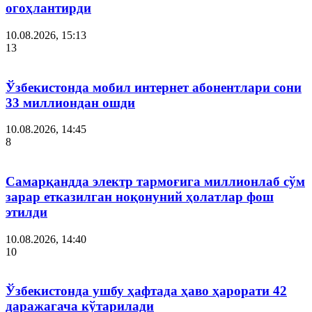
огоҳлантирди
10.08.2026, 15:13
13
Ўзбекистонда мобил интернет абонентлари сони
33 миллиондан ошди
10.08.2026, 14:45
8
Самарқандда электр тармоғига миллионлаб сўм
зарар етказилган ноқонуний ҳолатлар фош
этилди
10.08.2026, 14:40
10
Ўзбекистонда ушбу ҳафтада ҳаво ҳарорати 42
даражагача кўтарилади