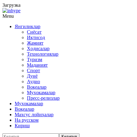
Загрузка
Menu
Янгиликлар
Сиёсат
Иқтисод
Жамият
Ҳодисалар
Технологиялар
Туризм
Маданият
Спорт
Дунё
Аудио
Воқеалар
Муҳокамалар
Пресс-релизлар
Муҳокамалар
Воқеалар
Махсус лойиҳалар
На русском
Кириш