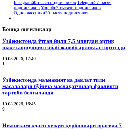
Instagram
60 тысяч подписчиков
Telegram
57 тысяч
подписчиков
Youtube
3 тысячи подписчиков
Одноклассники
30 тысяч подписчиков
Бошқа янгиликлар
Ўзбекистонда ўтган йили 7,5 мингдан ортиқ
шахс коррупция сабаб жавобгарликка тортилди
10.08.2026, 17:40
1
Ўзбекистонда маънавият ва давлат тили
масалалари бўйича маслаҳатчилар фаолияти
тартиби белгиланди
10.08.2026, 16:45
9
Нижнекамскдаги ҳужум қурбонлари орасида 7