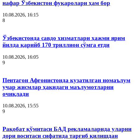
нафар Ўзбекистон фуқаролари ҳам бор
10.08.2026, 16:15
8
Ўзбекистонда савдо хизматлари ҳажми ярим
йилда қарийб 170 триллион сўмга етди
10.08.2026, 16:05
9
Пентагон Афғонистонда кузатилган номаълум
учар жисмлар ҳақидаги маълумотларни
очиқлади
10.08.2026, 15:55
9
Рақобат қўмитаси БАД рекламаларида уларни
дори воситаси сифатида тарғиб қилишдан