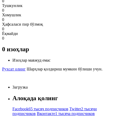
0
Тушкунлик
0
Хомушлик
0
Ҳафсаласи пир бўлмоқ
0
Ёқмайди
0
0
изоҳлар
Изоҳлар мавжуд емас
Рухсат олинг
Шарҳлар қолдириш мумкин бўлиши учун.
Загрузка
Алоқада қолинг
Facebook
65 тысяч подписчиков
Twitter
2 тысячи
подписчиков
Вконтакте
1 тысяча подписчиков