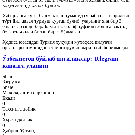
воқеа жойида ҳалок бўлган.
Хабарларга кўра, Санжактепе туманида яшаб келган эр-хотин
тўрт йил аввал турмуш қурган бўлиб, уларнинг яна бир 3
ёшли фарзанди бор. Бахтли тасодиф туфайли ҳодиса вақтида
бола ота-онаси билан бирга бўлмаган.
Ҳодиса юзасидан Туркия ҳуқуқни муҳофаза қилувчи
органлари томонидан суриштирув ишлари олиб борилмоқда.
Ўзбекистон бўйлаб янгиликлар: Telegram-
каналга уланинг
Share
Загрузка
Share
Мақоладан таъсирланиш
Ёқади
0
Таҳсинга лойиқ
0
Хурсандчилик
0
Ҳайрон бўлмоқ