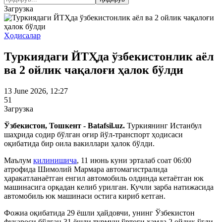
Загрузка
Ҳодисалар
Туркиядаги ЙТҲда ўзбекистонлик аёл
ва 2 ойлик чақалоғи ҳалок бўлди
13 June 2026, 12:27
51
Загрузка
Ўзбекистон, Тошкент - Batafsil.uz.
Туркиянинг Истанбул
шаҳрида содир бўлган оғир йўл-транспорт ҳодисаси
оқибатида бир оила вакиллари ҳалок бўлди.
Маълум
қилинишича
, 11 июнь куни эрталаб соат 06:00
атрофида Шимолий Мармара автомагистралида
ҳаракатланаётган енгил автомобиль олдинда кетаётган юк
машинасига орқадан келиб урилган. Кучли зарба натижасида
автомобиль юк машинаси остига кириб кетган.
Фожиа оқибатида 29 ёшли ҳайдовчи, унинг Ўзбекистон
фуқароси бўлган 31 ёшли турмуш ўртоғи ҳамда 2 ойлик ўғли