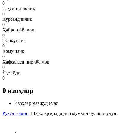
0
Таҳсинга лойиқ
0
Хурсандчилик
0
Ҳайрон бўлмоқ
0
Тушкунлик
0
Хомушлик
0
Ҳафсаласи пир бўлмоқ
0
Ёқмайди
0
0
изоҳлар
Изоҳлар мавжуд емас
Рухсат олинг
Шарҳлар қолдириш мумкин бўлиши учун.