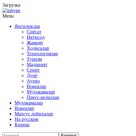
Загрузка
Menu
Янгиликлар
Сиёсат
Иқтисод
Жамият
Ҳодисалар
Технологиялар
Туризм
Маданият
Спорт
Дунё
Аудио
Воқеалар
Муҳокамалар
Пресс-релизлар
Муҳокамалар
Воқеалар
Махсус лойиҳалар
На русском
Кириш