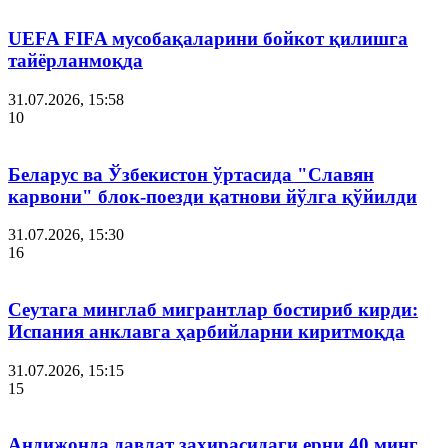
UEFA FIFA мусобақаларини бойкот қилишга
тайёрланмоқда
31.07.2026, 15:58
10
Беларус ва Ўзбекистон ўртасида "Славян
карвони" блок-поезди қатнови йўлга қўйилди
31.07.2026, 15:30
16
Сеутага минглаб мигрантлар бостириб кирди:
Испания анклавга ҳарбийларни киритмоқда
31.07.2026, 15:15
15
Андижонда давлат захирасидаги ерни 40 минг