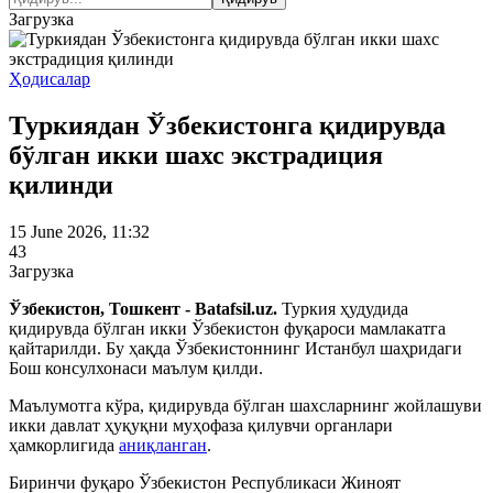
Загрузка
Ҳодисалар
Туркиядан Ўзбекистонга қидирувда
бўлган икки шахс экстрадиция
қилинди
15 June 2026, 11:32
43
Загрузка
Ўзбекистон, Тошкент - Batafsil.uz.
Туркия ҳудудида
қидирувда бўлган икки Ўзбекистон фуқароси мамлакатга
қайтарилди. Бу ҳақда Ўзбекистоннинг Истанбул шаҳридаги
Бош консулхонаси маълум қилди.
Маълумотга кўра, қидирувда бўлган шахсларнинг жойлашуви
икки давлат ҳуқуқни муҳофаза қилувчи органлари
ҳамкорлигида
аниқланган
.
Биринчи фуқаро Ўзбекистон Республикаси Жиноят