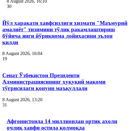
8 August 2026, 16:10
30
Йўл ҳаракати хавфсизлиги хизмати "Маъмурий
амалиёт" тизимини тўлиқ рақамлаштириш
бўйича янги йўриқнома лойиҳасини эълон
қилди
8 August 2026, 16:04
19
Сенат Ўзбекистон Президенти
Администрациясининг ҳуқуқий мақоми
тўғрисидаги қонунн маъқуллади
8 August 2026, 13:20
31
Афғонистонда 14 миллиондан ортиқ аҳоли
очлик хавфи остида қолмоқда