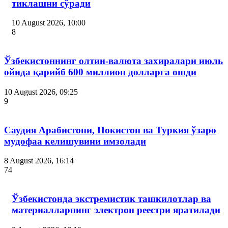
тиклашни сўради
10 August 2026, 10:00
8
Ўзбекистоннинг олтин-валюта захиралари июль
ойида қарийб 600 миллион долларга ошди
10 August 2026, 09:25
9
Саудия Арабистони, Покистон ва Туркия ўзаро
мудофаа келишувини имзолади
8 August 2026, 16:14
74
Ўзбекистонда экстремистик ташкилотлар ва
материалларнинг электрон реестри яратилади