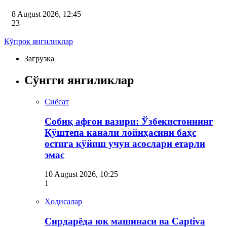
8 August 2026, 12:45
23
Кўпроқ янгиликлар
Загрузка
Сўнгги янгиликлар
Сиёсат
Собиқ афғон вазири: Ўзбекистоннинг
Қўштепа канали лойиҳасини баҳс
остига қўйиш учун асослари етарли
эмас
10 August 2026, 10:25
1
Ҳодисалар
Сирдарёда юк машинаси ва Captiva