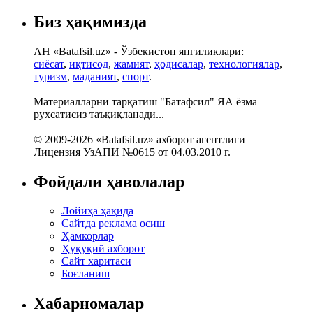
Биз ҳақимизда
АН «Batafsil.uz» - Ўзбекистон янгиликлари:
сиёсат
,
иқтисод
,
жамият
,
ҳодисалар
,
технологиялар
,
туризм
,
маданият
,
спорт
.
Материалларни тарқатиш "Батафсил" ЯА ёзма
рухсатисиз таъқиқланади...
© 2009-2026 «Batafsil.uz» ахборот агентлиги
Лицензия УзАПИ №0615 от 04.03.2010 г.
Фойдали ҳаволалар
Лойиҳа ҳақида
Сайтда реклама осиш
Ҳамкорлар
Ҳуқуқий ахборот
Сайт харитаси
Боғланиш
Хабарномалар