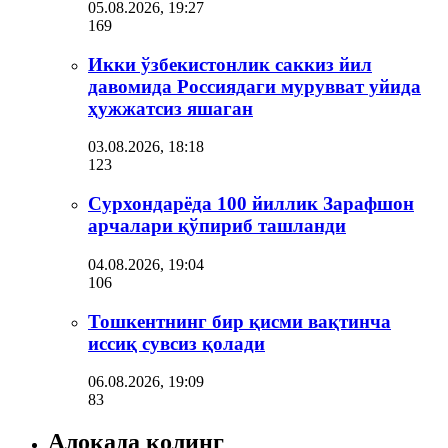
05.08.2026, 19:27
169
Икки ўзбекистонлик саккиз йил
давомида Россиядаги мурувват уйида
ҳужжатсиз яшаган
03.08.2026, 18:18
123
Сурхондарёда 100 йиллик Зарафшон
арчалари қўпириб ташланди
04.08.2026, 19:04
106
Тошкентнинг бир қисми вақтинча
иссиқ сувсиз қолади
06.08.2026, 19:09
83
Алоқада қолинг