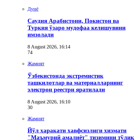
Дунё
Саудия Арабистони, Покистон ва
Туркия ўзаро мудофаа келишувини
имзолади
8 August 2026, 16:14
74
Жамият
Ўзбекистонда экстремистик
ташкилотлар ва материалларнинг
электрон реестри яратилади
8 August 2026, 16:10
30
Жамият
Йўл ҳаракати хавфсизлиги хизмати
"Маъмурий амалиёт" тизимини тўлиқ