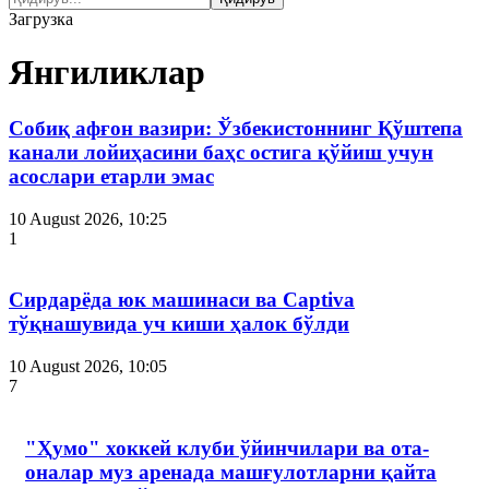
Загрузка
Янгиликлар
Собиқ афғон вазири: Ўзбекистоннинг Қўштепа
канали лойиҳасини баҳс остига қўйиш учун
асослари етарли эмас
10 August 2026, 10:25
1
Сирдарёда юк машинаси ва Captiva
тўқнашувида уч киши ҳалок бўлди
10 August 2026, 10:05
7
"Ҳумо" хоккей клуби ўйинчилари ва ота-
оналар муз аренада машғулотларни қайта