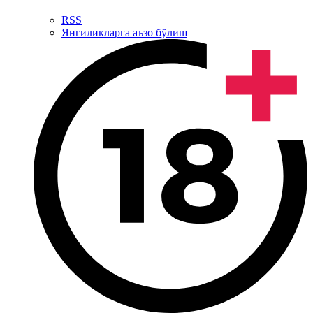
RSS
Янгиликларга аъзо бўлиш