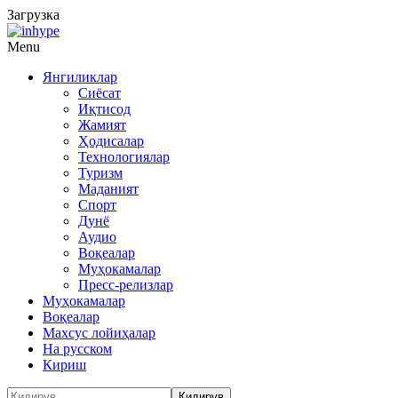
Загрузка
Menu
Янгиликлар
Сиёсат
Иқтисод
Жамият
Ҳодисалар
Технологиялар
Туризм
Маданият
Спорт
Дунё
Аудио
Воқеалар
Муҳокамалар
Пресс-релизлар
Муҳокамалар
Воқеалар
Махсус лойиҳалар
На русском
Кириш