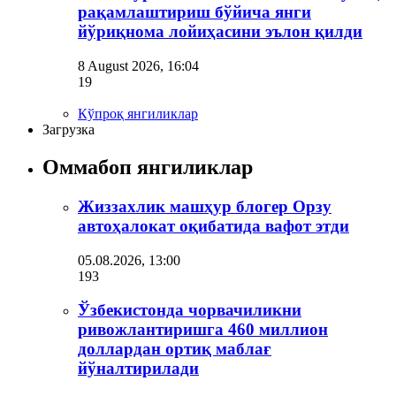
рақамлаштириш бўйича янги
йўриқнома лойиҳасини эълон қилди
8 August 2026, 16:04
19
Кўпроқ янгиликлар
Загрузка
Оммабоп янгиликлар
Жиззахлик машҳур блогер Орзу
автоҳалокат оқибатида вафот этди
05.08.2026, 13:00
193
Ўзбекистонда чорвачиликни
ривожлантиришга 460 миллион
доллардан ортиқ маблағ
йўналтирилади