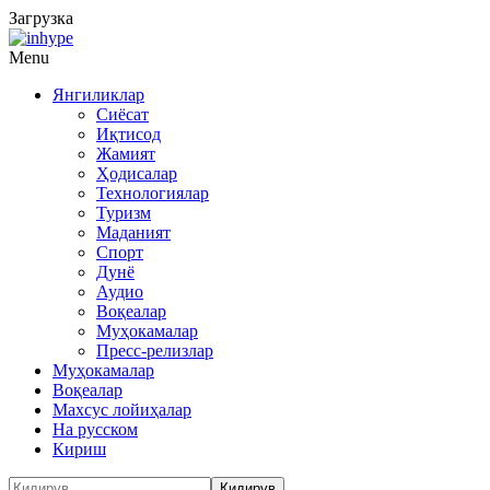
Загрузка
Menu
Янгиликлар
Сиёсат
Иқтисод
Жамият
Ҳодисалар
Технологиялар
Туризм
Маданият
Спорт
Дунё
Аудио
Воқеалар
Муҳокамалар
Пресс-релизлар
Муҳокамалар
Воқеалар
Махсус лойиҳалар
На русском
Кириш