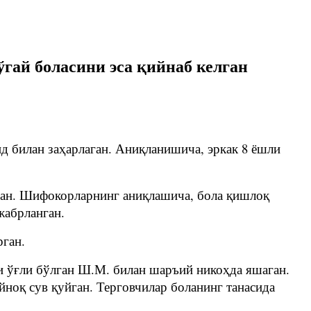
ўгай боласини эса қийнаб келган
д билан заҳарлаган. Аниқланишича, эркак 8 ёшли
ган. Шифокорларнинг аниқлашича, бола қишлоқ
жабрланган.
рган.
и ўғли бўлган Ш.М. билан шаръий никоҳда яшаган.
йноқ сув қуйган. Терговчилар боланинг танасида