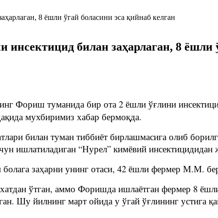
и инсектицид билан заҳарлаган, 8 ёшли 
инг Фориш туманида бир ота 2 ёшли ўғлини инсектици
ҳақида мухбиримиз хабар бермоқда.
атлари билан туман тиббиёт бирлашмасига олиб борил
чун ишлатиладиган “Нурел” кимёвий инсектицидидан 
 болага заҳарни унинг отаси, 42 ёшли фермер М.М. бе
хатдан ўтган, аммо Форишда ишлаётган фермер 8 ёшл
ган. Шу йилнинг март ойида у ўгай ўғлининг устига қа