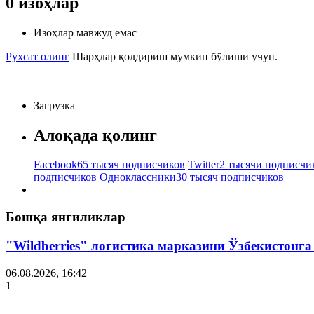
0
изоҳлар
Изоҳлар мавжуд емас
Рухсат олинг
Шарҳлар қолдириш мумкин бўлиши учун.
Загрузка
Алоқада қолинг
Facebook
65 тысяч подписчиков
Twitter
2 тысячи подписчи
подписчиков
Одноклассники
30 тысяч подписчиков
Бошқа янгиликлар
"Wildberries" логистика марказини Ўзбекистонг
06.08.2026, 16:42
1