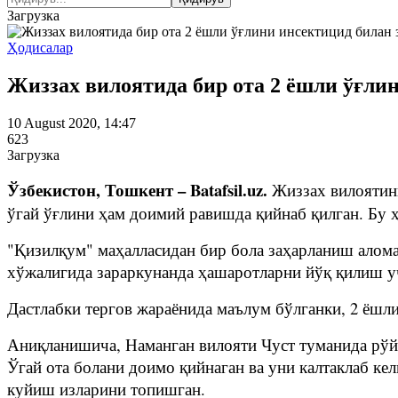
Загрузка
Ҳодисалар
Жиззах вилоятида бир ота 2 ёшли ўғлин
10 August 2020, 14:47
623
Загрузка
Ўзбекистон, Тошкент – Batafsil.uz.
Жиззах вилоятин
ўгай ўғлини ҳам доимий равишда қийнаб қилган. Бу 
"Қизилқум" маҳалласидан бир бола заҳарланиш алом
хўжалигида зараркунанда ҳашаротларни йўқ қилиш у
Дастлабки тергов жараёнида маълум бўлганки, 2 ёшли
Аниқланишича, Наманган вилояти Чуст туманида рўй
Ўгай ота болани доимо қийнаган ва уни калтаклаб кел
куйиш изларини топишган.