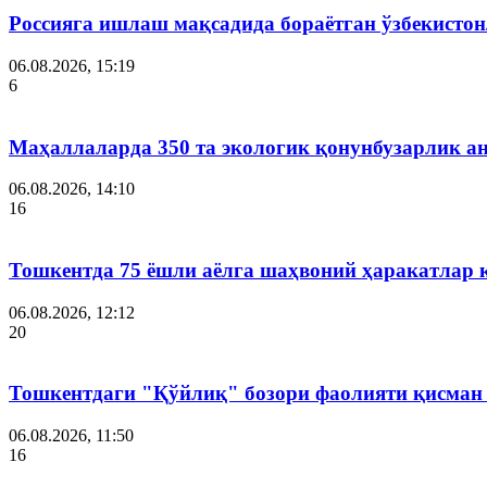
Россияга ишлаш мақсадида бораётган ўзбекистон
06.08.2026, 15:19
6
Маҳаллаларда 350 та экологик қонунбузарлик а
06.08.2026, 14:10
16
Тошкентда 75 ёшли аёлга шаҳвоний ҳаракатлар 
06.08.2026, 12:12
20
Тошкентдаги "Қўйлиқ" бозори фаолияти қисман
06.08.2026, 11:50
16