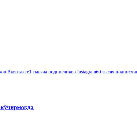
ков
Вконтакте
1 тысяча подписчиков
Instagram
60 тысяч подписчи
а кўчирмоқда