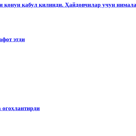
и қонун қабул қилинди. Ҳайдовчилар учун нимала
афот этди
а огоҳлантирди