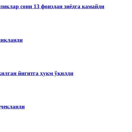
ликлар сони 13 фоиздан зиёдга камайди
ниқланди
қилган йигитга ҳукм ўқилди
 чекланди