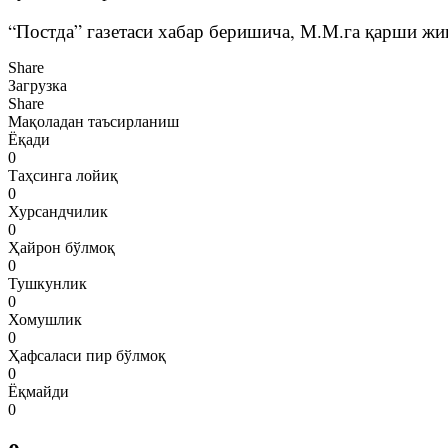
“Постда” газетаси хабар беришича, М.М.га қарши жи
Share
Загрузка
Share
Мақоладан таъсирланиш
Ёқади
0
Таҳсинга лойиқ
0
Хурсандчилик
0
Ҳайрон бўлмоқ
0
Тушкунлик
0
Хомушлик
0
Ҳафсаласи пир бўлмоқ
0
Ёқмайди
0