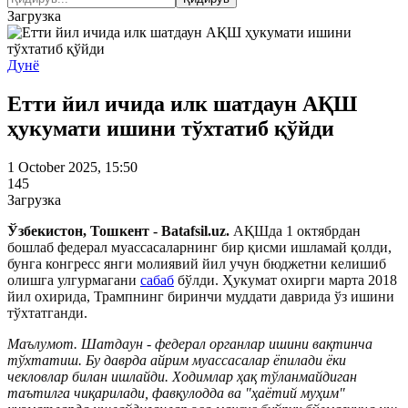
Загрузка
Дунё
Етти йил ичида илк шатдаун АҚШ
ҳукумати ишини тўхтатиб қўйди
1 October 2025, 15:50
145
Загрузка
Ўзбекистон, Тошкент - Batafsil.uz.
АҚШда 1 октябрдан
бошлаб федерал муассасаларнинг бир қисми ишламай қолди,
бунга конгресс янги молиявий йил учун бюджетни келишиб
олишга улгурмагани
сабаб
бўлди. Ҳукумат охирги марта 2018
йил охирида, Трампнинг биринчи муддати даврида ўз ишини
тўхтатганди.
Маълумот. Шатдаун - федерал органлар ишини вақтинча
тўхтатиш. Бу даврда айрим муассасалар ёпилади ёки
чекловлар билан ишлайди. Ходимлар ҳақ тўланмайдиган
таътилга чиқарилади, фавқулодда ва "ҳаётий муҳим"