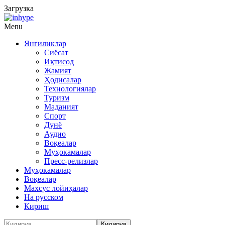
Загрузка
Menu
Янгиликлар
Сиёсат
Иқтисод
Жамият
Ҳодисалар
Технологиялар
Туризм
Маданият
Спорт
Дунё
Аудио
Воқеалар
Муҳокамалар
Пресс-релизлар
Муҳокамалар
Воқеалар
Махсус лойиҳалар
На русском
Кириш