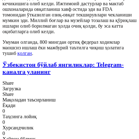
кечикишига олиб келди. Ижтимоий дастурлар ва мактаб
ошхоналарида овқатланиш хавф остида эди ва FDA
томонидан ўтказилган озиқ-овқат текширувлари чекланиши
мумкин эди. Миллий боғлар ва музейлар тозалаш ва қўриқлаш
ишлари олиб борилмаган ҳолда очиқ қолди, бу эса катта
оқибатларга олиб келди.
Умуман олганда, 800 мингдан ортиқ федерал ходимлар
маошсиз ишлаш ёки мажбурий таътилга чиқиш ҳолатига
тушиб
қолган
.
Ўзбекистон бўйлаб янгиликлар: Telegram-
каналга уланинг
Share
Загрузка
Share
Мақоладан таъсирланиш
Ёқади
0
Таҳсинга лойиқ
0
Хурсандчилик
0
Ҳайрон бўлмоқ