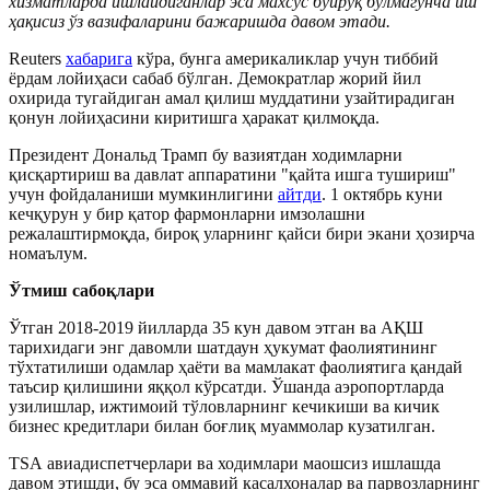
хизматларда ишлайдиганлар эса махсус буйруқ бўлмагунча иш
ҳақисиз ўз вазифаларини бажаришда давом этади.
Reuters
хабарига
кўра, бунга америкаликлар учун тиббий
ёрдам лойиҳаси сабаб бўлган. Демократлар жорий йил
охирида тугайдиган амал қилиш муддатини узайтирадиган
қонун лойиҳасини киритишга ҳаракат қилмоқда.
Президент Дональд Трамп бу вазиятдан ходимларни
қисқартириш ва давлат аппаратини "қайта ишга тушириш"
учун фойдаланиши мумкинлигини
айтди
. 1 октябрь куни
кечқурун у бир қатор фармонларни имзолашни
режалаштирмоқда, бироқ уларнинг қайси бири экани ҳозирча
номаълум.
Ўтмиш сабоқлари
Ўтган 2018-2019 йилларда 35 кун давом этган ва АҚШ
тарихидаги энг давомли шатдаун ҳукумат фаолиятининг
тўхтатилиши одамлар ҳаёти ва мамлакат фаолиятига қандай
таъсир қилишини яққол кўрсатди. Ўшанда аэропортларда
узилишлар, ижтимоий тўловларнинг кечикиши ва кичик
бизнес кредитлари билан боғлиқ муаммолар кузатилган.
Т
S
А авиадиспетчерлари ва ходимлари маошсиз ишлашда
давом этишди, бу эса оммавий касалхоналар ва парвозларнинг