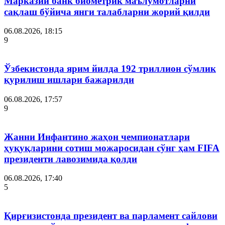
Марказий банк биометрик маълумотларни
сақлаш бўйича янги талабларни жорий қилди
06.08.2026, 18:15
9
Ўзбекистонда ярим йилда 192 триллион сўмлик
қурилиш ишлари бажарилди
06.08.2026, 17:57
9
Жанни Инфантино жаҳон чемпионатлари
ҳуқуқларини сотиш можаросидан сўнг ҳам FIFA
президенти лавозимида қолди
06.08.2026, 17:40
5
Қирғизистонда президент ва парламент сайлови