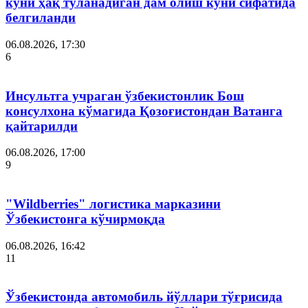
куни ҳақ тўланадиган дам олиш куни сифатида
белгиланди
06.08.2026, 17:30
6
Инсультга учраган ўзбекистонлик Бош
консулхона кўмагида Қозоғистондан Ватанга
қайтарилди
06.08.2026, 17:00
9
"Wildberries" логистика марказини
Ўзбекистонга кўчирмоқда
06.08.2026, 16:42
11
Ўзбекистонда автомобиль йўллари тўғрисида