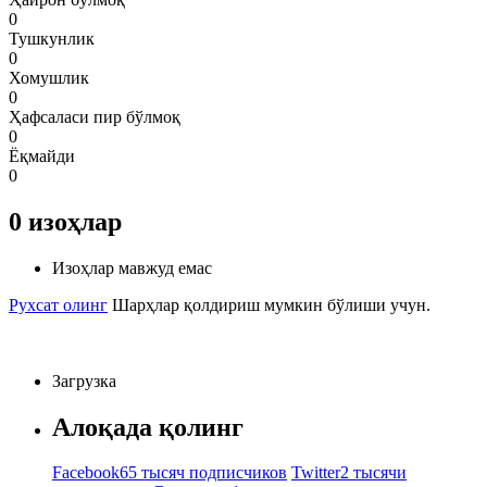
0
Тушкунлик
0
Хомушлик
0
Ҳафсаласи пир бўлмоқ
0
Ёқмайди
0
0
изоҳлар
Изоҳлар мавжуд емас
Рухсат олинг
Шарҳлар қолдириш мумкин бўлиши учун.
Загрузка
Алоқада қолинг
Facebook
65 тысяч подписчиков
Twitter
2 тысячи