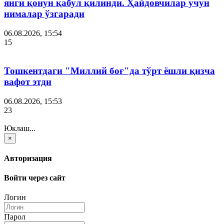
янги қонун қабул қилинди. Ҳайдовчилар учун
нималар ўзгаради
06.08.2026, 15:54
15
Тошкентдаги "Миллий боғ"да тўрт ёшли қизча
вафот этди
06.08.2026, 15:53
23
Юклаш...
×
Авторизация
Войти через сайт
Логин
Парол