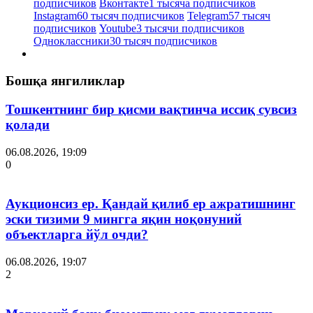
подписчиков
Вконтакте
1 тысяча подписчиков
Instagram
60 тысяч подписчиков
Telegram
57 тысяч
подписчиков
Youtube
3 тысячи подписчиков
Одноклассники
30 тысяч подписчиков
Бошқа янгиликлар
Тошкентнинг бир қисми вақтинча иссиқ сувсиз
қолади
06.08.2026, 19:09
0
Аукционсиз ер. Қандай қилиб ер ажратишнинг
эски тизими 9 мингга яқин ноқонуний
объектларга йўл очди?
06.08.2026, 19:07
2