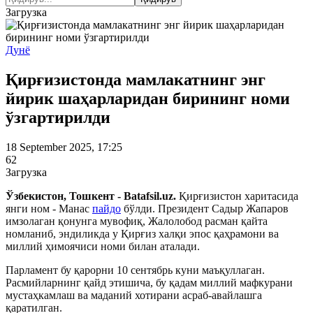
Загрузка
Дунё
Қирғизистонда мамлакатнинг энг
йирик шаҳарларидан бирининг номи
ўзгартирилди
18 September 2025, 17:25
62
Загрузка
Ўзбекистон, Тошкент - Batafsil.uz.
Қирғизистон харитасида
янги ном - Манас
пайдо
бўлди. Президент
Садыр Жапаров
имзолаган қонунга мувофиқ, Жалолобод расман қайта
номланиб, эндиликда у Қирғиз халқи эпос қаҳрамони ва
миллий ҳимоячиси номи билан аталади.
Парламент бу қарорни 10 сентябрь куни маъқуллаган.
Расмийларнинг қайд этишича, бу қадам миллий мафкурани
мустаҳкамлаш ва маданий хотирани асраб-авайлашга
қаратилган.