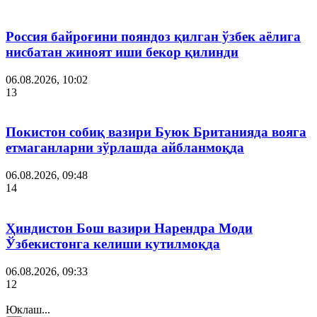
Россия байроғини пояндоз қилган ўзбек аёлига
нисбатан жиноят иши бекор қилинди
06.08.2026, 10:02
13
Покистон собиқ вазири Буюк Британияда вояга
етмаганларни зўрлашда айбланмоқда
06.08.2026, 09:48
14
Ҳиндистон Бош вазири Нарендра Моди
Ўзбекистонга келиши кутилмоқда
06.08.2026, 09:33
12
Юклаш...