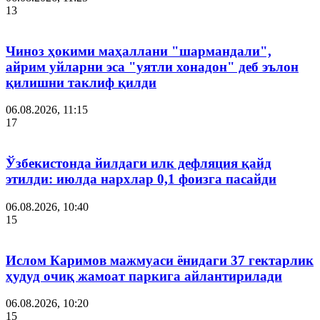
13
Чиноз ҳокими маҳаллани "шармандали",
айрим уйларни эса "уятли хонадон" деб эълон
қилишни таклиф қилди
06.08.2026, 11:15
17
Ўзбекистонда йилдаги илк дефляция қайд
этилди: июлда нархлар 0,1 фоизга пасайди
06.08.2026, 10:40
15
Ислом Каримов мажмуаси ёнидаги 37 гектарлик
ҳудуд очиқ жамоат паркига айлантирилади
06.08.2026, 10:20
15