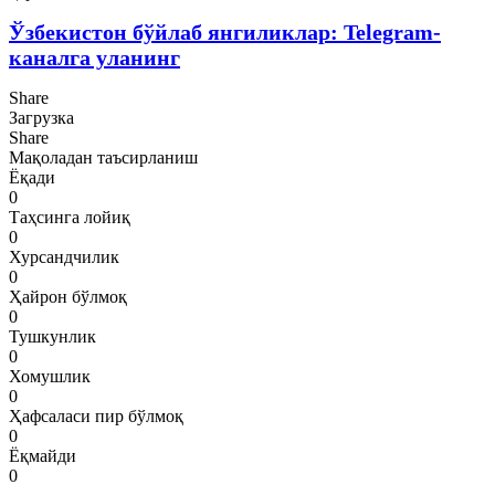
Ўзбекистон бўйлаб янгиликлар: Telegram-
каналга уланинг
Share
Загрузка
Share
Мақоладан таъсирланиш
Ёқади
0
Таҳсинга лойиқ
0
Хурсандчилик
0
Ҳайрон бўлмоқ
0
Тушкунлик
0
Хомушлик
0
Ҳафсаласи пир бўлмоқ
0
Ёқмайди
0