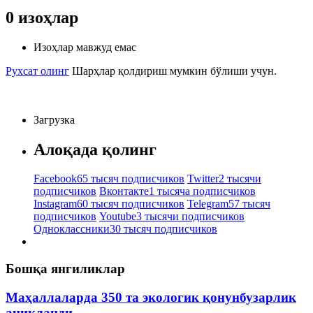
0
изоҳлар
Изоҳлар мавжуд емас
Рухсат олинг
Шарҳлар қолдириш мумкин бўлиши учун.
Загрузка
Алоқада қолинг
Facebook
65 тысяч подписчиков
Twitter
2 тысячи
подписчиков
Вконтакте
1 тысяча подписчиков
Instagram
60 тысяч подписчиков
Telegram
57 тысяч
подписчиков
Youtube
3 тысячи подписчиков
Одноклассники
30 тысяч подписчиков
Бошқа янгиликлар
Маҳаллаларда 350 та экологик қонунбузарлик
аниқланди