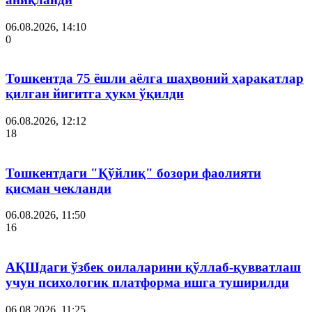
06.08.2026, 14:10
0
Тошкентда 75 ёшли аёлга шаҳвоний ҳаракатлар
қилган йигитга ҳукм ўқилди
06.08.2026, 12:12
18
Тошкентдаги "Қўйлиқ" бозори фаолияти
қисман чекланди
06.08.2026, 11:50
16
АҚШдаги ўзбек оилаларини қўллаб-қувватлаш
учун психологик платформа ишга туширилди
06.08.2026, 11:25