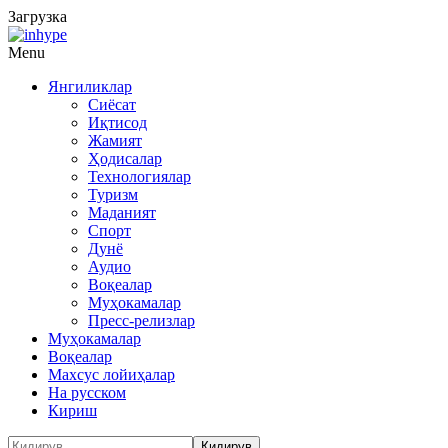
Загрузка
Menu
Янгиликлар
Сиёсат
Иқтисод
Жамият
Ҳодисалар
Технологиялар
Туризм
Маданият
Спорт
Дунё
Аудио
Воқеалар
Муҳокамалар
Пресс-релизлар
Муҳокамалар
Воқеалар
Махсус лойиҳалар
На русском
Кириш